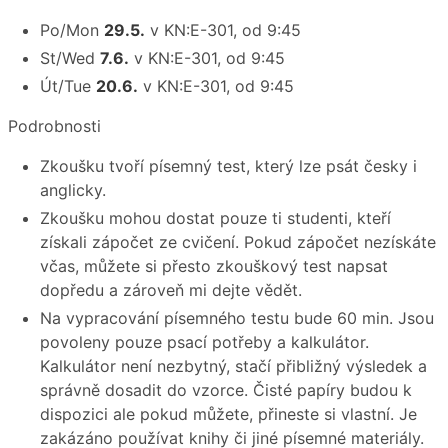
Po/Mon
29.5.
v KN:E-301, od 9:45
St/Wed
7.6.
v KN:E-301, od 9:45
Út/Tue
20.6.
v KN:E-301, od 9:45
Podrobnosti
Zkoušku tvoří písemný test, který lze psát česky i
anglicky.
Zkoušku mohou dostat pouze ti studenti, kteří
získali zápočet ze cvičení. Pokud zápočet nezískáte
včas, můžete si přesto zkouškový test napsat
dopředu a zároveň mi dejte vědět.
Na vypracování písemného testu bude 60 min. Jsou
povoleny pouze psací potřeby a kalkulátor.
Kalkulátor není nezbytný, stačí přibližný výsledek a
správně dosadit do vzorce. Čisté papíry budou k
dispozici ale pokud můžete, přineste si vlastní. Je
zakázáno používat knihy či jiné písemné materiály.