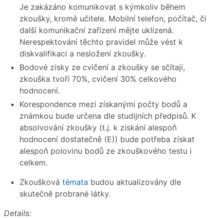
Je zakázáno komunikovat s kýmkoliv během
zkoušky, kromě učitele. Mobilní telefon, počítač, či
další komunikační zařízení mějte uklizená.
Nerespektování těchto pravidel může vést k
diskvalifikaci a nesložení zkoušky.
Bodové zisky ze cvičení a zkoušky se sčítají,
zkouška tvoří 70%, cvičení 30% celkového
hodnocení.
Korespondence mezi získanými počty bodů a
známkou bude určena dle studijních předpisů. K
absolvování zkoušky (t.j. k získání alespoň
hodnocení dostatečně (E)) bude potřeba získat
alespoň polovinu bodů ze zkouškového testu i
celkem.
Zkoušková
témata
budou aktualizovány dle
skutečně probrané látky.
Details: