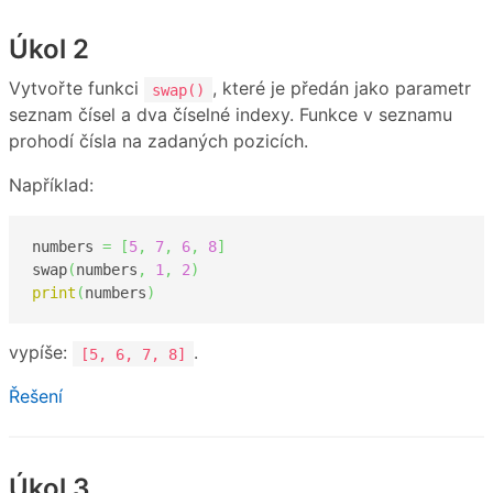
Úkol 2
Vytvořte funkci
, které je předán jako parametr
swap()
seznam čísel a dva číselné indexy. Funkce v seznamu
prohodí čísla na zadaných pozicích.
Například:
numbers 
=
[
5
,
7
,
6
,
8
]
swap
(
numbers
,
1
,
2
)
print
(
numbers
)
vypíše:
.
[5, 6, 7, 8]
Řešení
Úkol 3