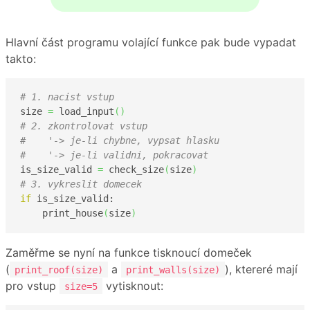
Hlavní část programu volající funkce pak bude vypadat
takto:
# 1. nacist vstup
size 
=
 load_input
(
)
# 2. zkontrolovat vstup
#    '-> je-li chybne, vypsat hlasku
#    '-> je-li validni, pokracovat 
is_size_valid 
=
 check_size
(
size
)
# 3. vykreslit domecek
if
 is_size_valid:

    print_house
(
size
)
Zaměřme se nyní na funkce tisknoucí domeček
(
a
), ktereré mají
print_roof(size)
print_walls(size)
pro vstup
vytisknout:
size=5