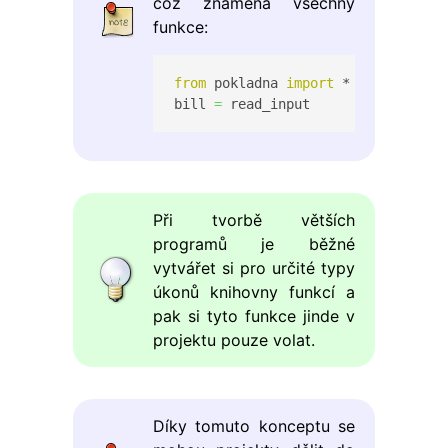
což znamená všechny
funkce:
from
 pokladna 
import
 *

bill 
=
 read_input
Při tvorbě větších
programů je běžné
vytvářet si pro určité typy
úkonů knihovny funkcí a
pak si tyto funkce jinde v
projektu pouze volat.
Díky tomuto konceptu se