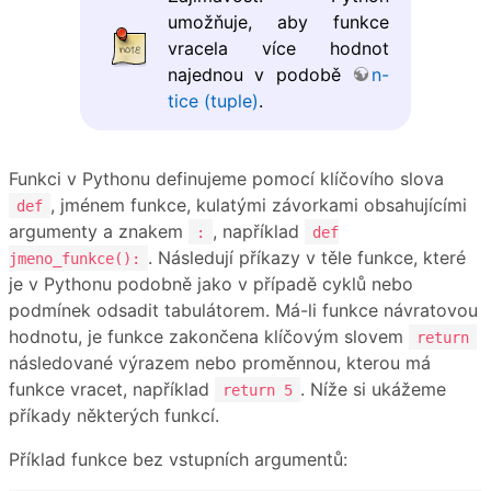
umožňuje, aby funkce
vracela více hodnot
najednou v podobě
n-
tice (tuple)
.
Funkci v Pythonu definujeme pomocí klíčovího slova
, jménem funkce, kulatými závorkami obsahujícími
def
argumenty a znakem
, například
:
def
. Následují příkazy v těle funkce, které
jmeno_funkce():
je v Pythonu podobně jako v případě cyklů nebo
podmínek odsadit tabulátorem. Má-li funkce návratovou
hodnotu, je funkce zakončena klíčovým slovem
return
následované výrazem nebo proměnnou, kterou má
funkce vracet, například
. Níže si ukážeme
return 5
příkady některých funkcí.
Příklad funkce bez vstupních argumentů: