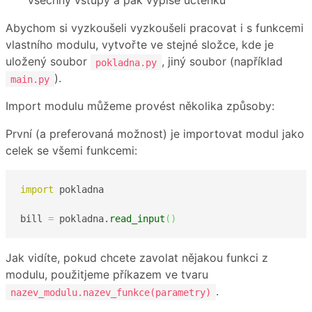
všechny vstupy a pak vypíše účtenku
Abychom si vyzkoušeli vyzkoušeli pracovat i s funkcemi
vlastního modulu, vytvořte ve stejné složce, kde je
uložený soubor
, jiný soubor (například
pokladna.py
).
main.py
Import modulu můžeme provést několika způsoby:
První (a preferovaná možnost) je importovat modul jako
celek se všemi funkcemi:
import
 pokladna

bill 
=
 pokladna.
read_input
(
)
Jak vidíte, pokud chcete zavolat nějakou funkci z
modulu, použitjeme příkazem ve tvaru
.
nazev_modulu.nazev_funkce(parametry)