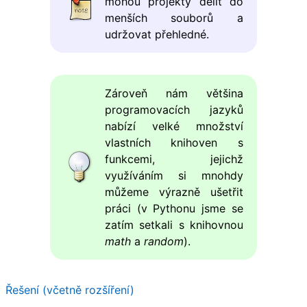
mohou projekty dělit do
menších souborů a
udržovat přehledné.
Zároveň nám většina
programovacích jazyků
nabízí velké množství
vlastních knihoven s
funkcemi, jejichž
využíváním si mnohdy
můžeme výrazně ušetřit
práci (v Pythonu jsme se
zatím setkali s knihovnou
math
a
random
).
Řešení (včetně rozšíření)