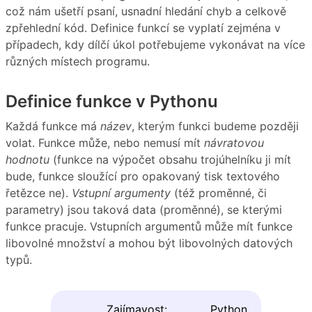
což nám ušetří psaní, usnadní hledání chyb a celkově
zpřehlední kód. Definice funkcí se vyplatí zejména v
případech, kdy dílčí úkol potřebujeme vykonávat na více
různých místech programu.
Definice funkce v Pythonu
Každá funkce má
název
, kterým funkci budeme později
volat. Funkce může, nebo nemusí mít
návratovou
hodnotu
(funkce na výpočet obsahu trojúhelníku ji mít
bude, funkce sloužící pro opakovaný tisk textového
řetězce ne).
Vstupní argumenty
(též proměnné, či
parametry) jsou taková data (proměnné), se kterými
funkce pracuje. Vstupních argumentů může mít funkce
libovolné množství a mohou být libovolných datových
typů.
Zajímavost: Python