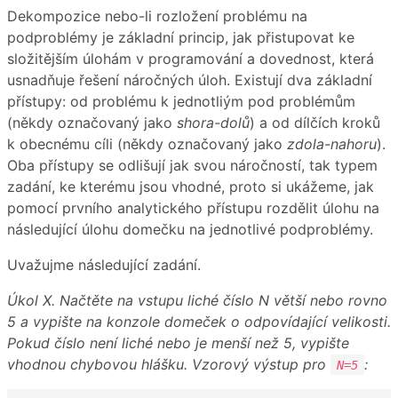
Dekompozice nebo-li rozložení problému na
podproblémy je základní princip, jak přistupovat ke
složitějším úlohám v programování a dovednost, která
usnadňuje řešení náročných úloh. Existují dva základní
přístupy: od problému k jednotliým pod problémům
(někdy označovaný jako
shora-dolů
) a od dílčích kroků
k obecnému cíli (někdy označovaný jako
zdola-nahoru
).
Oba přístupy se odlišují jak svou náročností, tak typem
zadání, ke kterému jsou vhodné, proto si ukážeme, jak
pomocí prvního analytického přístupu rozdělit úlohu na
následující úlohu domečku na jednotlivé podproblémy.
Uvažujme následující zadání.
Úkol X. Načtěte na vstupu liché číslo N větší nebo rovno
5 a vypište na konzole domeček o odpovídající velikosti.
Pokud číslo není liché nebo je menší než 5, vypište
vhodnou chybovou hlášku. Vzorový výstup pro
:
N=5