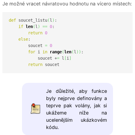
Je možné vracet návratovou hodnotu na vícero místech:
def
 soucet_listu
(
l
)
:

if
len
(
l
)
==
0
:

return
0
else
:

        soucet 
=
0
for
 i 
in
range
(
len
(
l
)
)
:

            soucet +
=
 l
[
i
]
return
 soucet
Je důležité, aby funkce
byly nejprve definovány a
teprve pak volány, jak si
ukážeme níže na
ucelenějším ukázkovém
kódu.