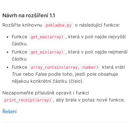
Návrh na rozšíření 1.1
Rozšiřte knihovnu
o následující funkce:
pokladna.py
Funkce
, která v poli najde nejvyšší
get_max(array)
částku.
Funkce
, která v poli najde nejmenší
get_min(array)
částku.
Funkce
která vrátí
array_contains(array, number)
True
nebo
False
podle toho, jestli pole obsahuje
nějakou konkrétní částku (číslo).
Nezapomeňte příslušně opravit i funkci
, aby brala v potaz nové funkce.
print_receipt(array)
Řešení