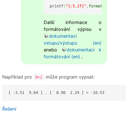
printf
(
"{:5.2f}"
.
format
(
x
)
)
Další informace o
formátování výpisu v
dokumentaci
vstupu/výstupu (en)
anebo
dokumentaci k
formátování (en)
.
Například pro
může program vypsat:
N=2
[ -3.51  9.04 ] . [  8.90  2.29 ] = -10.53
Řešení