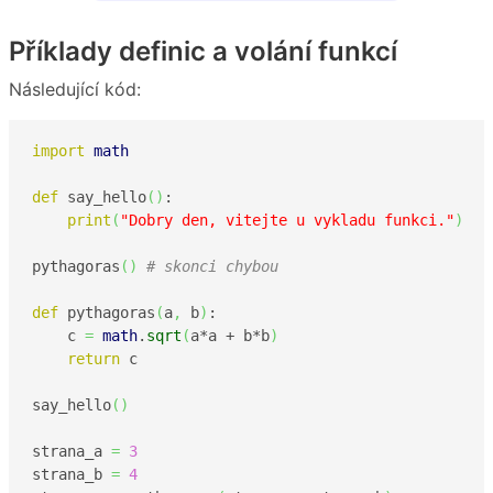
Příklady definic a volání funkcí
Následující kód:
import
math
def
 say_hello
(
)
:    

print
(
"Dobry den, vitejte u vykladu funkci."
)
pythagoras
(
)
# skonci chybou
def
 pythagoras
(
a
,
 b
)
:

    c 
=
math
.
sqrt
(
a*a + b*b
)
return
 c

say_hello
(
)
strana_a 
=
3
strana_b 
=
4