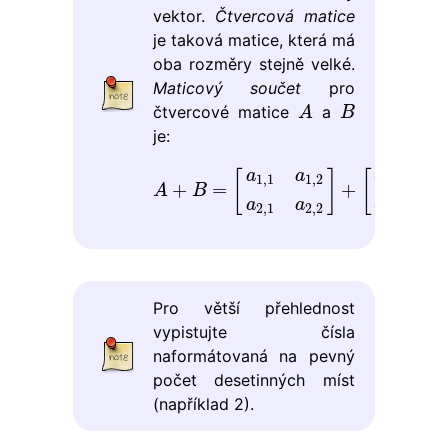
vektor.
Čtvercová matice
je taková matice, která má
oba rozměry stejně velké.
Maticový součet
pro
A
B
čtvercové matice
a
A
B
je:
A
+
B
=
[
a
1
,
1
a
1
,
2
a
2
,
1
a
2
,
2
]
+
[
b
1
,
1
b
1
,
a
a
b
b
[
]
[
1
,
1
1
,
2
1
,
1
1
,
2
+
=
+
A
B
a
a
b
b
2
,
1
2
,
2
2
,
1
2
,
2
Pro větší přehlednost
vypistujte čísla
naformátovaná na pevný
počet desetinných míst
(například 2).