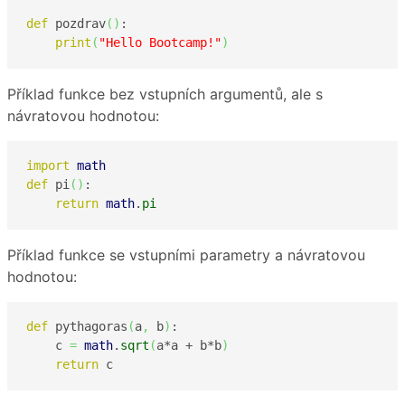
def
 pozdrav
(
)
:

print
(
"Hello Bootcamp!"
)
Příklad funkce bez vstupních argumentů, ale s
návratovou hodnotou:
import
math
def
 pi
(
)
:

return
math
.
pi
Příklad funkce se vstupními parametry a návratovou
hodnotou:
def
 pythagoras
(
a
,
 b
)
:

    c 
=
math
.
sqrt
(
a*a + b*b
)
return
 c