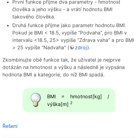
První funkce přijme dva parametry - hmotnost
člověka a jeho výšku - a vrátí hodnotu BMI
takového člověka.
Druhá funkce přijme jako parametr hodnotu BMI.
Pokud je BMI < 18.5, vypíše “Podvaha”, pro BMI v
intervalu <18.5, 25> vypíše “Zdrava vaha” a pro BMI
> 25 vypíše “Nadvaha” (
zdroj
).
Zkombinujte obě funkce tak, že uživatel je nejprve
dotázán na hmotnost a výšku a následně je vypsána
hodnota BMI a kategorie, do níž BMI spadá.
BMI = hmotnost[kg] /
2
výška[m]
Řešení