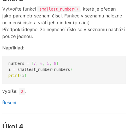
Vytvořte funkci
, které je předán
smallest_number()
jako parametr seznam čísel. Funkce v seznamu nalezne
nejmenší číslo a vrátí jeho index (pozici).
Předpokládejme, že nejmenší říslo se v seznamu nachází
pouze jednou.
Například:
numbers 
=
[
7
,
6
,
5
,
8
]
i 
=
 smallest_number
(
numbers
)
print
(
i
)
vypíše:
.
2
Řešení
Úkol 4