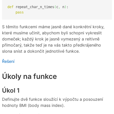
def
 repeat_char_n_times
(
c
,
 n
)
:

pass
S těmito funkcemi máme jasně dané konkrétní kroky,
které musíme učinit, abychom byli schopni vykreslit
domeček; každý krok je jasně vymezený a reltivně
přímočarý, takže teď je na vás takto předkrájeného
slona sníst a dokončit jednotlivé funkce.
Řešení
Úkoly na funkce
Úkol 1
Definujte dvě funkce sloužící k výpočtu a posouzení
hodnoty BMI (body mass index).