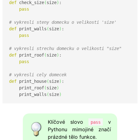
def
 check_size
(
size
)
:

pass
# vykresli steny domecku o velikosti 'size'
def
 print_walls
(
size
)
:

pass
# vykresli strechu domecku o velikosti "size"
def
 print_roof
(
size
)
:

pass
# vykresli cely domecek
def
 print_house
(
size
)
:

    print_roof
(
size
)
    print_walls
(
size
)
Klíčové slovo
v
pass
Pythonu mimojiné značí
prázdné tělo funkce.