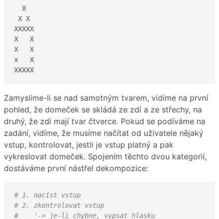
  X  

 X X

XXXXX

X   X

X   X

x   X

XXXXX
Zamyslíme-li se nad samotným tvarem, vidíme na první
pohled, že domeček se skládá ze zdí a ze střechy, na
druhý, že zdi mají tvar čtverce. Pokud se podíváme na
zadání, vidíme, že musíme načítat od uživatele nějaký
vstup, kontrolovat, jestli je vstup platný a pak
vykreslovat domeček. Spojením těchto dvou kategorií,
dostáváme první nástřel dekompozice:
# 1. nacist vstup
# 2. zkontrolovat vstup
#    '-> je-li chybne, vypsat hlasku