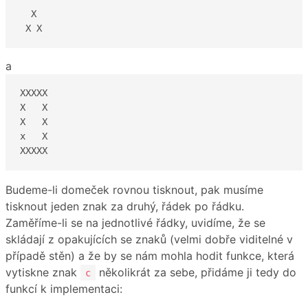
  X  

 X X
a
XXXXX

X   X

X   X

x   X

XXXXX
Budeme-li domeček rovnou tisknout, pak musíme
tisknout jeden znak za druhý, řádek po řádku.
Zaměříme-li se na jednotlivé řádky, uvidíme, že se
skládají z opakujících se znaků (velmi dobře viditelné v
případě stěn) a že by se nám mohla hodit funkce, která
vytiskne znak
několikrát za sebe, přidáme ji tedy do
c
funkcí k implementaci: