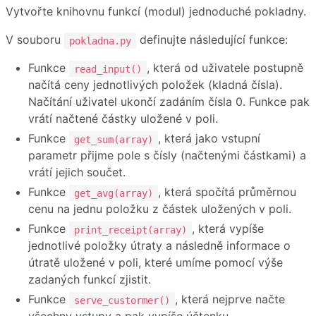
Vytvořte knihovnu funkcí (modul) jednoduché pokladny.
V souboru
definujte následující funkce:
pokladna.py
Funkce
, která od uživatele postupně
read_input()
načítá ceny jednotlivých položek (kladná čísla).
Načítání uživatel ukončí zadáním čísla 0. Funkce pak
vrátí načtené částky uložené v poli.
Funkce
, která jako vstupní
get_sum(array)
parametr přijme pole s čísly (načtenými částkami) a
vrátí jejich součet.
Funkce
, která spočítá průměrnou
get_avg(array)
cenu na jednu položku z částek uložených v poli.
Funkce
, která vypíše
print_receipt(array)
jednotlivé položky útraty a následně informace o
útratě uložené v poli, které umíme pomocí výše
zadaných funkcí zjistit.
Funkce
, která nejprve načte
serve_custormer()