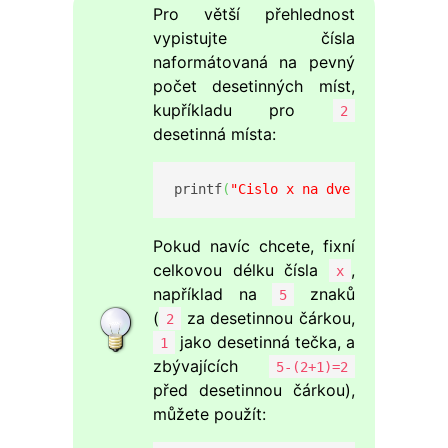
Pro větší přehlednost
vypistujte čísla
naformátovaná na pevný
počet desetinných míst,
kupříkladu pro
2
desetinná místa:
printf
(
"Cislo x na dve desetinna m
Pokud navíc chcete, fixní
celkovou délku čísla
,
x
například na
znaků
5
(
za desetinnou čárkou,
2
jako desetinná tečka, a
1
zbývajících
5-(2+1)=2
před desetinnou čárkou),
můžete použít: