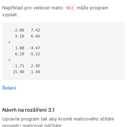
Například pro velikost matic
může program
N=2
vypsat:
  -2.80   7.42

   9.10   6.66

+

   1.08  -4.47

   6.29  -5.22

=

  -1.71   2.95

  15.40   1.44
Řešení
Návrh na rozšíření 3.1
Upravte program tak aby kromě maticového sčítání
provedl i
maticové odčítání
.