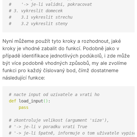
#    '-> je-li validni, pokracovat 
# 3. vykreslit domecek
#    3.1 vykreslit strechu
#    3.2 vykreslit steny 
Nyní můžeme použít tyto kroky a rozhodnout, jaké
kroky je vhodné zabalit do funkcí. Podobně jako v
případě identifikace jednotlivých podúkolů, i zde může
být více podobně vhodných způsobů, my ale zvolíme
funkci pro každý číslovaný bod, čímž dostatneme
následující funkce:
# nacte input od uzivatele a vrati ho
def
 load_input
(
)
:

pass
# zkontroluje velikost (argument 'size'),
# '-> je-li v poradku vrati True
# '-> je-li špatně, informuje o tom uživatele vypise