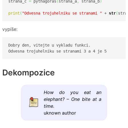
strana_c 
=
 pythagoras
(
strana_a
,
 strana_b
)
print
(
"Odvesna trojuhelniku se stranami "
 + 
str
(
stra
vypíše:
Dobry den, vitejte u vykladu funkci.

Odvesna trojuhelniku se stranami 3 a 4 je 5
Dekompozice
How do you eat an
elephant? – One bite at a
time.
uknown author