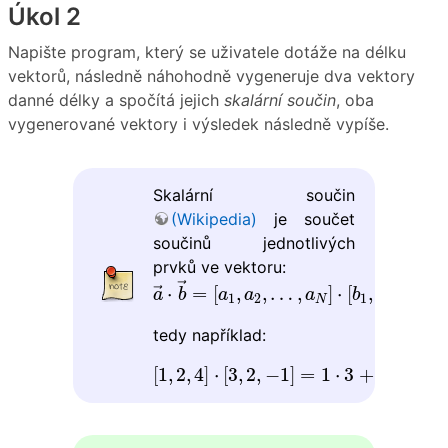
Úkol 2
Napište program, který se uživatele dotáže na délku
vektorů, následně náhohodně vygeneruje dva vektory
danné délky a spočítá jejich
skalární součin
, oba
vygenerované vektory i výsledek následně vypíše.
Skalární součin
(Wikipedia)
je součet
součinů jednotlivých
prvků ve vektoru:
a
→
⋅
b
→
=
[
a
1
,
a
2
,
…
,
a
N
]
⋅
[
b
1
,
b
2
,
…
,
→
⋅
=
[
,
,
…
,
]
⋅
[
,
,
…
,
→
a
b
a
a
a
b
b
b
1
2
1
2
N
tedy například:
[
1
,
2
,
4
]
⋅
[
3
,
2
,
−
1
]
=
1
⋅
3
+
2
⋅
2
+
4
⋅
(
−
1
)
[
1
,
2
,
4
]
⋅
[
3
,
2
,
−
1
]
=
1
⋅
3
+
2
⋅
2
+
4