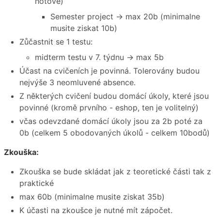
hotove)
Semester project → max 20b (minimalne
musite ziskat 10b)
Zůčastnit se 1 testu:
midterm testu v 7. týdnu → max 5b
Účast na cvičeních je povinná. Tolerovány budou
nejvýše 3 neomluvené absence.
Z některých cvičení budou domácí úkoly, které jsou
povinné (kromě prvního - eshop, ten je volitelný)
včas odevzdané domácí úkoly jsou za 2b poté za
0b (celkem 5 obodovaných úkolů - celkem 10bodů)
Zkouška:
Zkouška se bude skládat jak z teoretické části tak z
praktické
max 60b (minimalne musite ziskat 35b)
K účasti na zkoušce je nutné mít zápočet.