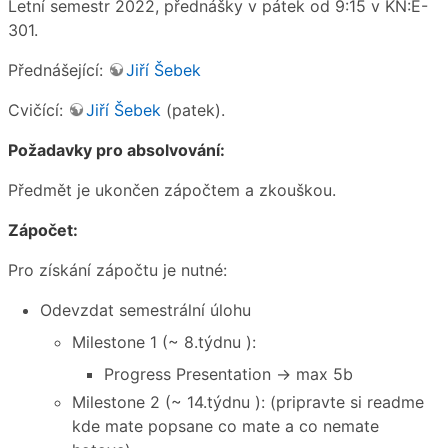
Letní semestr 2022, přednášky v pátek od 9:15 v KN:E-
301.
Přednášející:
Jiří Šebek
Cvičící:
Jiří Šebek
(patek).
Požadavky pro absolvování:
Předmět je ukončen zápočtem a zkouškou.
Zápočet:
Pro získání zápočtu je nutné:
Odevzdat semestrální úlohu
Milestone 1 (~ 8.týdnu ):
Progress Presentation → max 5b
Milestone 2 (~ 14.týdnu ): (pripravte si readme
kde mate popsane co mate a co nemate