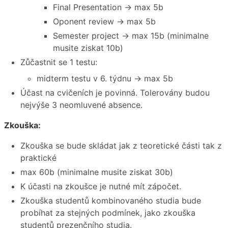
Final Presentation → max 5b
Oponent review → max 5b
Semester project → max 15b (minimalne
musite ziskat 10b)
Zůčastnit se 1 testu:
midterm testu v 6. týdnu → max 5b
Účast na cvičeních je povinná. Tolerovány budou
nejvýše 3 neomluvené absence.
Zkouška:
Zkouška se bude skládat jak z teoretické části tak z
praktické
max 60b (minimalne musite ziskat 30b)
K účasti na zkoušce je nutné mít zápočet.
Zkouška studentů kombinovaného studia bude
probíhat za stejných podmínek, jako zkouška
studentů prezenčního studia.