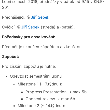
Letní semestr 2018, přednášky v pátek od 9:15 v KN:E-
301.
Přednášející:
Jiří Šebek
Cvičící:
Jiří Šebek
(streda) a (patek).
Požadavky pro absolvování:
Předmět je ukončen zápočtem a zkouškou.
Zápočet:
Pro získání zápočtu je nutné:
Odevzdat semestrální úlohu
Milestone 1 (~ 7.týdnu ):
Progress Presentation → max 5b
Oponent review → max 5b
Milestone 2 (~ 14.týdnu ):