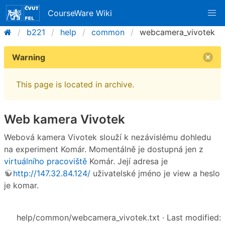
CourseWare Wiki
b221
help
common
webcamera_vivotek
Warning
This page is located in archive.
Web kamera Vivotek
Webová kamera Vivotek slouží k nezávislému dohledu
na experiment Komár. Momentálně je dostupná jen z
virtuálního pracoviště
Komár. Její adresa je
http://147.32.84.124/
uživatelské jméno je view a heslo
je komar.
help/common/webcamera_vivotek.txt
· Last modified: