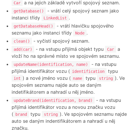
a na jejich základě vytvoří spojový seznam.
Car
- vrátí celý spojový seznam jako
getDatabase()
instanci třídy
.
LinkedList
- vrátí hlavičku spojového
getDatabaseHead()
seznamu jako instanci třídy
.
Node
- vyčistí spojový seznam.
clean()
- na vstupu přijímá objekt typu
a
add(car)
Car
vloží ho na správné místo ve spojovém seznamu.
- na vstupu
updateName(identification, name)
přijímá identifikátor vozu (
typu
identification
) a nové jméno vozu (
typu
). Ve
int
name
string
spojovém seznamu najde auto se daným
indetifikátorem a nahradí u něj jméno.
- na vstupu
updateBrand(identification, brand)
přijímá identifikátor vozu a novou značku vozu
(
typu
). Ve spojovém seznamu najde
brand
string
auto se daným indentifikátorem a nahradí u něj
značku.