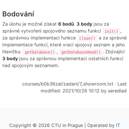
Bodování
Za úlohu je možné získat
6 bodů
.
3 body
jsou za
správné vytvoření spojového seznamu funkcí
,
init()
za správnou implementaci funkce
a za správné
clean()
implementace funkcí, které vrací spojový seznam a jeho
hlavičku:
,
. Zbývající
getDatabase()
getDatabaseHead()
3 body
jsou za správnou implementaci ostatních funkcí
nad spojovým seznamem.
courses/b0b36zal/zadani/7_showroom.txt
· Last
modified: 2021/10/26 10:12 by
seredlad
Copyright © 2026 CTU in Prague | Operated by
IT