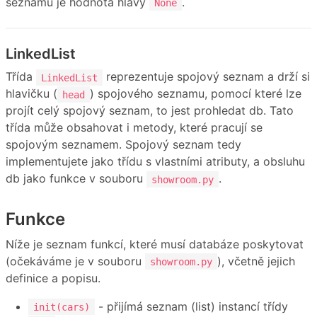
seznamu je hodnota hlavy
.
None
LinkedList
Třída
reprezentuje spojový seznam a drží si
LinkedList
hlavičku (
) spojového seznamu, pomocí které lze
head
projít celý spojový seznam, to jest prohledat db. Tato
třída může obsahovat i metody, které pracují se
spojovým seznamem. Spojový seznam tedy
implementujete jako třídu s vlastními atributy, a obsluhu
db jako funkce v souboru
.
showroom.py
Funkce
Níže je seznam funkcí, které musí databáze poskytovat
(očekáváme je v souboru
), včetně jejich
showroom.py
definice a popisu.
- přijímá seznam (list) instancí třídy
init(cars)