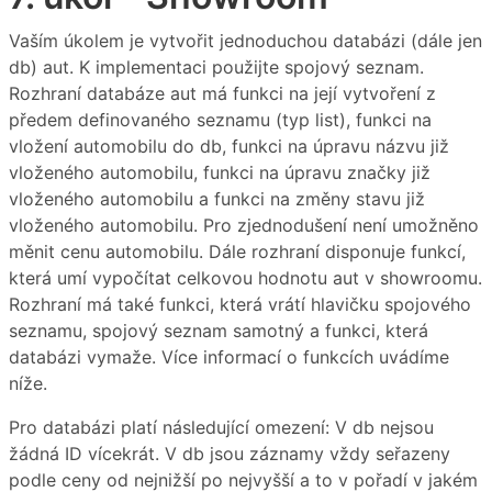
Vaším úkolem je vytvořit jednoduchou databázi (dále jen
db) aut. K implementaci použijte spojový seznam.
Rozhraní databáze aut má funkci na její vytvoření z
předem definovaného seznamu (typ list), funkci na
vložení automobilu do db, funkci na úpravu názvu již
vloženého automobilu, funkci na úpravu značky již
vloženého automobilu a funkci na změny stavu již
vloženého automobilu. Pro zjednodušení není umožněno
měnit cenu automobilu. Dále rozhraní disponuje funkcí,
která umí vypočítat celkovou hodnotu aut v showroomu.
Rozhraní má také funkci, která vrátí hlavičku spojového
seznamu, spojový seznam samotný a funkci, která
databázi vymaže. Více informací o funkcích uvádíme
níže.
Pro databázi platí následující omezení: V db nejsou
žádná ID vícekrát. V db jsou záznamy vždy seřazeny
podle ceny od nejnižší po nejvyšší a to v pořadí v jakém