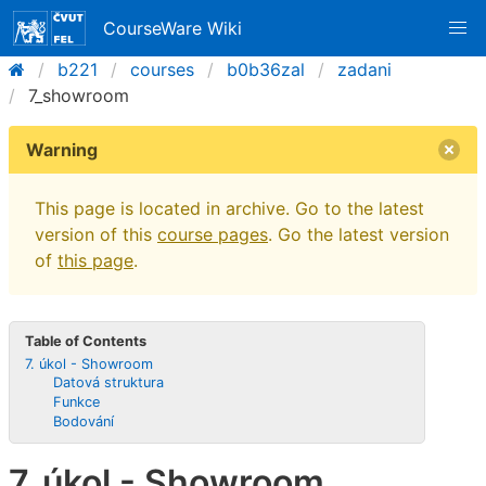
CourseWare Wiki
b221
courses
b0b36zal
zadani
7_showroom
Warning
This page is located in archive. Go to the latest
version of this
course pages
. Go the latest version
of
this page
.
Table of Contents
7. úkol - Showroom
Datová struktura
Funkce
Bodování
7. úkol - Showroom