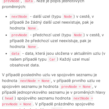
,
. Níže je popis jednotlivých
prevNode
data
proměnných:
- další uzel (typu
) v cestě, v
nextNode
Node
případě že žádný další uzel neexistuje, pak je
hodnota
.
None
- předchozí uzel (typu
) v cestě, v
prevNode
Node
případě že předchozí uzel neexistuje, pak je
hodnota
.
None
- data, která jsou uložena v aktuálním uzlu (v
data
našem případě typu
) Každý uzel musí
Car
obsahovat data.
V případě posledního uzlu ve spojovém seznamu je
hodnota
, v případě prvního uzlu ve
nextNode = None
spojovém seznamu je hodnota
, v
prevNode = None
případě jednoprvkového seznamu je v proměných hlavy
(
) spojového seznamu hodnota
head
nextNode =
. V případě prázdného spojového
prevNode = None