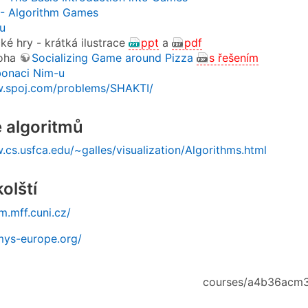
- Algorithm Games
u
ké hry - krátká ilustrace
ppt
a
pdf
loha
Socializing Game around Pizza
s řešením
bonaci Nim-u
w.spoj.com/problems/SHAKTI/
 algoritmů
.cs.usfca.edu/~galles/visualization/Algorithms.html
olští
m.mff.cuni.cz/
mys-europe.org/
courses/a4b36acm3/