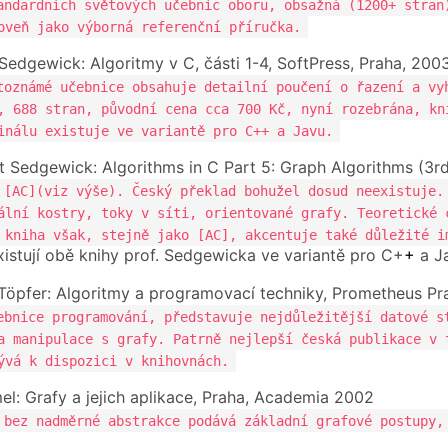
andardních světových učebnic oboru, obsažná (1200+ stran
oveň jako výborná referenční příručka.
Sedgewick: Algoritmy v C, části 1-4, SoftPress, Praha, 20
toznámé učebnice obsahuje detailní poučení o řazení a vy
, 688 stran, původní cena cca 700 Kč, nyní rozebrána, kn
inálu existuje ve variantě pro C++ a Javu.
t Sedgewick: Algorithms in C Part 5: Graph Algorithms (3r
 [AC](viz výše). Český překlad bohužel dosud neexistuje.
ální kostry, toky v síti, orientované grafy. Teoretické 
 kniha však, stejně jako [AC], akcentuje také důležité i
existují obě knihy prof. Sedgewicka ve variantě pro C+
+
a J
 Töpfer: Algoritmy a programovací techniky, Prometheus Pr
ebnice programování, představuje nejdůležitější datové s
a manipulace s grafy. Patrně nejlepší česká publikace v 
ývá k dispozici v knihovnách.
mel: Grafy a jejich aplikace, Praha, Academia 2002
 bez nadměrné abstrakce podává základní grafové postupy,