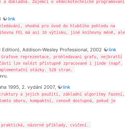
) a důkladná. Zajemci o vědeckotechnické programování
03
link
hledávání, vhodná pro úvod do hlubšího pohledu na
ihovna FEL má asi 10 výtisku, jiné knihovny méně, ale
d Edition), Addison-Wesley Professional, 2002
link
 Grafove reprezentace, prohledavani grafu, nejkratší
části lze nalézt přístupně zpracované i jinde (např.
mplementační otázky. 528 stran.
avu.
aha 1995, 2. vydání 2007,
link
truktury a jejich použití, základní algoritmy řazení,
tomto oboru, kompaktní, cenově dostupná, pokud je
 praktická, názorné příklady, cvičení.