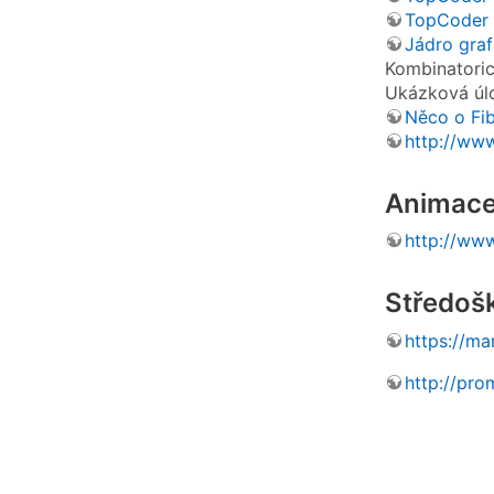
TopCoder 
Jádro graf
Kombinatoric
Ukázková ú
Něco o Fi
http://ww
Animace
http://www
Středošk
https://ma
http://pro