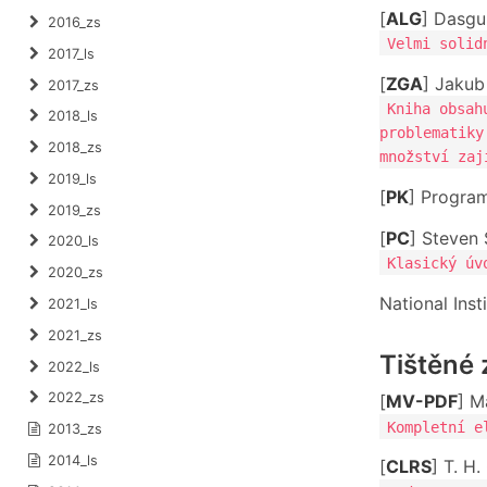
[
ALG
] Dasgu
2016_zs
Velmi solid
2017_ls
[
ZGA
] Jakub
2017_zs
Kniha obsah
2018_ls
problematiky
2018_zs
množství zaj
2019_ls
[
PK
] Progra
2019_zs
[
PC
] Steven 
2020_ls
Klasický úv
2020_zs
National Ins
2021_ls
2021_zs
Tištěné 
2022_ls
2022_zs
[
MV-PDF
] M
Kompletní e
2013_zs
2014_ls
[
CLRS
] T. H