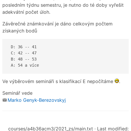
posledním týdnu semestru, je nutno do té doby vyřešit
adekvátní počet úloh.
Závěrečné známkování je dáno celkovým počtem
získaných bodů
 D: 36 -- 41  

 C: 42 -- 47 

 B: 48 -- 53

 A: 54 a více  
Ve výběrovém semináři s klasifikací E nepočítáme
.
Seminář vede
Marko Genyk-Berezovskyj
courses/a4b36acm3/2021_zs/main.txt
· Last modified: