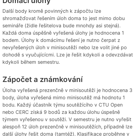
Domácí úlohy
Další body kromě povinných k zápočtu lze
shromažďovat řešením úloh doma to jest mimo dobu
semináře (židle řešitelova bude mnohdy asi stejná).
Každá doma úspěšně vyřešená úlohy je hodnocena 1
bodem. Úlohy k domácímu řešení je nutno čerpat z
nevyřešených úloh v minisoutěži nebo lze volit jiné po
dohodě s vyučujícícmi. Lze je řešit kdykoli a odevzdávat
kdykoli během semestru.
Zápočet a známkování
Úloha vyřešená prezenčně v minisoutěži je hodnocena 3
body, úloha vyřešená mimo minisoutěž má hodnotu 1
bodu. Každý účastník týmu soutěžícího v CTU Open
nebo CERC získá 9 bodů za každou úlohu úspešně
týmem vyřešenou v soutěži. V semestru je nutno vyřešit
alespoň 12 úloh prezenčně v minisoutěžích, případně lze
další úlohy řešit doma (tamtéž). Klasifikace proběhne v