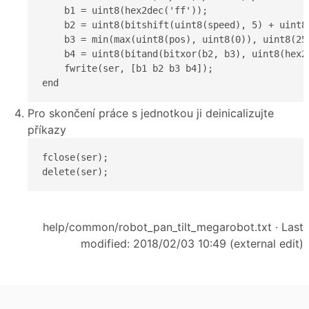
    b1 = uint8(hex2dec('ff'));

    b2 = uint8(bitshift(uint8(speed), 5) + uint8(
    b3 = min(max(uint8(pos), uint8(0)), uint8(254
    b4 = uint8(bitand(bitxor(b2, b3), uint8(hex2d
    fwrite(ser, [b1 b2 b3 b4]);

end
Pro skončení práce s jednotkou ji deinicalizujte
příkazy
fclose(ser);

delete(ser);
help/common/robot_pan_tilt_megarobot.txt
· Last
modified: 2018/02/03 10:49 (external edit)