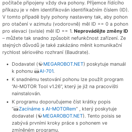
počítače připojeny vždy dva pohony. Příjemce řídícího
příkazu je v něm identifikován identifikačním číslem (ID).
V tomto případě byly pohony nastaveny tak, aby pohon
pro otačení v azimutu (vodorovně) měl ID == 0 a pohon
pro elevaci (svisle) měl ID == 1.
Neprovádějte změny ID
– můžete tak snadno způsobit nefunkčnost zařízení. Ze
stejných důvodů je také zakázáno měnit komunikační
rychlost sériového rozhraní (Baudrate).
Dodavatel (
MEGAROBOT.NET
) poskytuje manuál
k pohonu
AI-701
.
K snadnému testování pohonu lze použít program
“AI-MOTOR Tool v1.26”, který je již na pracovišti
nainstalován.
K programu doporučujeme číst krátky popis
“
Zacínáme s AI-MOTORem
” , který poskytuje
dodavatel (
MEGAROBOT.NET
). Tento poisis se
zabývá prvními kroky práce s pohonem ve
zmíněném programu.