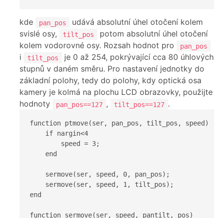
kde
udává absolutní úhel otočení kolem
pan_pos
svislé osy,
potom absolutní úhel otočení
tilt_pos
kolem vodorovné osy. Rozsah hodnot pro
pan_pos
i
je 0 až 254, pokrývající cca 80 úhlových
tilt_pos
stupnů v daném směru. Pro nastavení jednotky do
základní polohy, tedy do polohy, kdy optická osa
kamery je kolmá na plochu LCD obrazovky, použijte
hodnoty
,
.
pan_pos==127
tilt_pos==127
function ptmove(ser, pan_pos, tilt_pos, speed)

    if nargin<4

        speed = 3;

    end

    sermove(ser, speed, 0, pan_pos);

    sermove(ser, speed, 1, tilt_pos);

end

function sermove(ser, speed, pantilt, pos)
