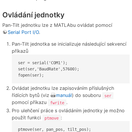
Ovládání jednotky
Pan-Tilt jednotku lze z MATLAbu ovládat pomocí
Serial Port I/O
.
Pan-Tilt jednotka se inicializuje následující sekvencí
příkazů
ser = serial('COM1');

set(ser,'BaudRate',57600);

fopen(ser);
Ovládat jednotku lze zapisováním příslušných
řídících bytů (viz
manuál
) do souboru
ser
pomocí příkazu
.
fwrite
Pro ulehčení práce s ovládáním jednotky je možno
použít funkci
:
ptmove
ptmove(ser, pan_pos, tilt_pos);