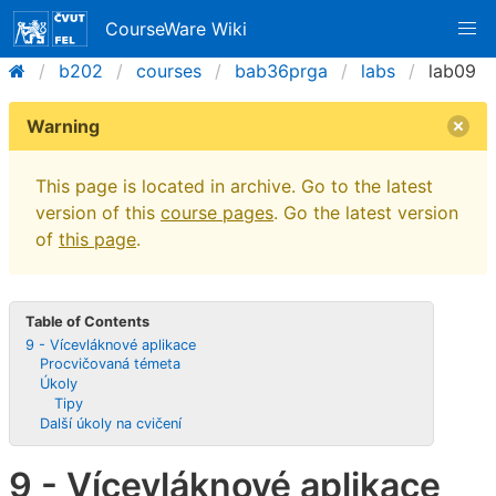
CourseWare Wiki
b202
courses
bab36prga
labs
lab09
Warning
This page is located in archive. Go to the latest
version of this
course pages
. Go the latest version
of
this page
.
Table of Contents
9 - Vícevláknové aplikace
Procvičovaná témeta
Úkoly
Tipy
Další úkoly na cvičení
9 - Vícevláknové aplikace