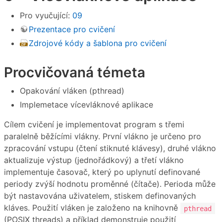
Pro vyučující:
09
Prezentace pro cvičení
Zdrojové kódy a šablona pro cvičení
Procvičovaná témeta
Opakování vláken (pthread)
Implemetace vícevláknové aplikace
Cílem cvičení je implementovat program s třemi
paralelně běžícími vlákny. První vlákno je určeno pro
zpracování vstupu (čtení stiknuté klávesy), druhé vlákno
aktualizuje výstup (jednořádkový) a třetí vlákno
implementuje časovač, který po uplynutí definované
periody zvýší hodnotu proměnné (čítače). Perioda může
být nastavována uživatelem, stiskem definovaných
kláves. Použití vláken je založeno na knihovně
pthread
(POSIX threads) a příklad demonstruje použití