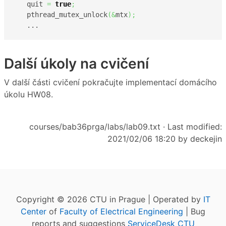
   quit 
=
true
;
   pthread_mutex_unlock
(
&
mtx
)
;
   ...
Další úkoly na cvičení
V další části cvičení pokračujte implementací domácího
úkolu HW08.
courses/bab36prga/labs/lab09.txt
· Last modified:
2021/02/06 18:20 by
deckejin
Copyright © 2026 CTU in Prague | Operated by
IT
Center
of
Faculty of Electrical Engineering
| Bug
reports and suggestions
ServiceDesk CTU