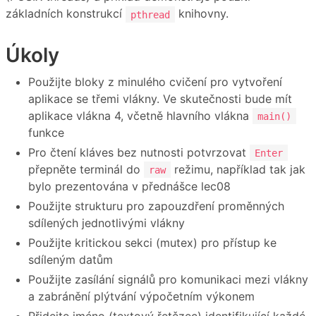
základních konstrukcí
knihovny.
pthread
Úkoly
Použijte bloky z minulého cvičení pro vytvoření
aplikace se třemi vlákny. Ve skutečnosti bude mít
aplikace vlákna 4, včetně hlavního vlákna
main()
funkce
Pro čtení kláves bez nutnosti potvrzovat
Enter
přepněte terminál do
režimu, například tak jak
raw
bylo prezentována v přednášce lec08
Použijte strukturu pro zapouzdření proměnných
sdílených jednotlivými vlákny
Použijte kritickou sekci (mutex) pro přístup ke
sdíleným datům
Použijte zasílání signálů pro komunikaci mezi vlákny
a zabránění plýtvání výpočetním výkonem
Přidejte jméno (textový řetězec) identifikující každé