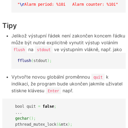
"
\r
Alarm period: %10i   Alarm counter: %10i"
Tipy
Jelikož výstupní řádek není zakončen koncem řádku
může být nutné explicitně vynutit výstup voláním
na
ve výstupním vlákně, např. jako
flush
stdout
fflush
(
stdout
)
;
Vytvořte novou globální proměnnou
k
quit
indikaci, že program bude ukončen jakmile uživatel
stiskne klávesu
např.
Enter
   bool quit 
=
false
;
   ...

gechar
(
)
;
   pthread_mutex_lock
(
&
mtx
)
;