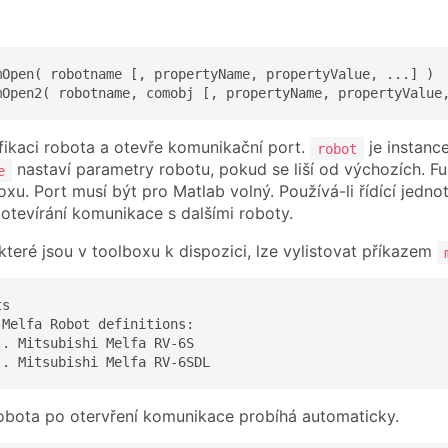
mOpen( robotname [, propertyName, propertyValue, ...] )

mOpen2( robotname, comobj [, propertyName, propertyValue
fikaci robota a otevře komunikační port.
je instanc
robot
nastaví parametry robotu, pokud se liší od výchozích. Fu
e
oxu. Port musí být pro Matlab volný. Používá-li řídící jedn
 otevírání komunikace s dalšími roboty.
které jsou v toolboxu k dispozici, lze vylistovat příkazem
s

Melfa Robot definitions:

. Mitsubishi Melfa RV-6S

.. Mitsubishi Melfa RV-6SDL
 robota po otervření komunikace probíhá automaticky.