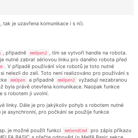
, tak je uzavřena komunikace i s ní).
, připadně
, tím se vytvoří handle na robota.
n
mmOpen2
 je nutné zabrat sériovou linku pro daného robota před
. V případě používání více robotů je toto nutné
m
 nelezli do zelí. Toto není realizováno pro používání s
ncke
a připadně
vyžadují nezabranou
mmOpen
mmOpen2
 nímž byla právě otevřena komunikace. Naopak funkce
 s robotem ji uvolní.
é linky. Dále je pro jakýkoliv pohyb s robotem nutné
 je asynchronní, pro počkání se použije funkce
sp. je možné použít funkci
pro zápis příkazu
mmSendCmd
 MELFA BASIC a přečte odpověd (o Melfě Basic sekce