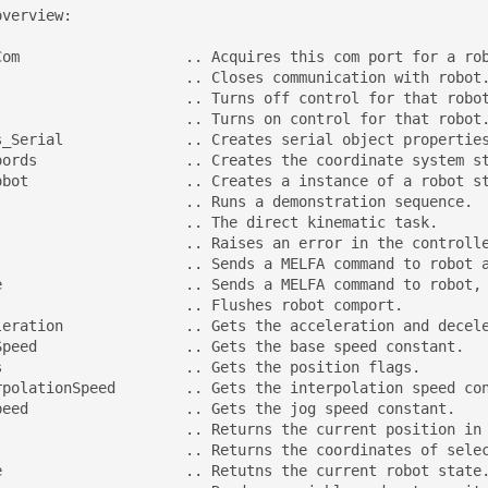
verview:

Com                   .. Acquires this com port for a rob
                      .. Closes communication with robot.
                      .. Turns off control for that robot
                      .. Turns on control for that robot.
s_Serial              .. Creates serial object properties
oords                 .. Creates the coordinate system st
obot                  .. Creates a instance of a robot st
                      .. Runs a demonstration sequence.

                      .. The direct kinematic task.

                      .. Raises an error in the controlle
                      .. Sends a MELFA command to robot a
e                     .. Sends a MELFA command to robot, 
                      .. Flushes robot comport.

leration              .. Gets the acceleration and decele
Speed                 .. Gets the base speed constant.

s                     .. Gets the position flags.

rpolationSpeed        .. Gets the interpolation speed con
peed                  .. Gets the jog speed constant.

                      .. Returns the current position in 
                      .. Returns the coordinates of selec
e                     .. Retutns the current robot state.