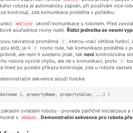
fikátor robota je automaticky zapsán, při používání více robo
ce kontrolují, zda komunikace proběhla v pořádku.
funkcí
ukončí komunikace s robotem. Před zavolán
mmClose
bové souřadnice rovny nule).
Řídící jednotka se nesmí vy
lboxu návratová proměnná
, kterou vrací většina funkc
r
kazu atd); je-li
rovno nule, tak komunikace proběhla v pořá
r
právně, ale není-li uvedeno jinak, tak
není
kontrolována smy
chu robota vyvolá chybu, ale ne v komunikaci, proto
bud
r
rá hned po poslání příkazu kontroluje, zda u robota nastala
 demonstrační sekvence slouží funcke:
obotname [, propertyName, propertyValue, ...] )
ákladní ovládání robotu - provede patřičné inicializace a 
shodné s
.
Demonstrační sekvence pro robota před
mmOpen