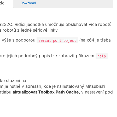
ici
Download
S232C. Řídící jednotka umožňuje obsluhovat více robotů
 robotů z jedné sériové linky.
 a výše s podporou
(na x64 je třeba
serial port object
o jejich podrobný popis lze zobrazit příkazem
.
help
ke stažení na
ím je nutné v adresáři, kde je nainstalovaný Mitsubishi
atlabu
aktualizovat Toolbox Path Cache
, v nastavení pod