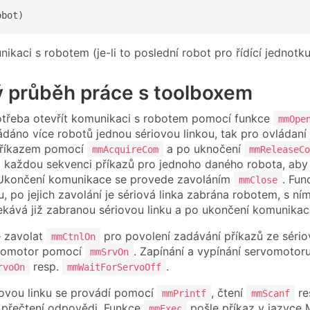
obot)
kaci s robotem (je-li to poslední robot pro řídící jednotku
ý průběh práce s toolboxem
otřeba otevřít komunikaci s robotem pomocí funkce
mmOpe
ádáno více robotů jednou sériovou linkou, tak pro ovládaní
příkazem pomocí
a po uknočení
mmAcquireCom
mmReleaseCo
 každou sekvenci příkazů pro jednoho daného robota, aby si
 Ukončení komunikace se provede zavoláním
. Fu
mmClose
ku, po jejich zavolání je sériová linka zabrána robotem, s
kává již zabranou sériovou linku a po ukončení komunikace
é zavolat
pro povolení zadávání příkazů ze sériov
mmCtnlOn
vomotor pomocí
. Zapínání a vypínání servomotoru
mmSrvOn
resp.
.
rvoOn
mmWaitForServoOff
iovou linku se provádí pomocí
, čtení
re
mmPrintf
mmScanf
 přečtení odpovědi. Funkce
pošle příkaz v jazyce
mmExec