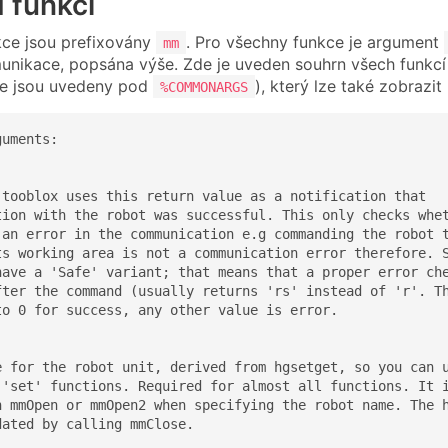
 funkcí
ce jsou prefixovány
. Pro všechny funkce je argument
mm
unikace, popsána výše. Zde je uveden souhrn všech funkc
ce jsou uvedeny pod
), který lze také zobrazi
%COMMONARGS
uments:

 tooblox uses this return value as a notification that

tion with the robot was successful. This only checks whet
 an error in the communication e.g commanding the robot t
ts working area is not a communication error therefore. S
have a 'Safe' variant; that means that a proper error che
fter the command (usually returns 'rs' instead of 'r'. Th
to 0 for success, any other value is error.

e for the robot unit, derived from hgsetget, so you can u
 'set' functions. Required for almost all functions. It i
n mmOpen or mmOpen2 when specifying the robot name. The h
ated by calling mmClose.
