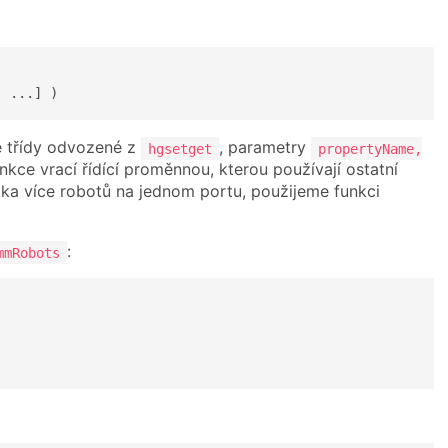
, ...] )
e třídy odvozené z
, parametry
hgsetget
propertyName,
nkce vrací řídící proměnnou, kterou používají ostatní
otka více robotů na jednom portu, použijeme funkci
:
mmRobots