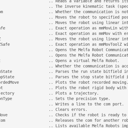
                      .. Reads a variable and returns its
                      .. The inverse kinematic task (spec
om                    .. Whether the communication is not
                      .. Moves the robot to specified pos
                      .. Moves the robot using linear int
afe                   .. Exact operation as mmMovLin with
                      .. Exact operation as mmMov with er
Z                     .. Moves the robot using linear int
ZSafe                 .. Exact operation as mmMovToolZ wi
                      .. Opens the Melfa Robot Communicat
                      .. Opens the Melfa Robot Communicat
t                     .. Opens a virtual Melfa Robot.

                      .. Whether the communication is acq
nState                .. Parses the run state bitfield in
opState               .. Parses the stop state bitfield i
ordedMove             .. Plots the robot recorded moving.
ot                    .. Plots the robot rigid body with 
jectory               .. Plots a trajectory.

onType                .. Sets the precision type.

                      .. Writes a line to the com port.

                      .. Clears errors.

Move                  .. Checks if the robot is ready to 
Com                   .. Releases the com for another rob
                      .. Lists available Melfa Robots imp