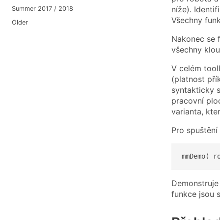
níže). Identi
Summer 2017 / 2018
Všechny funk
Older
Nakonec se 
všechny klou
V celém too
(platnost pří
syntakticky s
pracovní plo
varianta, kte
Pro spuštění
mmDemo( r
Demonstruje z
funkce jsou 