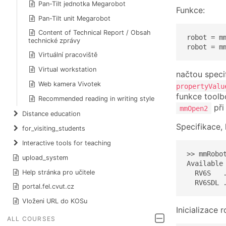
Pan-Tilt jednotka Megarobot
Funkce:
Pan-Tilt unit Megarobot
Content of Technical Report / Obsah
robot = m
technické zprávy
robot = m
Virtuální pracoviště
Virtual workstation
načtou speci
Web kamera Vivotek
propertyValu
funkce toolb
Recommended reading in writing style
při
mmOpen2
Distance education
Specifikace, 
for_visiting_students
Interactive tools for teaching
>> mmRobot
upload_system
Available 
Help stránka pro učitele
  RV6S   .
  RV6SDL 
portal.fel.cvut.cz
Vloženi URL do KOSu
Inicializace
ALL COURSES