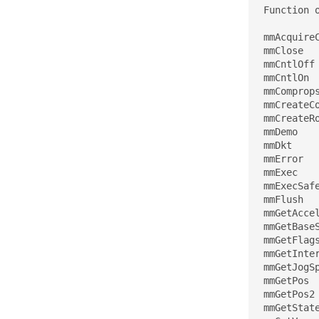
Function o
mmAcquire
mmClose  
mmCntlOff
mmCntlOn 
mmComprop
mmCreateC
mmCreateR
mmDemo   
mmDkt    
mmError  
mmExec   
mmExecSaf
mmFlush  
mmGetAcce
mmGetBase
mmGetFlag
mmGetInte
mmGetJogS
mmGetPos 
mmGetPos2
mmGetStat