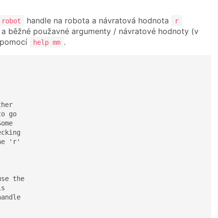
handle na robota a návratová hodnota
robot
r
í a běžné použavné argumenty / návratové hodnoty (v
t pomocí
.
help mm
her

o go

ome

cking

e 'r'

se the

s

andle
