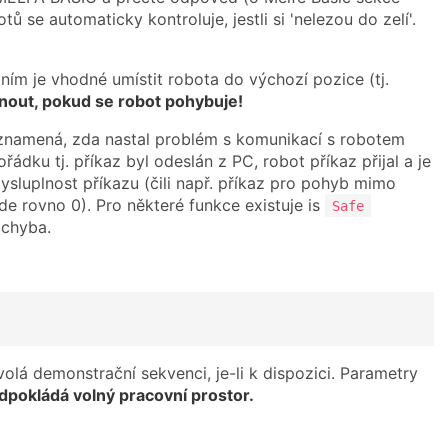
tů se automaticky kontroluje, jestli si 'nelezou do zelí'.
ím je vhodné umístit robota do výchozí pozice (tj.
pnout, pokud se robot pohybuje!
í, znamená, zda nastal problém s komunikací s robotem
dku tj. příkaz byl odeslán z PC, robot příkaz přijal a je
sluplnost příkazu (čili např. příkaz pro pohyb mimo
e rovno 0). Pro některé funkce existuje is
Safe
 chyba.
volá demonstrační sekvenci, je-li k dispozici. Parametry
pokládá volný pracovní prostor.