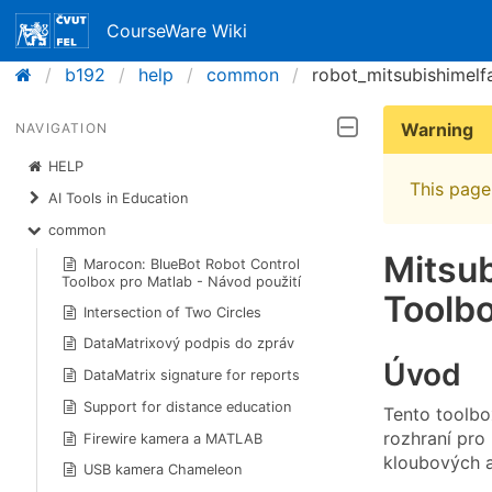
CourseWare Wiki
b192
help
common
robot_mitsubishimelf
Warning
NAVIGATION
HELP
This page 
AI Tools in Education
common
Mitsub
Marocon: BlueBot Robot Control
Toolbox pro Matlab - Návod použití
Toolbo
Intersection of Two Circles
DataMatrixový podpis do zpráv
Úvod
DataMatrix signature for reports
Support for distance education
Tento toolbo
rozhraní pro
Firewire kamera a MATLAB
kloubových a
USB kamera Chameleon