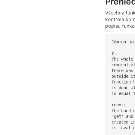
Přehled
Všechny funk
kontrola kom
popisu funk
Common arg
r:

The whole
communica
there was
outside i
function 
is done a
is equal 
robot:

The handl
'get' and
created i
is invalid