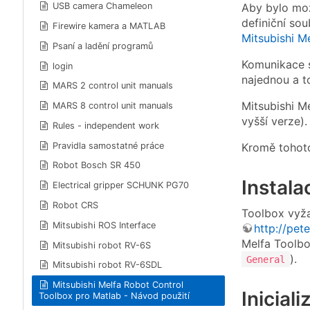
Aby bylo mož
USB camera Chameleon
definiční so
Firewire kamera a MATLAB
Mitsubishi M
Psaní a ladění programů
Komunikace s
login
najednou a to
MARS 2 control unit manuals
Mitsubishi M
MARS 8 control unit manuals
vyšší verze).
Rules - independent work
Pravidla samostatné práce
Kromě tohoto
Robot Bosch SR 450
Instala
Electrical gripper SCHUNK PG70
Robot CRS
Toolbox vyža
Mitsubishi ROS Interface
http://pet
Melfa Toolbo
Mitsubishi robot RV-6S
).
General
Mitsubishi robot RV-6SDL
Mitsubishi Melfa Robot Control
Inicial
Toolbox pro Matlab - Návod použití