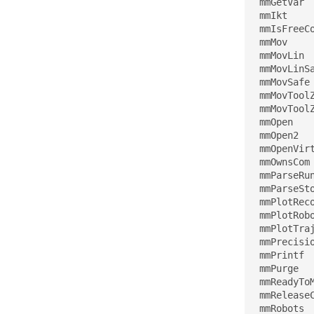
mmGetVar 
mmIkt    
mmIsFreeC
mmMov    
mmMovLin 
mmMovLinS
mmMovSafe
mmMovTool
mmMovTool
mmOpen   
mmOpen2  
mmOpenVir
mmOwnsCom
mmParseRu
mmParseSt
mmPlotRec
mmPlotRob
mmPlotTra
mmPrecisi
mmPrintf 
mmPurge  
mmReadyTo
mmRelease
mmRobots 