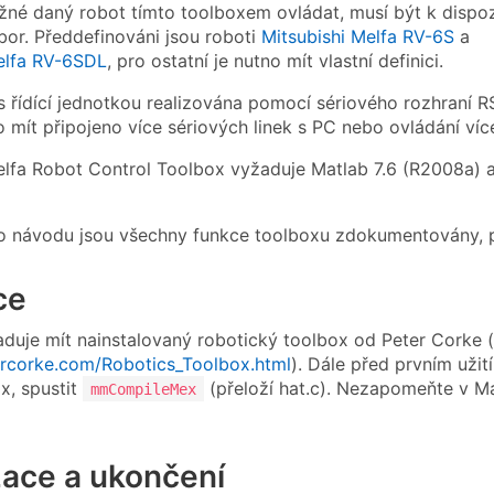
né daný robot tímto toolboxem ovládat, musí být k dispoz
ubor. Předdefinováni jsou roboti
Mitsubishi Melfa RV-6S
a
elfa RV-6SDL
, pro ostatní je nutno mít vlastní definici.
 řídící jednotkou realizována pomocí sériového rozhraní R
 mít připojeno více sériových linek s PC nebo ovládání více
elfa Robot Control Toolbox vyžaduje Matlab 7.6 (R2008a)
 návodu jsou všechny funkce toolboxu zdokumentovány, pr
ce
duje mít nainstalovaný robotický toolbox od Peter Corke (
ercorke.com/Robotics_Toolbox.html
). Dále před prvním užit
x, spustit
(přeloží hat.c). Nezapomeňte v M
mmCompileMex
izace a ukončení