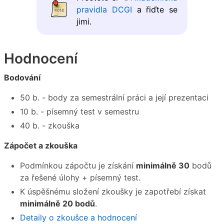
pravidla DCGI
a řiďte se
jimi.
Hodnocení
Bodování
50 b. - body za semestrální práci a její prezentaci
10 b. - písemný test v semestru
40 b. - zkouška
Zápočet a zkouška
Podmínkou zápočtu je získání
minimálně 30
bodů
za řešené úlohy + písemný test.
K úspěšnému složení zkoušky je zapotřebí získat
minimálně 20 bodů
.
Detaily o zkoušce a hodnocení