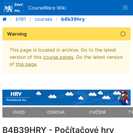
CourseWare Wiki
b191
courses
b4b39hry
Warning
This page is located in archive. Go to the latest
version of this
course pages
. Go the latest version
of
this page
.
ÚVOD
OSNOVA
CVIČENÍ
T
B4B39HRY - Počítačové hry