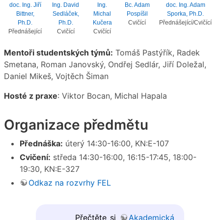
doc. Ing. Jiří
Ing. David
Ing.
Bc. Adam
doc. Ing. Adam
Bittner,
Sedláček,
Michal
Pospíšil
Sporka, Ph.D.
Ph.D.
Ph.D.
Kučera
Cvičící
Přednášející/Cvičící
Přednášející
Cvičící
Cvičící
Mentoři studentských týmů:
Tomáš Pastýřík, Radek
Smetana, Roman Janovský, Ondřej Sedlár, Jiří Doležal,
Daniel Mikeš, Vojtěch Šiman
Hosté z praxe
: Viktor Bocan, Michal Hapala
Organizace předmětu
Přednáška:
úterý 14:30-16:00, KN:E-107
Cvičení:
středa 14:30-16:00, 16:15-17:45, 18:00-
19:30, KN:E-327
Odkaz na rozvrhy FEL
Přečtěte si
Akademická