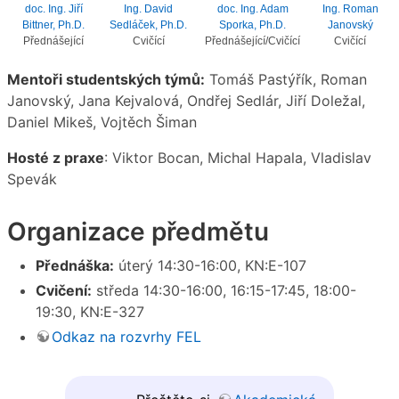
doc. Ing. Jiří
Ing. David
doc. Ing. Adam
Ing. Roman
Bittner, Ph.D.
Sedláček, Ph.D.
Sporka, Ph.D.
Janovský
Přednášející
Cvičící
Přednášející/Cvičící
Cvičící
Mentoři studentských týmů:
Tomáš Pastýřík, Roman
Janovský, Jana Kejvalová, Ondřej Sedlár, Jiří Doležal,
Daniel Mikeš, Vojtěch Šiman
Hosté z praxe
: Viktor Bocan, Michal Hapala, Vladislav
Spevák
Organizace předmětu
Přednáška:
úterý 14:30-16:00, KN:E-107
Cvičení:
středa 14:30-16:00, 16:15-17:45, 18:00-
19:30, KN:E-327
Odkaz na rozvrhy FEL