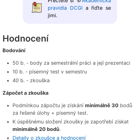
Přečtěte si
Akademická
pravidla DCGI
a řiďte se
jimi.
Hodnocení
Bodování
50 b. - body za semestrální práci a její prezentaci
10 b. - písemný test v semestru
40 b. - zkouška
Zápočet a zkouška
Podmínkou zápočtu je získání
minimálně 30
bodů
za řešené úlohy + písemný test.
K úspěšnému složení zkoušky je zapotřebí získat
minimálně 20 bodů
.
Detaily o zkoušce a hodnocení