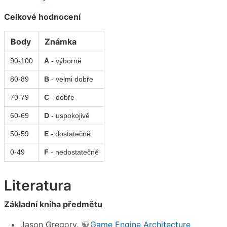
Celkové hodnocení
Body
Známka
90-100
A
- výborně
80-89
B
- velmi dobře
70-79
C
- dobře
60-69
D
- uspokojivě
50-59
E
- dostatečně
0-49
F
- nedostatečně
Literatura
Základní kniha předmětu
Jason Gregory.
Game Engine Architecture