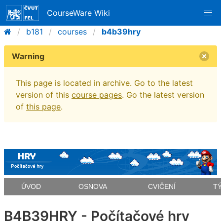
CourseWare Wiki
b181
courses
b4b39hry
Warning
This page is located in archive. Go to the latest
version of this
course pages
. Go the latest version
of
this page
.
ÚVOD
OSNOVA
CVIČENÍ
T
B4B39HRY - Počítačové hry