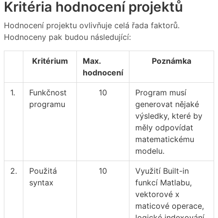
Kritéria hodnocení projektů
Hodnocení projektu ovlivňuje celá řada faktorů.
Hodnoceny pak budou následující:
Kritérium
Max.
Poznámka
hodnocení
1.
Funkčnost
10
Program musí
programu
generovat nějaké
výsledky, které by
měly odpovídat
matematickému
modelu.
2.
Použitá
10
Využití Built-in
syntax
funkcí Matlabu,
vektorové x
maticové operace,
logické indexování,