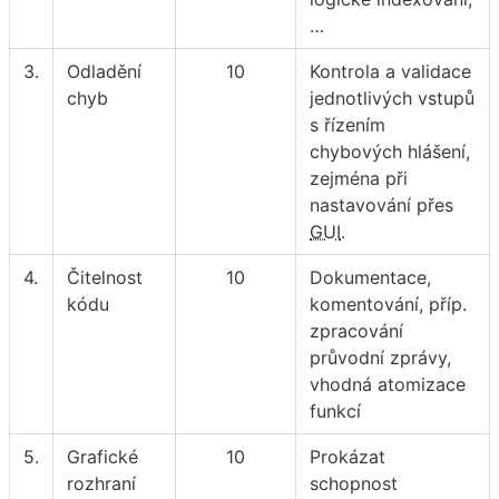
…
3.
Odladění
10
Kontrola a validace
chyb
jednotlivých vstupů
s řízením
chybových hlášení,
zejména při
nastavování přes
GUI
.
4.
Čitelnost
10
Dokumentace,
kódu
komentování, příp.
zpracování
průvodní zprávy,
vhodná atomizace
funkcí
5.
Grafické
10
Prokázat
rozhraní
schopnost