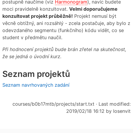
postupně naučíme (viz
Harmonogram
), navíc budete
moci pravidelně konzultovat.
Velmi doporučujeme
konzultovat projekt průběžně!
Projekt nemusí být
věcně obtížný, ani rozsáhlý - zcela postačuje, aby bylo z
odevzdaného segmentu (funkčního) kódu vidět, co se
student v předmětu naučil.
Při hodnocení projektů bude brán zřetel na skutečnost,
že se jedná o úvodní kurz.
Seznam projektů
Seznam navrhovaných zadání
courses/b0b17mtb/projects/start.txt
· Last modified:
2019/02/18 16:12 by
losenvit