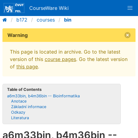
CourseWare Wiki
b172
courses
bin
Warning
This page is located in archive. Go to the latest
version of this
course pages
. Go the latest version
of
this page
.
Table of Contents
a6m33bin, b4m36bin -- Bioinformatika
Anotace
Základní informace
Odkazy
Literatura
a6m33bin, b4m36bin --