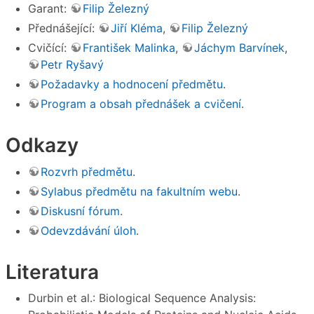
Garant:
Filip Železný
Přednášející:
Jiří Kléma
,
Filip Železný
Cvičící:
František Malinka
,
Jáchym Barvínek
,
Petr Ryšavý
Požadavky a hodnocení předmětu
.
Program a obsah přednášek a cvičení
.
Odkazy
Rozvrh předmětu
.
Sylabus předmětu na fakultním webu
.
Diskusní fórum
.
Odevzdávání úloh
.
Literatura
Durbin et al.: Biological Sequence Analysis: