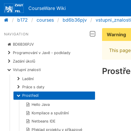
CourseWare Wiki
b172
courses
bd6b36pjv
vstupni_znalost
Warning
NAVIGATION
BD6B36PJV
This page 
Programování v Javě - podklady
Zadání úkolů
Prostře
Vstupní znalosti
Ladění
Práce s daty
Prostředí
Hello Java
Kompilace a spuštění
Netbeans IDE
Překlad projektu v příkazové