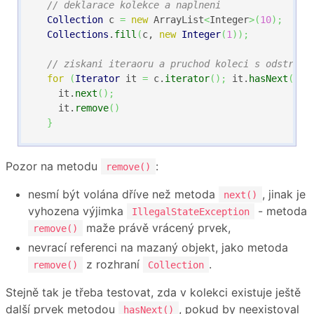
// deklarace kolekce a naplneni
Collection
 c 
=
new
 ArrayList
<
Integer
>
(
10
)
;
Collections
.
fill
(
c, 
new
Integer
(
1
)
)
;
// ziskani iteraoru a pruchod koleci s odstrano
for
(
Iterator
 it 
=
 c.
iterator
(
)
;
 it.
hasNext
(
)
;
    it.
next
(
)
;
    it.
remove
(
)
}
Pozor na metodu
:
remove()
nesmí být volána dříve než metoda
, jinak je
next()
vyhozena výjimka
- metoda
IllegalStateException
maže právě vrácený prvek,
remove()
nevrací referenci na mazaný objekt, jako metoda
z rozhraní
.
remove()
Collection
Stejně tak je třeba testovat, zda v kolekci existuje ještě
další prvek metodou
, pokud by neexistoval
hasNext()