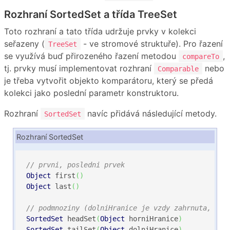
Rozhraní SortedSet a třída TreeSet
Toto rozhraní a tato třída udržuje prvky v kolekci
seřazeny (
- ve stromové struktuře). Pro řazení
TreeSet
se využívá buď přirozeného řazení metodou
,
compareTo
tj. prvky musí implementovat rozhraní
nebo
Comparable
je třeba vytvořit objekto komparátoru, který se předá
kolekci jako poslední parametr konstruktoru.
Rozhraní
navíc přidává následující metody.
SortedSet
Rozhraní SortedSet
// prvni, posledni prvek
Object
 first
(
)
Object
 last
(
)
// podmnoziny (dolniHranice je vzdy zahrnuta, hor
SortedSet
 headSet
(
Object
 horniHranice
)
SortedSet
 tailSet
(
Object
 dolniHranice
)