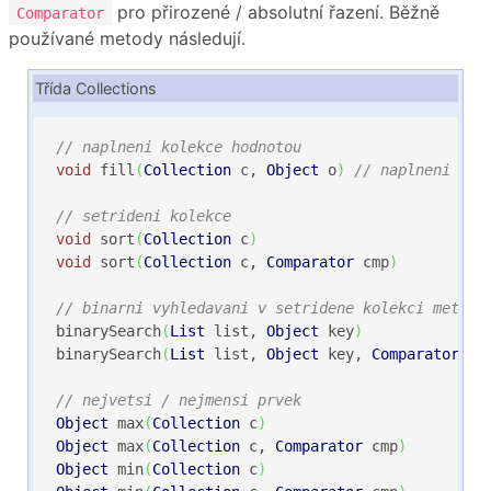
pro přirozené / absolutní řazení. Běžně
Comparator
používané metody následují.
Třída Collections
// naplneni kolekce hodnotou
void
 fill
(
Collection
 c, 
Object
 o
)
// naplneni kol
// setrideni kolekce
void
 sort
(
Collection
 c
)
void
 sort
(
Collection
 c, 
Comparator
 cmp
)
// binarni vyhledavani v setridene kolekci metodo
binarySearch
(
List
 list, 
Object
 key
)
binarySearch
(
List
 list, 
Object
 key, 
Comparator
 cm
// nejvetsi / nejmensi prvek
Object
 max
(
Collection
 c
)
Object
 max
(
Collection
 c, 
Comparator
 cmp
)
Object
 min
(
Collection
 c
)