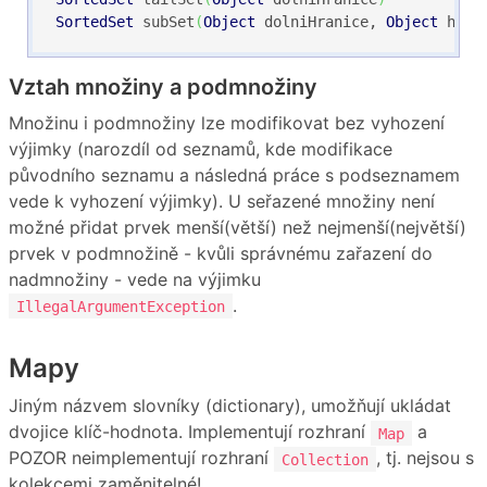
SortedSet
 subSet
(
Object
 dolniHranice, 
Object
 horn
Vztah množiny a podmnožiny
Množinu i podmnožiny lze modifikovat bez vyhození
výjimky (narozdíl od seznamů, kde modifikace
původního seznamu a následná práce s podseznamem
vede k vyhození výjimky). U seřazené množiny není
možné přidat prvek menší(větší) než nejmenší(největší)
prvek v podmnožině - kvůli správnému zařazení do
nadmnožiny - vede na výjimku
.
IllegalArgumentException
Mapy
Jiným názvem slovníky (dictionary), umožňují ukládat
dvojice klíč-hodnota. Implementují rozhraní
a
Map
POZOR neimplementují rozhraní
, tj. nejsou s
Collection
kolekcemi zaměnitelné!