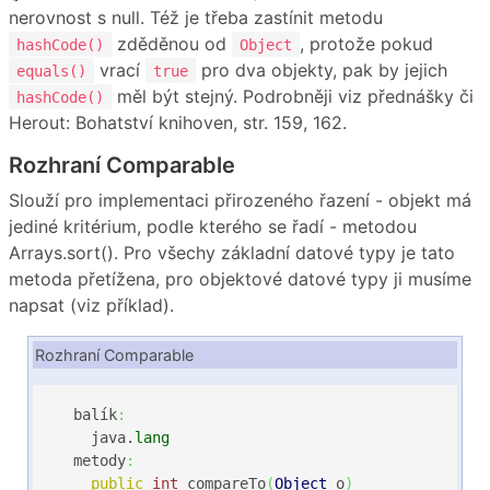
nerovnost s null. Též je třeba zastínit metodu
zděděnou od
, protože pokud
hashCode()
Object
vrací
pro dva objekty, pak by jejich
equals()
true
měl být stejný. Podrobněji viz přednášky či
hashCode()
Herout: Bohatství knihoven, str. 159, 162.
Rozhraní Comparable
Slouží pro implementaci přirozeného řazení - objekt má
jediné kritérium, podle kterého se řadí - metodou
Arrays.sort(). Pro všechy základní datové typy je tato
metoda přetížena, pro objektové datové typy ji musíme
napsat (viz příklad).
Rozhraní Comparable
  balík
:
    java.
lang
  metody
:
public
int
 compareTo
(
Object
 o
)