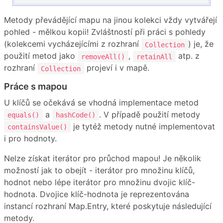
Metody převádějící mapu na jinou kolekci vždy vytvářejí
pohled - mělkou kopii! Zvláštností při práci s pohledy
(kolekcemi vycházejícími z rozhraní
) je, že
Collection
použití metod jako
,
atp. z
removeAll()
retainAll
rozhraní
projeví i v mapě.
Collection
Práce s mapou
U klíčů se očekává se vhodná implementace metod
a
. V případě použití metody
equals()
hashCode()
je tytéž metody nutné implementovat
containsValue()
i pro hodnoty.
Nelze získat iterátor pro průchod mapou! Je několik
možností jak to obejít - iterátor pro množinu klíčů,
hodnot nebo lépe iterátor pro množinu dvojic klíč-
hodnota. Dvojice klíč-hodnota je reprezentována
instancí rozhraní Map.Entry, které poskytuje následující
metody.