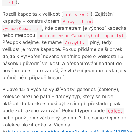
).
List
Rozdíl kapacita x velikost (
). Zajištění
int size()
kapacity - konstruktorem
ArrayList(int
, kde parametrem je výchozí kapacita
vychoziKapacita)
nebo metodou
.
boolean ensureCapacity(int capacity)
Předpokládejme, že máme
plný, tedy
ArrayList
velikost je rovna kapacitě. Pokud přidáme další prvek
dojde k vytvoření nového vnitřního pole o velikosti 1,5
násobku původní velikosti a překopírování hodnot do
nového pole. Toto zaručí, že vložení jednoho prvku je v
průměrném případě lineární.
V Javě 1.5 a výše se využívá tzv. generics (šablony),
kolekce mezi ně patří - datový typ, který se bude
ukládat do kolekce musí být znám při překladu, jinak
bude zobrazeno varování. Pokud typem bude
Object
nebo použijeme zástupný symbol ?, lze samozřejmě do
kolekce uložit cokoliv. Více na
http://java.sun.com/developer/technicalArticles/J2SE/g