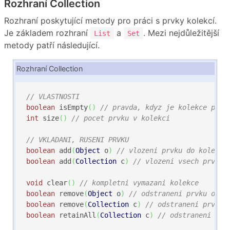
Rozhraní Collection
Rozhraní poskytující metody pro práci s prvky kolekcí.
Je základem rozhraní
a
. Mezi nejdůležitější
List
Set
metody patří následující.
Rozhraní Collection
// VLASTNOSTI
boolean
 isEmpty
(
)
// pravda, kdyz je kolekce praz
int
 size
(
)
// pocet prvku v kolekci
// VKLADANI, RUSENI PRVKU
boolean
 add
(
Object
 o
)
// vlozeni prvku do kolekce
boolean
 add
(
Collection
 c
)
// vlozeni vsech prvku 
void
 clear
(
)
// kompletni vymazani kolekce
boolean
 remove
(
Object
 o
)
// odstraneni prvku o (p
boolean
 remove
(
Collection
 c
)
// odstraneni prvku,
boolean
 retainAll
(
Collection
 c
)
// odstraneni prv