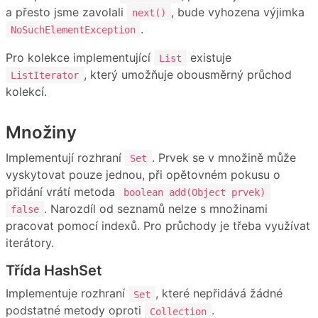
a přesto jsme zavolali
, bude vyhozena výjimka
next()
.
NoSuchElementException
Pro kolekce implementující
existuje
List
, který umožňuje obousměrný průchod
ListIterator
kolekcí.
Množiny
Implementují rozhraní
. Prvek se v množině může
Set
vyskytovat pouze jednou, při opětovném pokusu o
přidání vrátí metoda
boolean add(Object prvek)
. Narozdíl od seznamů nelze s množinami
false
pracovat pomocí indexů. Pro průchody je třeba využívat
iterátory.
Třída HashSet
Implementuje rozhraní
, které nepřidává žádné
Set
podstatné metody oproti
.
Collection