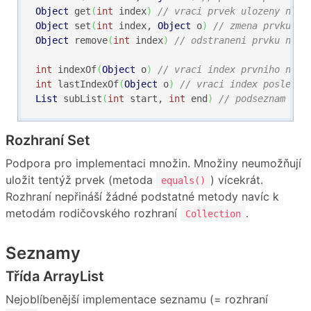
Object
 get
(
int
 index
)
// vraci prvek ulozeny na i
Object
 set
(
int
 index, 
Object
 o
)
// zmena prvku na
Object
 remove
(
int
 index
)
// odstraneni prvku na i
int
 indexOf
(
Object
 o
)
// vraci index prvniho nale
int
 lastIndexOf
(
Object
 o
)
// vraci index posledni
List
 subList
(
int
 start, 
int
 end
)
// podseznam od 
Rozhraní Set
Podpora pro implementaci množin. Množiny neumožňují
uložit tentýž prvek (metoda
) vícekrát.
equals()
Rozhraní nepřináší žádné podstatné metody navíc k
metodám rodičovského rozhraní
.
Collection
Seznamy
Třída ArrayList
Nejoblíbenější implementace seznamu (= rozhraní