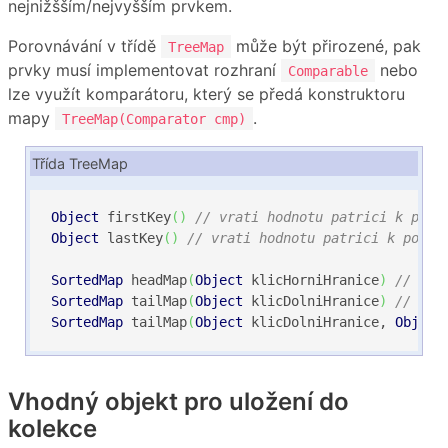
nejnižšším/nejvyšším prvkem.
Porovnávání v třídě
může být přirozené, pak
TreeMap
prvky musí implementovat rozhraní
nebo
Comparable
lze využít komparátoru, který se předá konstruktoru
mapy
.
TreeMap(Comparator cmp)
Třída TreeMap
Object
 firstKey
(
)
// vrati hodnotu patrici k prvn
Object
 lastKey
(
)
// vrati hodnotu patrici k posle
SortedMap
 headMap
(
Object
 klicHorniHranice
)
// poh
SortedMap
 tailMap
(
Object
 klicDolniHranice
)
// poh
SortedMap
 tailMap
(
Object
 klicDolniHranice, 
Object
Vhodný objekt pro uložení do
kolekce