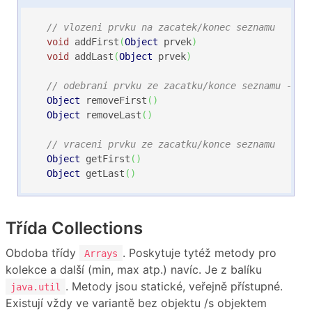
// vlozeni prvku na zacatek/konec seznamu
void
 addFirst
(
Object
 prvek
)
void
 addLast
(
Object
 prvek
)
// odebrani prvku ze zacatku/konce seznamu - vr
Object
 removeFirst
(
)
Object
 removeLast
(
)
// vraceni prvku ze zacatku/konce seznamu
Object
 getFirst
(
)
Object
 getLast
(
)
Třída Collections
Obdoba třídy
. Poskytuje tytéž metody pro
Arrays
kolekce a další (min, max atp.) navíc. Je z balíku
. Metody jsou statické, veřejně přístupné.
java.util
Existují vždy ve variantě bez objektu /s objektem