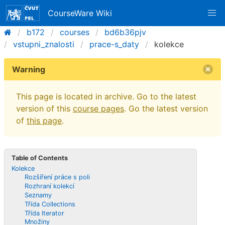
CourseWare Wiki
b172
courses
bd6b36pjv
vstupni_znalosti
prace-s_daty
kolekce
Warning
This page is located in archive. Go to the latest
version of this
course pages
. Go the latest version
of
this page
.
Table of Contents
Kolekce
Rozšíření práce s poli
Rozhraní kolekcí
Seznamy
Třída Collections
Třída Iterator
Množiny