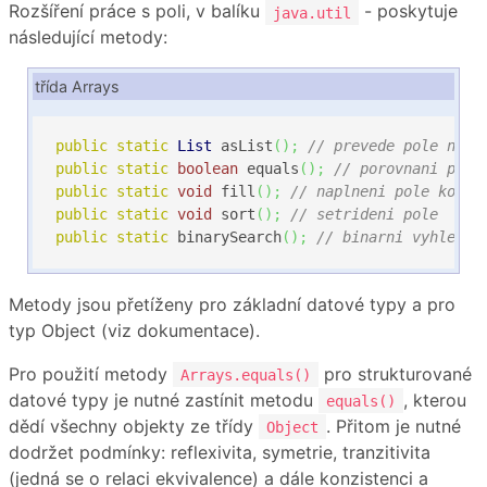
Rozšíření práce s poli, v balíku
- poskytuje
java.util
následující metody:
třída Arrays
public
static
List
 asList
(
)
;
// prevede pole na k
public
static
boolean
 equals
(
)
;
// porovnani poli
public
static
void
 fill
(
)
;
// naplneni pole konst
public
static
void
 sort
(
)
;
// setrideni pole
public
static
 binarySearch
(
)
;
// binarni vyhledav
Metody jsou přetíženy pro základní datové typy a pro
typ Object (viz dokumentace).
Pro použití metody
pro strukturované
Arrays.equals()
datové typy je nutné zastínit metodu
, kterou
equals()
dědí všechny objekty ze třídy
. Přitom je nutné
Object
dodržet podmínky: reflexivita, symetrie, tranzitivita
(jedná se o relaci ekvivalence) a dále konzistenci a