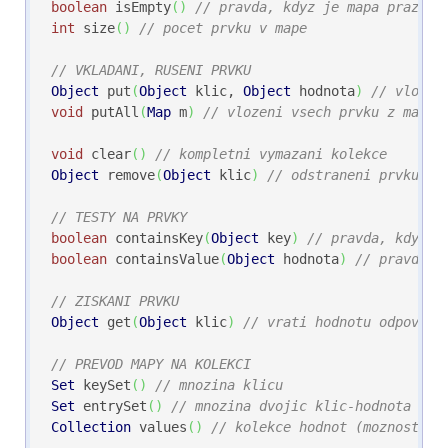
boolean
 isEmpty
(
)
// pravda, kdyz je mapa prazdna
int
 size
(
)
// pocet prvku v mape
// VKLADANI, RUSENI PRVKU
Object
 put
(
Object
 klic, 
Object
 hodnota
)
// vlozen
void
 putAll
(
Map
 m
)
// vlozeni vsech prvku z mapy 
void
 clear
(
)
// kompletni vymazani kolekce
Object
 remove
(
Object
 klic
)
// odstraneni prvku s 
// TESTY NA PRVKY
boolean
 containsKey
(
Object
 key
)
// pravda, kdyz k
boolean
 containsValue
(
Object
 hodnota
)
// pravda, 
// ZISKANI PRVKU
Object
 get
(
Object
 klic
)
// vrati hodnotu odpovida
// PREVOD MAPY NA KOLEKCI
Set
 keySet
(
)
// mnozina klicu
Set
 entrySet
(
)
// mnozina dvojic klic-hodnota
Collection
 values
(
)
// kolekce hodnot (moznost op