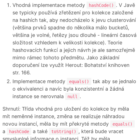
Vhodná implementace metody
. V Javě
hashCode()
se typicky používá zřetězení pro kolekce založené
na hashích tak, aby nedocházelo k jevu clusterování
(většina prvků spadne do několika málo bucketů,
většina je volné, řetězy jsou dlouhé - lineárni časová
složitost vzhledem k velikosti kolekce). Teorie
hashovacích funkcí a jejich návrh je ale samozřejmě
mimo rámec tohoto předmětu. Jako základní
doporučení lze využít Herout: Bohatství knihoven
str. 166.
Implementace metody
tak aby se jednalo
equals()
o ekvivalenci a navíc byla konzistentní a žádná
instance se nerovnala
.
null
Shrnutí: Třída vhodná pro uložení do kolekce by měla
mít neměnné instance, změna se realizuje náhradou
novou instancí, měla by mít překryté metody
equals()
a
a také
, která bude vracet
hashCode
toString()
smysluplné informace o instanci. Též by měla