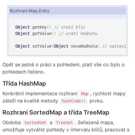
Rozhraní Map.Entry
Object
 getKey
(
)
// vrati klic
Object
 getValue
(
)
// vrati hodnotu
Object
 setValue
(
Object
 novaHodnota
)
// nastavi no
Opět se jedná o práci s pohledem, platí vše co bylo o
pohledech řečeno.
Třída HashMap
Konkrétní implementace rozhraní
, rychlost mapy
Map
záleží na kvalitě metody
prvku.
hashCode()
Rozhraní SortedMap a třída TreeMap
Obdoba
a
. Seřazená mapa,
SortedSet
TreeSet
umožňuje vytvářet pohledy v intervalu klíčů, pracovat s