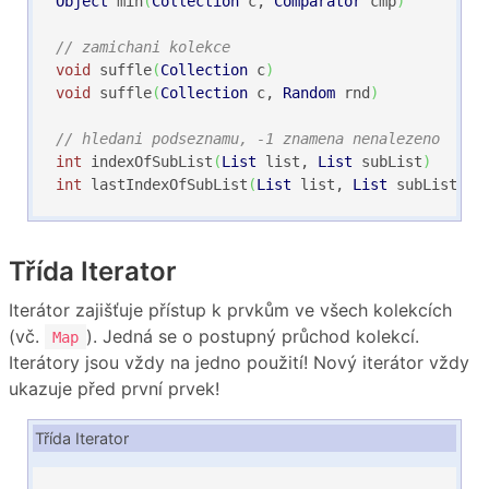
Object
 min
(
Collection
 c, 
Comparator
 cmp
)
// zamichani kolekce
void
 suffle
(
Collection
 c
)
void
 suffle
(
Collection
 c, 
Random
 rnd
)
// hledani podseznamu, -1 znamena nenalezeno
int
 indexOfSubList
(
List
 list, 
List
 subList
)
int
 lastIndexOfSubList
(
List
 list, 
List
 subList
)
Třída Iterator
Iterátor zajišťuje přístup k prvkům ve všech kolekcích
(vč.
). Jedná se o postupný průchod kolekcí.
Map
Iterátory jsou vždy na jedno použití! Nový iterátor vždy
ukazuje před první prvek!
Třída Iterator