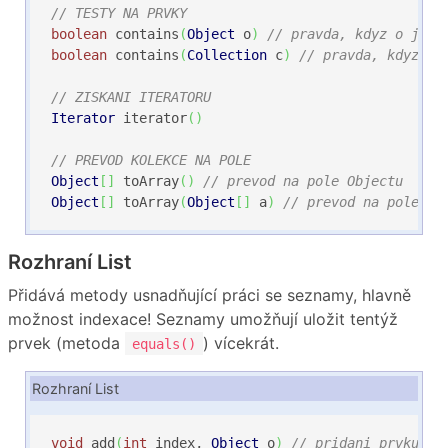
// TESTY NA PRVKY
boolean
 contains
(
Object
 o
)
// pravda, kdyz o je p
boolean
 contains
(
Collection
 c
)
// pravda, kdyz vs
// ZISKANI ITERATORU
Iterator
 iterator
(
)
// PREVOD KOLEKCE NA POLE
Object
[
]
 toArray
(
)
// prevod na pole Objectu
Object
[
]
 toArray
(
Object
[
]
 a
)
// prevod na pole ko
Rozhraní List
Přidává metody usnadňující práci se seznamy, hlavně
možnost indexace! Seznamy umožňují uložit tentýž
prvek (metoda
) vícekrát.
equals()
Rozhraní List
void
 add
(
int
 index, 
Object
 o
)
// pridani prvku na