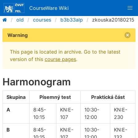
CourseWare Wiki
old
courses
b3b33alp
zkouska20180215
Warning
This page is located in archive. Go to the latest
version of this
course pages
.
Harmonogram
Skupina
Písemný test
Praktická část
A
8:45-
KN:E-
10:30-
KN:E-
10:15
107
12:00
230
B
8:45-
KN:E-
10:30-
KN:E-
10:15
107
12:00
132