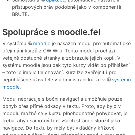
přístupových práv podobně jako v komponentě
BRUTE.
Spolupráce s moodle.fel
V systému
moodle
je nasazen modul pro automatické
přejímání kurzů z CW Wiki. Tento modul prochází
veřejně dostupné stránky a zobrazuje jejich kopii. V
systému moodle jsou pak tyto kurzy vidět po přihlášení
– toto je implicitní chování. Kurz lze zveřejnit i pro
nepřihlášené uživatele v administraci kurzu v
systému
moodle
.
Modul nepracuje s boční navigací a umožňuje pouze
pohyb přes přímé odkazy v textu. Proto, aby bylo v
moodlu možné se v kurzu plnohodnotně pohybovat, je
třeba, aby i samotný text všech stránek sloužil jako
navigace. Do textu by měly být vkládány křížové
odkazy na cvičení, úlohy, přednášky apod. v rozumné