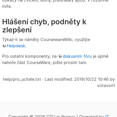
míře.
Hlášení chyb, podněty k
zlepšení
Týkají-li se náměty CoursewareWiki, využijte
Helpdesk
.
Pro ostatní komponenty, na
diskusním fóru
je úplně
nahoře část CourseWare, pište prosím tam.
help/pro_ucitele.txt
· Last modified: 2019/10/22 10:46 by
votavon1
Copyright © 2026 CTU in Prague | Operated by
IT