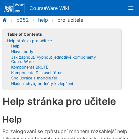
CourseWare Wiki
b252
help
pro_ucitele
Table of Contents
Help stránka pro učitele
Help
Hlavní body
Jak zapnout/ vypnout jednotlivé komponenty
CourseWare
Komponenta BRUTE
Komponenta Diskusní fórum
Spolupráce s moodle.fel
Hlášení chyb, podněty k zlepšení
Help stránka pro učitele
Help
Po zalogování se zpřístupní mnohem rozsáhlejší help
týkající se editačních možností dokuwiki a především