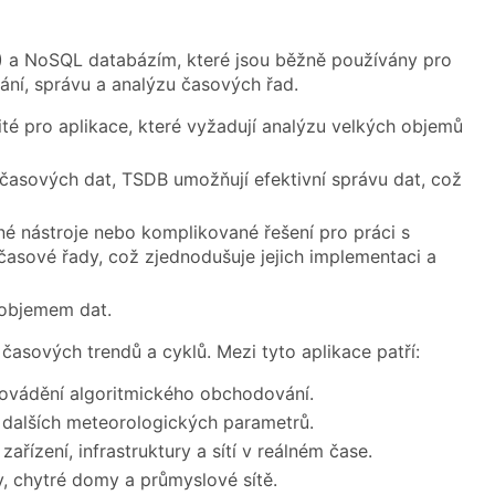
) a NoSQL databázím, které jsou běžně používány pro
dání, správu a analýzu časových řad.
ité pro aplikace, které vyžadují analýzu velkých objemů
časových dat, TSDB umožňují efektivní správu dat, což
é nástroje nebo komplikované řešení pro práci s
asové řady, což zjednodušuje jejich implementaci a
 objemem dat.
časových trendů a cyklů. Mezi tyto aplikace patří:
provádění algoritmického obchodování.
 dalších meteorologických parametrů.
ízení, infrastruktury a sítí v reálném čase.
ry, chytré domy a průmyslové sítě.