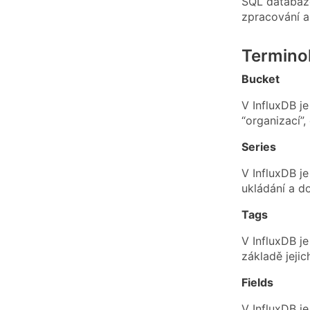
SQL databáze
zpracování a
Terminol
Bucket
V InfluxDB j
“organizací”,
Series
V InfluxDB j
ukládání a d
Tags
V InfluxDB je
základě jejic
Fields
V InfluxDB j