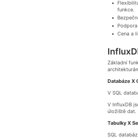
Flexibil
funkce.
Bezpečno
Podpora 
Cena a l
InfluxD
Základní funk
architekturá
Databáze X 
V SQL databá
V InfluxDB j
úložiště dat.
Tabulky X Se
SQL databáze