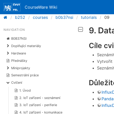
CourseWare Wiki
b252
courses
b0b37nsi
tutorials
09
9. Dat
NAVIGATION
B0B37NSI
Cíle cv
Doplňující materiály
Hardware
Seznámit
Přednášky
Vytvořit
Seznámit
Miniprojekty
Semestrální práce
Důleži
Cvičení
1. Úvod
Influ
2. IoT zařízení - seznámení
Panda
Influx
3. IoT zařízení - periferie
4. IoT zařízení - komunikace