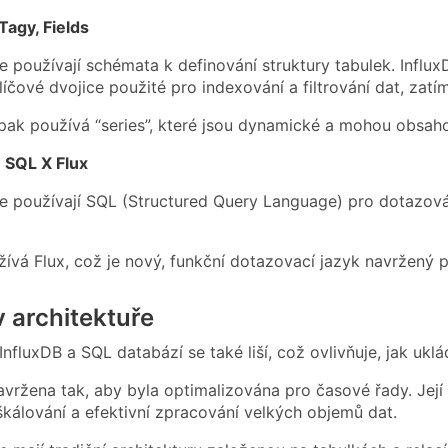
agy, Fields
 používají schémata k definování struktury tabulek. InfluxD
líčové dvojice použité pro indexování a filtrování dat, zat
pak používá “series”, které jsou dynamické a mohou obsaho
 SQL X Flux
 používají SQL (Structured Query Language) pro dotazován
žívá Flux, což je nový, funkční dotazovací jazyk navržený 
v architektuře
InfluxDB a SQL databází se také liší, což ovlivňuje, jak uklá
navržena tak, aby byla optimalizována pro časové řady. Její
 škálování a efektivní zpracování velkých objemů dat.