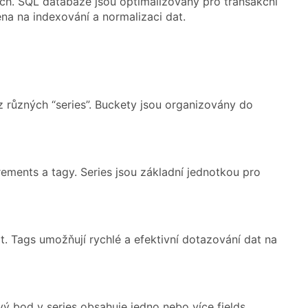
ích. SQL databáze jsou optimalizovány pro transakční
ena na indexování a normalizaci dat.
z různých “series”. Buckety jsou organizovány do
rements a tagy. Series jsou základní jednotkou pro
at. Tags umožňují rychlé a efektivní dotazování dat na
vý bod v series obsahuje jedno nebo více fields.