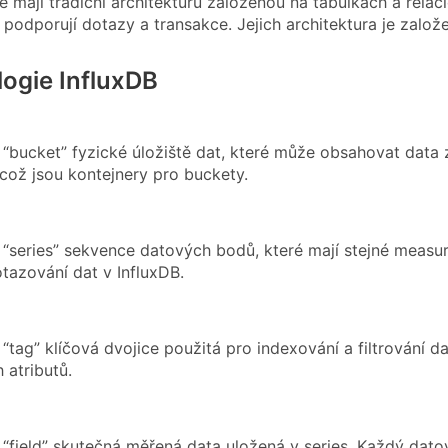
 mají tradiční architekturu založenou na tabulkách a relac
 podporují dotazy a transakce. Jejich architektura je založ
ogie InfluxDB
e “bucket” fyzické úložiště dat, které může obsahovat data 
 což jsou kontejnery pro buckety.
e “series” sekvence datových bodů, které mají stejné measu
otazování dat v InfluxDB.
 “tag” klíčová dvojice použitá pro indexování a filtrování d
h atributů.
e “field” skutečná měřená data uložená v series. Každý dato