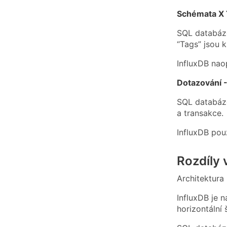
Schémata X T
SQL databáze
“Tags” jsou k
InfluxDB nao
Dotazování -
SQL databáze
a transakce.
InfluxDB pou
Rozdíly 
Architektura 
InfluxDB je 
horizontální