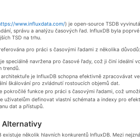
https://www.influxdata.com/
) je open-source TSDB vyvinutá
ládání, správu a analýzu časových řad. InfluxDB byla poprv
jších TSD na trhu.
preferována pro práci s časovými řadami z několika důvodů:
 je speciálně navržena pro časové řady, což ji činí ideální 
 trendů.
 architektuře je InfluxDB schopna efektivně zpracovávat v
ální škálování pro zvládnutí rostoucích objemů dat.
e pokročilé funkce pro práci s časovými řadami, což umožňuj
 uživatelům definovat vlastní schémata a indexy pro efekt
anu dat a přístupů.
 Alternativy
existuje několik hlavních konkurentů InfluxDB. Mezi nejzná