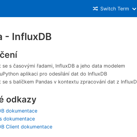
Switch Term
a - InfluxDB
ičení
 se s časovými řadami, InfluxDB a jeho data modelem
 uPython aplikaci pro odesílání dat do InfluxDB
 se s balíčkem Pandas v kontextu zpracování dat z Influx
té odkazy
xDB dokumentace
s dokumentace
DB Client dokumentace