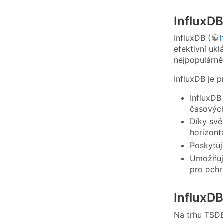
InfluxDB
InfluxDB (
efektivní uk
nejpopulárně
InfluxDB je 
InfluxDB
časových
Díky své
horizont
Poskytuj
Umožňuje
pro ochr
InfluxDB
Na trhu TSDB 