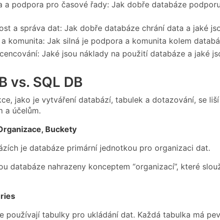
ita a podpora pro časové řady: Jak dobře databáze podporuje
st a správa dat: Jak dobře databáze chrání data a jaké jso
a komunita: Jak silná je podpora a komunita kolem databá
icencování: Jaké jsou náklady na použití databáze a jaké jso
B vs. SQL DB
ce, jako je vytváření databází, tabulek a dotazování, se li
m a účelům.
Organizace, Buckety
zích je databáze primární jednotkou pro organizaci dat.
sou databáze nahrazeny konceptem “organizací”, které slouž
ries
 používají tabulky pro ukládání dat. Každá tabulka má pev