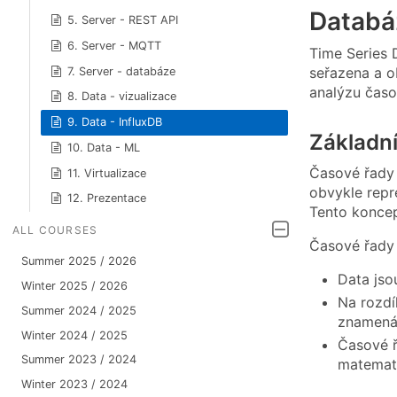
Databá
5. Server - REST API
6. Server - MQTT
Time Series 
seřazena a o
7. Server - databáze
analýzu časo
8. Data - vizualizace
9. Data - InfluxDB
Základní
10. Data - ML
Časové řady 
11. Virtualizace
obvykle repr
12. Prezentace
Tento koncep
ALL COURSES
Časové řady m
Summer 2025 / 2026
Data jso
Winter 2025 / 2026
Na rozdí
Summer 2024 / 2025
znamená,
Winter 2024 / 2025
Časové ř
Summer 2023 / 2024
matemat
Winter 2023 / 2024