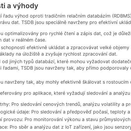
ti a výhody
í řadu výhod oproti tradičním relačním databázím (RDBMS
právu dat. TSDB jsou speciálně navrženy pro efektivní uklá
u optimalizovány pro rychlé čtení a zápis dat, což je důlež
 dat v reálném čase.
 schopnosti efektivně ukládat a zpracovávat velké objemy 
náklady na úložiště a zvyšuje rychlost zpracování dat.
l od jiných typů databází, které mohou vyžadovat dodatečn
 řadami, TSDB jsou navrženy tak, aby přímo podporovaly č
u navrženy tak, aby mohly efektivně škálovat s rostoucím
eferovány pro aplikace, které vyžadují sledování a analýzu 
 trhy: Pro sledování cenových trendů, analýzu volatility a 
ogické údaje: Pro sledování a předpověď počasí, teploty a
í provozu: Pro monitorování výkonu a stavu průmyslových zař
kace: Pro sběr a analýzu dat z IoT zařízení, jako jsou senzo