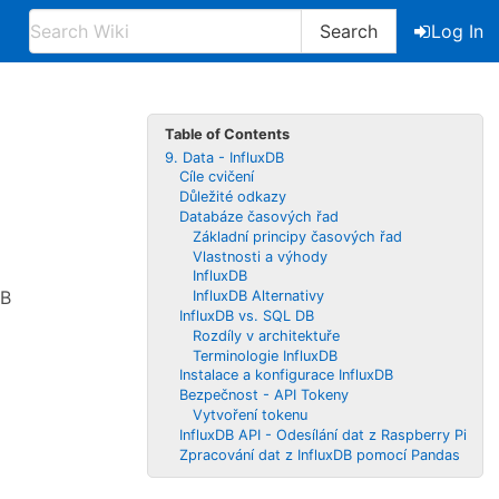
Search
Log In
Table of Contents
9. Data - InfluxDB
Cíle cvičení
Důležité odkazy
Databáze časových řad
Základní principy časových řad
Vlastnosti a výhody
InfluxDB
DB
InfluxDB Alternativy
InfluxDB vs. SQL DB
Rozdíly v architektuře
Terminologie InfluxDB
Instalace a konfigurace InfluxDB
Bezpečnost - API Tokeny
Vytvoření tokenu
InfluxDB API - Odesílání dat z Raspberry Pi
Zpracování dat z InfluxDB pomocí Pandas