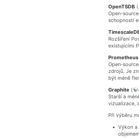
OpenTSDB
(
Open-source 
schopností e
TimescaleD
Rozšíření Po
existujícími
Prometheus
Open-source 
zdrojů. Je z
být méně flex
Graphite
(
Starší a méně
vizualizace,
Při výběru me
Výkon a 
objemem