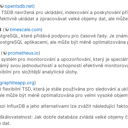
opentsdb.net
)
TSDB navržená pro ukládání, indexování a poskytování p
fektivně ukládat a zpracovávat velké objemy dat, ale může b
B
(
timescale.com
)
stgreSQL, které přidává podporu pro časové řady. Je znám
 PostgreSQL aplikacemi, ale může být méně optimalizována
(
prometheus.io
)
systém pro monitorování a upozorňování, který je speciál
námý svou jednoduchostí a schopností efektivně monitorova
ibilní pro složitější analytické úlohy.
graphiteapp.org
)
 flexibilní TSD, která je stále používána pro sledování a 
 ale může být méně optimalizována pro velmi vysoké objem
zi InfluxDB a jeho alternativami lze zvážit následující fakto
škálovatelnost: Jak dobře databáze zvládá velké objemy č
 dat.