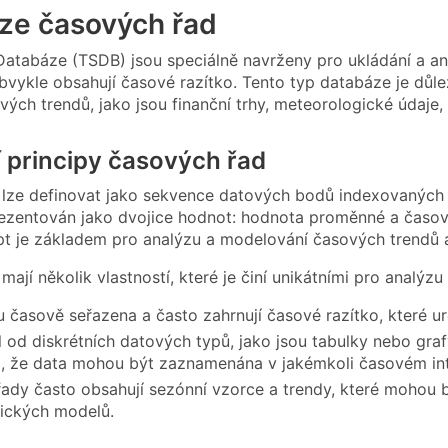
ze časových řad
Databáze (TSDB) jsou speciálně navrženy pro ukládání a an
bvykle obsahují časové razítko. Tento typ databáze je důlež
vých trendů, jako jsou finanční trhy, meteorologické údaje,
 principy časových řad
lze definovat jako sekvence datových bodů indexovaných 
ezentován jako dvojice hodnot: hodnota proměnné a časové
t je základem pro analýzu a modelování časových trendů a
ají několik vlastností, které je činí unikátními pro analýzu
u časově seřazena a často zahrnují časové razítko, které 
l od diskrétních datových typů, jako jsou tabulky nebo gra
 že data mohou být zaznamenána v jakémkoli časovém int
ady často obsahují sezónní vzorce a trendy, které mohou b
ických modelů.