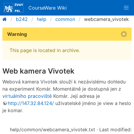
CourseWare Wiki
b242
help
common
webcamera_vivotek
Warning
This page is located in archive.
Web kamera Vivotek
Webová kamera Vivotek slouží k nezávislému dohledu
na experiment Komár. Momentálně je dostupná jen z
virtuálního pracoviště
Komár. Její adresa je
http://147.32.84.124/
uživatelské jméno je view a heslo
je komar.
help/common/webcamera_vivotek.txt
· Last modified: