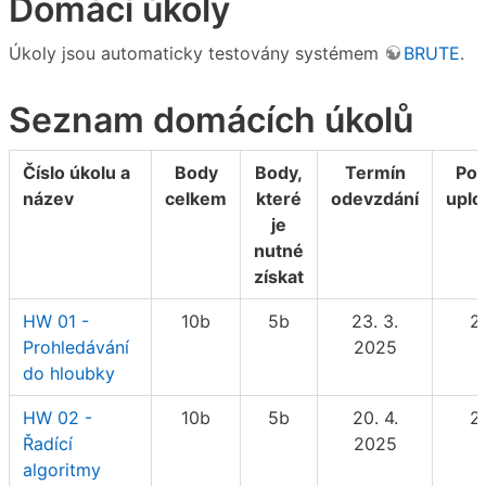
Domácí úkoly
Úkoly jsou automaticky testovány systémem
BRUTE
.
Seznam domácích úkolů
Číslo úkolu a
Body
Body,
Termín
Poč
název
celkem
které
odevzdání
uplo
je
nutné
získat
HW 01 -
10b
5b
23. 3.
2
Prohledávání
2025
do hloubky
HW 02 -
10b
5b
20. 4.
2
Řadící
2025
algoritmy