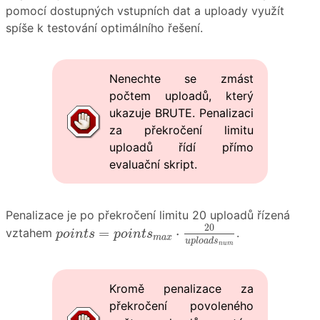
pomocí dostupných vstupních dat a uploady využít
spíše k testování optimálního řešení.
Nenechte se zmást
počtem uploadů, který
ukazuje BRUTE. Penalizaci
za překročení limitu
uploadů řídí přímo
evaluační skript.
Penalizace je po překročení limitu 20 uploadů řízená
p
o
i
n
t
s
=
p
o
i
n
t
s
m
a
x
⋅
20
u
p
l
o
a
d
s
n
u
m
20
=
⋅
vztahem
.
p
o
i
n
t
s
p
o
i
n
t
s
m
a
x
u
p
l
o
a
d
s
n
u
m
Kromě penalizace za
překročení povoleného