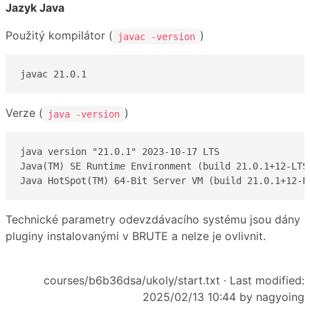
Jazyk Java
Použitý kompilátor (
)
javac -version
javac 21.0.1
Verze (
)
java -version
java version "21.0.1" 2023-10-17 LTS

Java(TM) SE Runtime Environment (build 21.0.1+12-LTS-
Java HotSpot(TM) 64-Bit Server VM (build 21.0.1+12-L
Technické parametry odevzdávacího systému jsou dány
pluginy instalovanými v BRUTE a nelze je ovlivnit.
courses/b6b36dsa/ukoly/start.txt
· Last modified:
2025/02/13 10:44 by
nagyoing