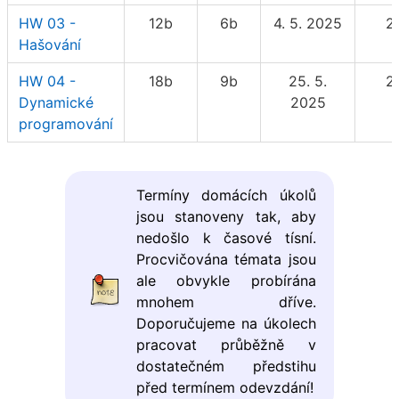
HW 03 -
12b
6b
4. 5. 2025
2
Hašování
HW 04 -
18b
9b
25. 5.
2
Dynamické
2025
programování
Termíny domácích úkolů
jsou stanoveny tak, aby
nedošlo k časové tísní.
Procvičována témata jsou
ale obvykle probírána
mnohem dříve.
Doporučujeme na úkolech
pracovat průběžně v
dostatečném předstihu
před termínem odevzdání!