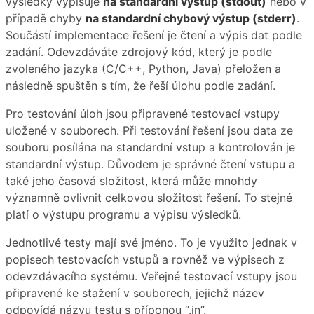
výsledky vypisuje
na standardní výstup (stdout)
nebo v
případě chyby
na standardní chybový výstup (stderr)
.
Součástí implementace řešení je čtení a výpis dat podle
zadání. Odevzdáváte zdrojový kód, který je podle
zvoleného jazyka (C/C++, Python, Java) přeložen a
následně spuštěn s tím, že řeší úlohu podle zadání.
Pro testování úloh jsou připravené testovací vstupy
uložené v souborech. Při testování řešení jsou data ze
souboru posílána na standardní vstup a kontrolován je
standardní výstup. Důvodem je správné čtení vstupu a
také jeho časová složitost, která může mnohdy
významně ovlivnit celkovou složitost řešení. To stejné
platí o výstupu programu a výpisu výsledků.
Jednotlivé testy mají své jméno. To je využito jednak v
popisech testovacích vstupů a rovněž ve výpisech z
odevzdávacího systému. Veřejné testovací vstupy jsou
připravené ke stažení v souborech, jejichž název
odpovídá názvu testu s příponou “.in”.