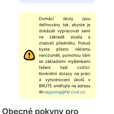
Domácí úkoly jsou
definovány tak, abyste je
dokázali vypracovat sami
na základě studia a
znalostí předmětu. Pokud
byste přesto něčemu
nerozuměli, pomohou Vám
se základními myšlenkami
řešení Vaši cvičící.
Konkrétní dotazy na práci
a vyhodnocení úkolů v
BRUTE směřujte na adresu
nagyoing@fel.cvut.cz
.
Obecné pokyny pro