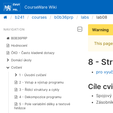
CourseWare Wiki
b241
courses
b0b36prp
labs
lab08
Warning
NAVIGATION
B0B36PRP
This page 
Hodnocení
ČKD - Často kladené dotazy
8 - St
Domácí úkoly
Cvičení
pro vyuč
1 - Úvodní cvičení
2 - Vstup a výstup programu
Cíle cv
3 - Řídicí struktury a cykly
Spojový
4 - Dekompozice programu
Zásobník
5 - Pole variabilní délky a textové
řetězce