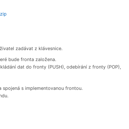
zip
živatel zadávat z klávesnice.
eré bude fronta založena.
kládání dat do fronty (PUSH), odebírání z fronty (POP),
a spojená s implementovanou frontou.
ndu.