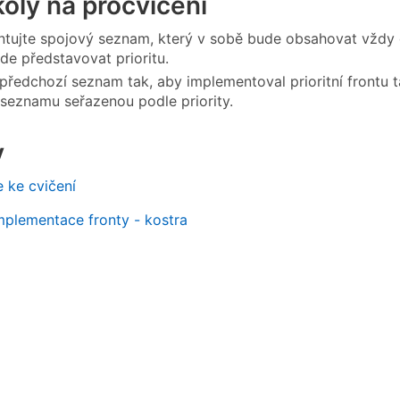
koly na procvičení
tujte spojový seznam, který v sobě bude obsahovat vždy dv
de představovat prioritu.
předchozí seznam tak, aby implementoval prioritní frontu 
 seznamu seřazenou podle priority.
y
 ke cvičení
plementace fronty - kostra