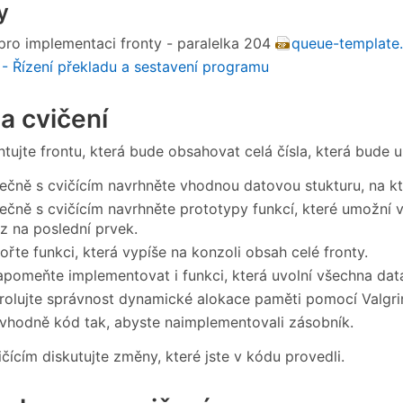
y
pro implementaci fronty - paralelka 204
queue-template.
 - Řízení překladu a sestavení programu
a cvičení
tujte frontu, která bude obsahovat celá čísla, která bude u
ečně s cvičícím navrhněte vhodnou datovou stukturu, na kt
ečně s cvičícím navrhněte prototypy funkcí, které umožní v
z na poslední prvek.
ořte funkci, která vypíše na konzoli obsah celé fronty.
pomeňte implementovat i funkci, která uvolní všechna dat
rolujte správnost dynamické alokace paměti pomocí Valgri
vhodně kód tak, abyste naimplementovali zásobník.
ičícím diskutujte změny, které jste v kódu provedli.