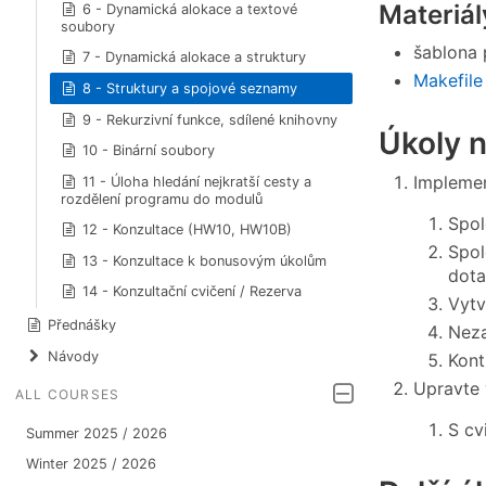
Materiál
6 - Dynamická alokace a textové
soubory
šablona 
7 - Dynamická alokace a struktury
Makefile
8 - Struktury a spojové seznamy
9 - Rekurzivní funkce, sdílené knihovny
Úkoly n
10 - Binární soubory
Implemen
11 - Úloha hledání nejkratší cesty a
rozdělení programu do modulů
Spol
12 - Konzultace (HW10, HW10B)
Spol
13 - Konzultace k bonusovým úkolům
dota
14 - Konzultační cvičení / Rezerva
Vytv
Přednášky
Neza
Návody
Kont
Upravte 
ALL COURSES
S cv
Summer 2025 / 2026
Winter 2025 / 2026