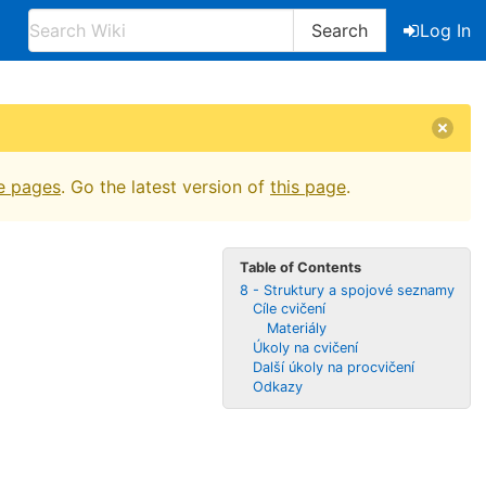
Search
Log In
e pages
. Go the latest version of
this page
.
Table of Contents
8 - Struktury a spojové seznamy
Cíle cvičení
Materiály
Úkoly na cvičení
Další úkoly na procvičení
Odkazy