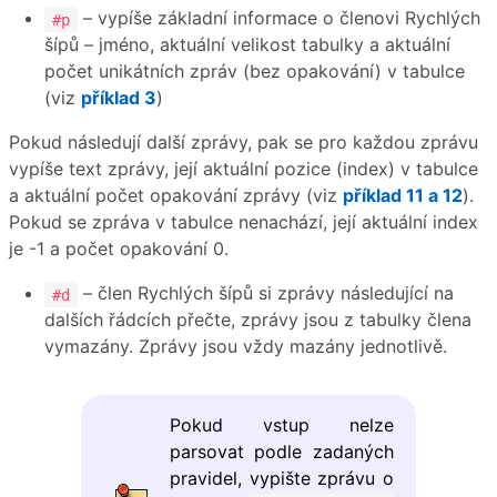
– vypíše základní informace o členovi Rychlých
#p
šípů – jméno, aktuální velikost tabulky a aktuální
počet unikátních zpráv (bez opakování) v tabulce
(viz
příklad 3
)
Pokud následují další zprávy, pak se pro každou zprávu
vypíše text zprávy, její aktuální pozice (index) v tabulce
a aktuální počet opakování zprávy (viz
příklad 11 a 12
).
Pokud se zpráva v tabulce nenachází, její aktuální index
je -1 a počet opakování 0.
– člen Rychlých šípů si zprávy následující na
#d
dalších řádcích přečte, zprávy jsou z tabulky člena
vymazány. Zprávy jsou vždy mazány jednotlivě.
Pokud vstup nelze
parsovat podle zadaných
pravidel, vypište zprávu o