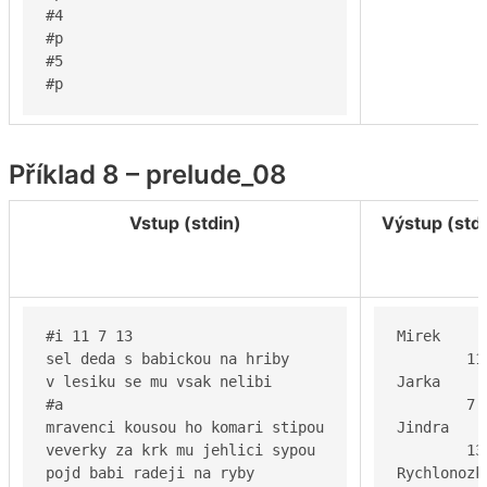
#4

#p

#5

#p
Příklad 8 – prelude_08
Vstup (stdin)
Výstup (std
#i 11 7 13

Mirek

sel deda s babickou na hriby

	11 3

v lesiku se mu vsak nelibi

Jarka

#a

	7 3

mravenci kousou ho komari stipou

Jindra

veverky za krk mu jehlici sypou

	13 3

pojd babi radeji na ryby

Rychlonozka