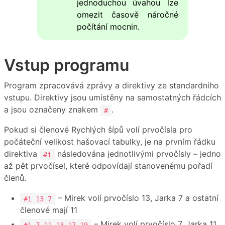
jednoduchou úvahou lze
omezit časově náročné
počítání mocnin.
Vstup programu
Program zpracovává zprávy a direktivy ze standardního
vstupu. Direktivy jsou umístěny na samostatných řádcích
a jsou označeny znakem
.
#
Pokud si členové Rychlých šípů volí prvočísla pro
počáteční velikost hašovací tabulky, je na prvním řádku
direktiva
následována jednotlivými prvočísly – jedno
#i
až pět prvočísel, které odpovídají stanovenému pořadí
členů.
– Mirek volí prvočíslo 13, Jarka 7 a ostatní
#i 13 7
členové mají 11
– Mirek volí prvočíslo 7, Jarka 11,
#i 7 11 13 17 19