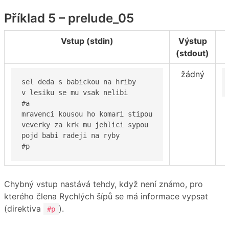
Příklad 5 – prelude_05
Vstup (stdin)
Výstup
(stdout)
žádný
sel deda s babickou na hriby

v lesiku se mu vsak nelibi

#a

mravenci kousou ho komari stipou

veverky za krk mu jehlici sypou

pojd babi radeji na ryby

#p
Chybný vstup nastává tehdy, když není známo, pro
kterého člena Rychlých šípů se má informace vypsat
(direktiva
).
#p