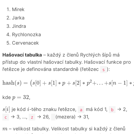
Mirek
Jarka
Jindra
Rychlonozka
Cervenacek
Hašovací tabulka
– každý z členů Rychlých šípů má
přístup do vlastní hašovací tabulky. Hašovací funkce pro
řetězce je definována standardně (řetězec
):
s
hash
(
s
)
=
(
s
[
0
]
+
s
[
1
]
∗
p
+
s
[
2
]
∗
p
2
+
.
.
.
+
s
[
n
−
1
]
∗
p
n
−
1
)
2
hash
(
)
=
[
0
]
+
[
1
]
∗
+
[
2
]
∗
+
.
.
.
+
[
−
1
]
∗
(
s
s
s
p
s
p
s
n
p
=
32
=
32
kde
,
p
s
[
i
]
i
[
]
je kód
-tého znaku řetězce,
má kód 1,
→ 2,
s
i
i
a
b
→ 3, …,
→ 26,
(mezera) → 31,
c
z
m
– velikost tabulky. Velikost tabulky si každý z členů
m