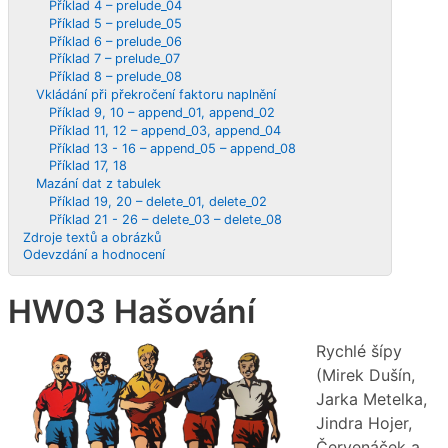
Příklad 4 – prelude_04
Příklad 5 – prelude_05
Příklad 6 – prelude_06
Příklad 7 – prelude_07
Příklad 8 – prelude_08
Vkládání při překročení faktoru naplnění
Příklad 9, 10 – append_01, append_02
Příklad 11, 12 – append_03, append_04
Příklad 13 - 16 – append_05 – append_08
Příklad 17, 18
Mazání dat z tabulek
Příklad 19, 20 – delete_01, delete_02
Příklad 21 - 26 – delete_03 – delete_08
Zdroje textů a obrázků
Odevzdání a hodnocení
HW03 Hašování
Rychlé šípy
(Mirek Dušín,
Jarka Metelka,
Jindra Hojer,
Červenáček a