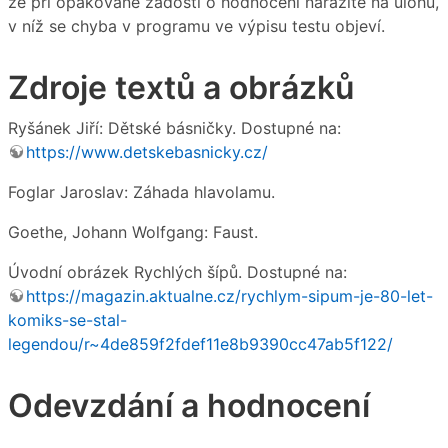
že při opakované žádosti o hodnocení narazíte na úlohu,
v níž se chyba v programu ve výpisu testu objeví.
Zdroje textů a obrázků
Ryšánek Jiří: Dětské básničky. Dostupné na:
https://www.detskebasnicky.cz/
Foglar Jaroslav: Záhada hlavolamu.
Goethe, Johann Wolfgang: Faust.
Úvodní obrázek Rychlých šípů. Dostupné na:
https://magazin.aktualne.cz/rychlym-sipum-je-80-let-
komiks-se-stal-
legendou/r~4de859f2fdef11e8b9390cc47ab5f122/
Odevzdání a hodnocení