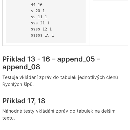
	44 16

	s 20 1

	ss 11 1

	sss 21 1

	ssss 12 1

	sssss 19 1
Příklad 13 - 16 – append_05 –
append_08
Testuje vkládání zpráv do tabulek jednotlivých členů
Rychlých šípů.
Příklad 17, 18
Náhodné testy vkládání zpráv do tabulek na delším
textu.