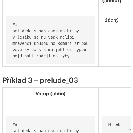
(stdout)
(
žádný
#a

sel deda s babickou na hriby

v lesiku se mu vsak nelibi

mravenci kousou ho komari stipou

veverky za krk mu jehlici sypou

pojd babi radeji na ryby
Příklad 3 – prelude_03
Vstup (stdin)
#a

Mirek

sel deda s babickou na hriby

	11 5
