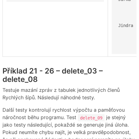
	52 19

	koza v plavkach 44 1

	koza roza v globusu 45 1

Jindra

	34 19

	koza v plavkach 9 1

Příklad 21 - 26 – delete_03 –
delete_08
Testuje mazání zpráv z tabulek jednotlivých členů
Rychlých šípů. Následují náhodné testy.
Další testy kontrolují rychlost výpočtu a paměťovou
náročnost běhu programu. Test
je stejný
delete_09
jako testy následující, pokaždé se generuje jiná úloha.
Pokud neumíte chybu najít, je velká pravděpodobnost,