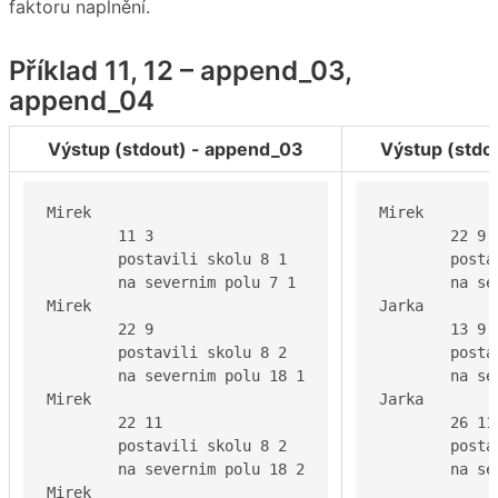
faktoru naplnění.
Příklad 11, 12 – append_03,
append_04
Výstup (stdout) - append_03
Výstup (stdo
Mirek

Mirek

	11 3

	22 9

	postavili skolu 8 1

	postavili skolu 8 1

	na severnim polu 7 1

	na severnim polu 18 1

Mirek

Jarka

	22 9

	13 9

	postavili skolu 8 2

	postavili skolu 12 2

	na severnim polu 18 1

	na severnim polu 7 1

Mirek

Jarka

	22 11

	26 11

	postavili skolu 8 2

	postavili skolu 12 2

	na severnim polu 18 2

	na s
Mirek
