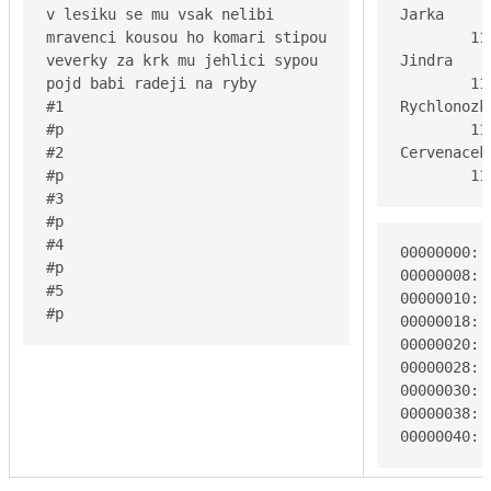
v lesiku se mu vsak nelibi

Jarka

mravenci kousou ho komari stipou

	11 5

veverky za krk mu jehlici sypou

Jindra

pojd babi radeji na ryby

	11 5

#1

Rychlonozka
#p

	11 5

#2

Cervenacek

#p

	1
#3

#p

#4

00000000: 
#p

00000008: 
#5

00000010: 
#p
00000018: 
00000020: 
00000028: 
00000030: 
00000038: 
00000040: 