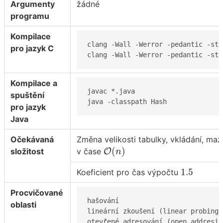
Argumenty
žádné
programu
Kompilace
clang -Wall -Werror -pedantic -std=
pro jazyk C
clang -Wall -Werror -pedantic -std
Kompilace a
javac *.java

spuštění
java -classpath Hash
pro jazyk
Java
Očekávaná
Změna velikosti tabulky, vkládání, maz
O
(
n
)
(
)
složitost
v čase
O
n
1.5
1.5
Koeficient pro čas výpočtu
Procvičované
hašování

oblasti
lineární zkoušení (linear probing)

otevřené adresování (open addresin