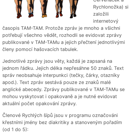
Rychlonožka) si
založili
internetový
časopis TAM-TAM. Protože zpráv je mnoho a všichni
potřebují všechno vědět, rozhodli se evidovat zprávy
publikované v TAM-TAMu a jejich přečtení jednotlivými
členy pomocí hašovacích tabulek.
Jednotlivé zprávy jsou věty, každá je zapsaná na
jednom řádku. Jejich délka nepřesáhne 50 znaků. Text
správ neobsahuje interpunkci (tečky, čárky, otazníky
apod.). Text zpráv sestává pouze ze znaků malé
anglické abecedy. Zprávy publikované v TAM-TAMu se
mohou vyskytovat i opakovaně a je nutné evidovat
aktuální počet opakování zprávy.
Členové Rychlých šípů jsou v programu označováni
křestními jmény bez diakritiky a stanoveným pořadím
(od 1 do 5):