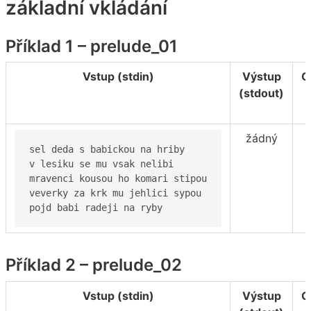
základní vkládání
Příklad 1 – prelude_01
Vstup (stdin)
Výstup
C
(stdout)
(
žádný
sel deda s babickou na hriby

v lesiku se mu vsak nelibi

mravenci kousou ho komari stipou

veverky za krk mu jehlici sypou

pojd babi radeji na ryby
Příklad 2 – prelude_02
Vstup (stdin)
Výstup
C