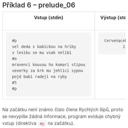
Příklad 6 – prelude_06
Vstup (stdin)
Výstup (std
#p

Cervenacek

sel deda s babickou na hriby

	1
v lesiku se mu vsak nelibi

#a

mravenci kousou ho komari stipou

veverky za krk mu jehlici sypou

pojd babi radeji na ryby

#5

#p
Na začátku není známo číslo člena Rychlých šípů, proto
se nevypíše žádná informace, program eviduje chybný
vstup (direktiva
na začátku).
#p