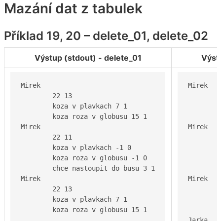
Mazání dat z tabulek
Příklad 19, 20 – delete_01, delete_02
Výstup (stdout) - delete_01
Výst
Mirek

Mirek

	22 13

	22 13

	koza v plavkach 7 1

	koza v plavkach 7 1

	koza roza v globusu 15 1

	koza roza v globusu 15 1

Mirek

Mirek

	22 11

	22 11

	koza v plavkach -1 0

	koza v plavkach -1 0

	koza roza v globusu -1 0

	koza roza v globusu -1 0

	chce nastoupit do busu 3 1

	chce nastoupit do busu 3 1

Mirek

Mirek

	22 13

	44 17

	koza v plavkach 7 1

	koza v plavkach -1 0

	koza roza v globusu 15 1
	koza roza v globusu -1 0

Jarka
