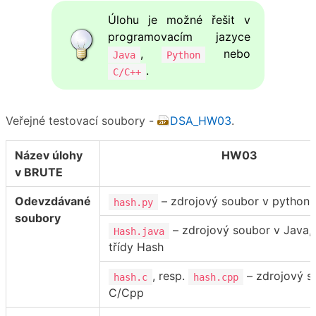
Úlohu je možné řešit v
programovacím jazyce
,
nebo
Java
Python
.
C/C++
Veřejné testovací soubory -
DSA_HW03
.
Název úlohy
HW03
v BRUTE
Odevzdávané
– zdrojový soubor v python
hash.py
soubory
– zdrojový soubor v Java,
Hash.java
třídy Hash
, resp.
– zdrojový s
hash.c
hash.cpp
C/Cpp