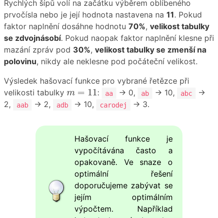
Rychlých šípů volí na začátku výběrem oblíbeného
prvočísla nebo je její hodnota nastavena na
11
. Pokud
faktor naplnění dosáhne hodnotu
70%
,
velikost tabulky
se zdvojnásobí
. Pokud naopak faktor naplnění klesne při
mazání zpráv pod
30%
,
velikost tabulky se zmenší na
polovinu
, nikdy ale neklesne pod počáteční velikost.
Výsledek hašovací funkce pro vybrané řetězce při
m
=
11
=
11
velikosti tabulky
:
→ 0,
→ 10,
→
m
aa
ab
abc
2,
→ 2,
→ 10,
→ 3.
aab
adb
carodej
Hašovací funkce je
vypočítávána často a
opakovaně. Ve snaze o
optimální řešení
doporučujeme zabývat se
jejím optimálním
výpočtem. Například