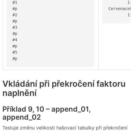
#1

	11 3

#p

Cervenacek

#2

	1
#p

#3

#p

#4

#p

#5

#p
Vkládání při překročení faktoru
naplnění
Příklad 9, 10 – append_01,
append_02
Testuje změnu velikosti hašovací tabulky při překročení