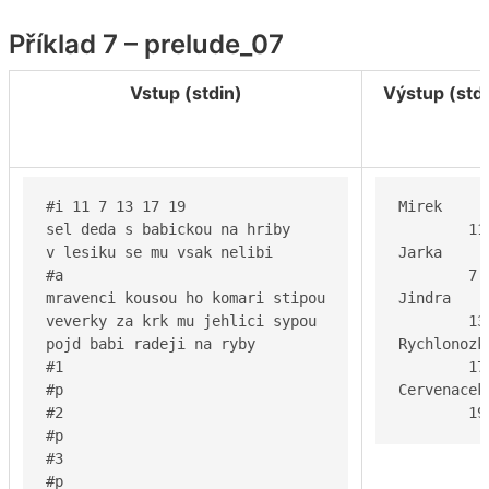
Příklad 7 – prelude_07
Vstup (stdin)
Výstup (std
#i 11 7 13 17 19

Mirek

sel deda s babickou na hriby

	11 3

v lesiku se mu vsak nelibi

Jarka

#a

	7 3

mravenci kousou ho komari stipou

Jindra

veverky za krk mu jehlici sypou

	13 3

pojd babi radeji na ryby

Rychlonozka
#1

	17 3

#p

Cervenacek

#2

	1
#p

#3

#p
