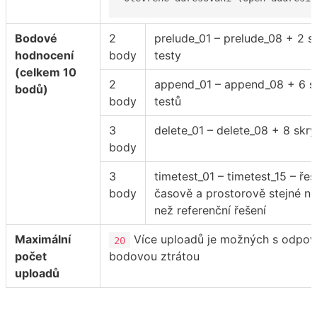
Bodové
2
prelude_01 – prelude_08 + 2 s
hodnocení
body
testy
(celkem 10
2
append_01 – append_08 + 6 s
bodů)
body
testů
3
delete_01 – delete_08 + 8 skry
body
3
timetest_01 – timetest_15 – řeš
body
časově a prostorově stejné ne
než referenční řešení
Maximální
Více uploadů je možných s odpoví
20
počet
bodovou ztrátou
uploadů