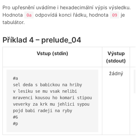
Pro upřesnění uvádíme i hexadecimální výpis výsledku.
Hodnota
odpovídá konci řádku, hodnota
je
0a
09
tabulátor.
Příklad 4 – prelude_04
Vstup (stdin)
Výstup
(stdout)
žádný
#a

sel deda s babickou na hriby

v lesiku se mu vsak nelibi

mravenci kousou ho komari stipou

veverky za krk mu jehlici sypou

pojd babi radeji na ryby

#6

#p