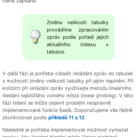
člena zapsaná.
Změnu velikosti tabulky
provádíme zpracováním
zpráv podle pořadí jejich
aktuálního indexu v
tabulce.
V další fázi je potřeba odladit vkládání zpráv do tabulek
s možností změny velikosti tabulky při jejím naplnění. Při
kolizích při vkládání zpráv využívejte metodu lineárního
hledání nejbližšího volného místa (linear probing). V této
fázi řešení se může objevit problém nesprávně
hash
hash
implementované funkce
. Doporučujeme vše řádně
zkontrolovat podle
příkladů 11 a 12
.
Následně je potřeba implementovat možnost vymazat
zprávy. Aby lineární hledání místa (linear probing)