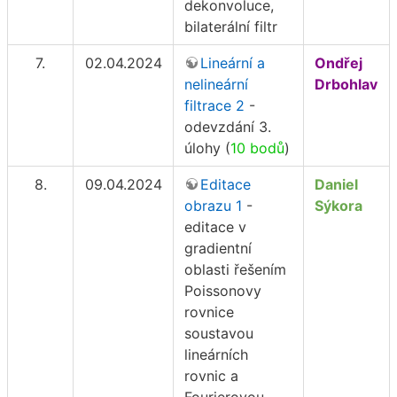
dekonvoluce,
bilaterální filtr
7.
02.04.2024
Lineární a
Ondřej
nelineární
Drbohlav
filtrace 2
-
odevzdání 3.
úlohy (
10 bodů
)
8.
09.04.2024
Editace
Daniel
obrazu 1
-
Sýkora
editace v
gradientní
oblasti řešením
Poissonovy
rovnice
soustavou
lineárních
rovnic a
Fourierovou