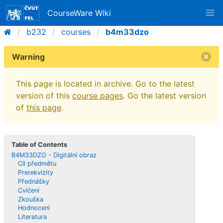
CourseWare Wiki
b232
courses
b4m33dzo
Warning
This page is located in archive. Go to the latest
version of this
course pages
. Go the latest version
of
this page
.
Table of Contents
B4M33DZO - Digitální obraz
Cíl předmětu
Prerekvizity
Přednášky
Cvičení
Zkouška
Hodnocení
Literatura