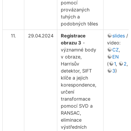
pomocí
provázaných
tuhých a
podobných těles
11.
29.04.2024
Registrace
slides
/
obrazu 3
-
video:
významné body
CZ
,
v obraze,
EN
Harrisův
(
1
,
2
,
detektor, SIFT
3
)
klíče a jejich
korespondence,
určení
transformace
pomocí SVD a
RANSAC,
eliminace
výstředních