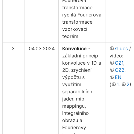
Fourierova
transformace,
rychlá Fourierova
transformace,
vzorkovací
teorém
3.
04.03.2024
Konvoluce
-
slides
/
základní princip
video:
konvoluce v 1D a
CZ1
,
2D, zrychlení
CZ2
,
výpočtu s
EN
využitím
(
1
,
2
)
separabilních
jader, mip-
mappingu,
integrálního
obrazu a
Fourierovy