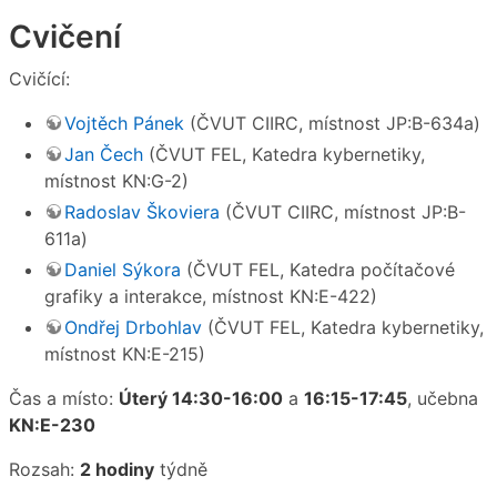
Cvičení
Cvičící:
Vojtěch Pánek
(ČVUT CIIRC, místnost JP:B-634a)
Jan Čech
(ČVUT FEL, Katedra kybernetiky,
místnost KN:G-2)
Radoslav Škoviera
(ČVUT CIIRC, místnost JP:B-
611a)
Daniel Sýkora
(ČVUT FEL, Katedra počítačové
grafiky a interakce, místnost KN:E-422)
Ondřej Drbohlav
(ČVUT FEL, Katedra kybernetiky,
místnost KN:E-215)
Čas a místo:
Úterý 14:30-16:00
a
16:15-17:45
, učebna
KN:E-230
Rozsah:
2 hodiny
týdně