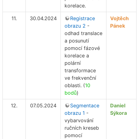
korelace.
11.
30.04.2024
Registrace
Vojtěch
obrazu 2
-
Pánek
odhad translace
a posunutí
pomocí fázové
korelace a
polární
transformace
ve frekvenční
oblasti. (
10
bodů
)
12.
07.05.2024
Segmentace
Daniel
obrazu 1
-
Sýkora
vybarvování
ručních kreseb
pomocí