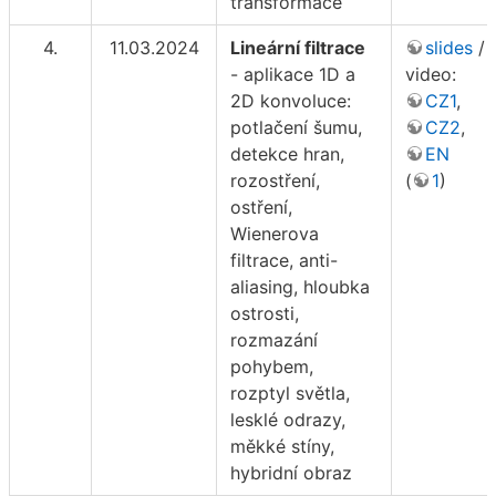
transformace
4.
11.03.2024
Lineární filtrace
slides
/
- aplikace 1D a
video:
2D konvoluce:
CZ1
,
potlačení šumu,
CZ2
,
detekce hran,
EN
rozostření,
(
1
)
ostření,
Wienerova
filtrace, anti-
aliasing, hloubka
ostrosti,
rozmazání
pohybem,
rozptyl světla,
lesklé odrazy,
měkké stíny,
hybridní obraz