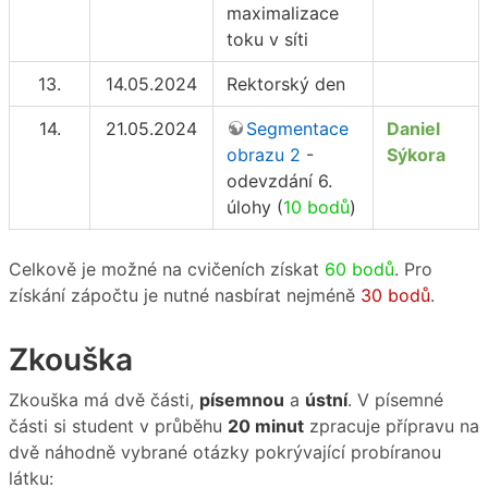
maximalizace
toku v síti
13.
14.05.2024
Rektorský den
14.
21.05.2024
Segmentace
Daniel
obrazu 2
-
Sýkora
odevzdání 6.
úlohy (
10 bodů
)
Celkově je možné na cvičeních získat
60 bodů
. Pro
získání zápočtu je nutné nasbírat nejméně
30 bodů
.
Zkouška
Zkouška má dvě části,
písemnou
a
ústní
. V písemné
části si student v průběhu
20 minut
zpracuje přípravu na
dvě náhodně vybrané otázky pokrývající probíranou
látku: