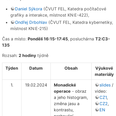
Daniel Sýkora
(ČVUT FEL, Katedra počítačové
grafiky a interakce, místnost KN:E-422),
Ondřej Drbohlav
(ČVUT FEL, Katedra kybernetiky,
místnost KN:E-215)
Čas a místo:
Pondělí 16:15-17:45
, posluchárna
T2:C3-
135
Rozsah:
2 hodiny
týdně
Týden
Datum
Obsah
Výukové
materiály
1.
19.02.2024
Monadické
slides
/
operace
- obraz
video:
a jeho histogram,
CZ1
,
změna jasu a
CZ2
,
kontrastu,
EN
prahování,