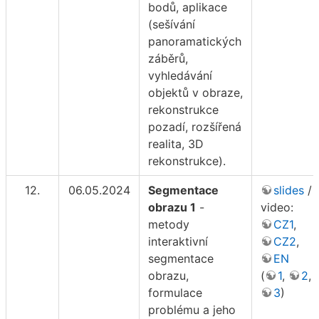
bodů, aplikace
(sešívání
panoramatických
záběrů,
vyhledávání
objektů v obraze,
rekonstrukce
pozadí, rozšířená
realita, 3D
rekonstrukce).
12.
06.05.2024
Segmentace
slides
/
obrazu 1
-
video:
metody
CZ1
,
interaktivní
CZ2
,
segmentace
EN
obrazu,
(
1
,
2
,
formulace
3
)
problému a jeho