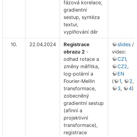
fázová korelace,
gradientní
sestup, syntéza
textur,
vyplňování děr
10.
22.04.2024
Registrace
slides
/
obrazu 2
-
video:
odhad rotace a
CZ1
,
změny měřítka,
CZ2
,
log-polární a
EN
Fourier-Mellin
(
1
,
2
,
transformace,
3
,
4
)
zobecněný
gradientní sestup
(afinní a
projektivní
transformace),
registrace