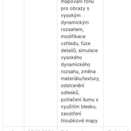
mapování tónů
pro obrazy s
vysokým
dynamickým
rozsahem,
modifikace
vzhledu, fúze
detailů, simulace
vysokého
dynamického
rozsahu, změna
materiálu/textury,
odstranění
odlesků,
potlačení šumu s
využitím blesku,
zaostření
hloubkové mapy