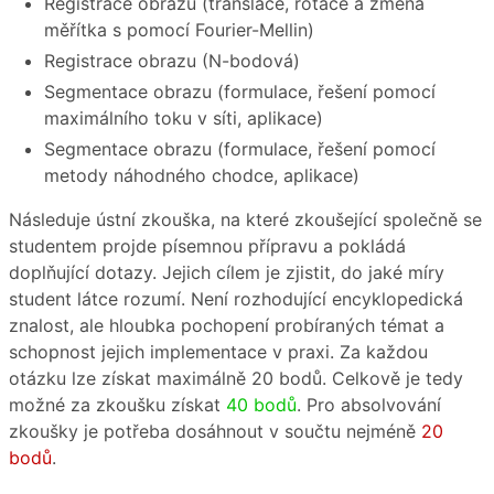
Registrace obrazu (translace, rotace a změna
měřítka s pomocí Fourier-Mellin)
Registrace obrazu (N-bodová)
Segmentace obrazu (formulace, řešení pomocí
maximálního toku v síti, aplikace)
Segmentace obrazu (formulace, řešení pomocí
metody náhodného chodce, aplikace)
Následuje ústní zkouška, na které zkoušející společně se
studentem projde písemnou přípravu a pokládá
doplňující dotazy. Jejich cílem je zjistit, do jaké míry
student látce rozumí. Není rozhodující encyklopedická
znalost, ale hloubka pochopení probíraných témat a
schopnost jejich implementace v praxi. Za každou
otázku lze získat maximálně 20 bodů. Celkově je tedy
možné za zkoušku získat
40 bodů
. Pro absolvování
zkoušky je potřeba dosáhnout v součtu nejméně
20
bodů
.