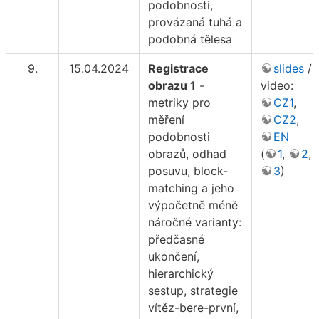
podobnosti,
provázaná tuhá a
podobná tělesa
9.
15.04.2024
Registrace
slides
/
obrazu 1
-
video:
metriky pro
CZ1
,
měření
CZ2
,
podobnosti
EN
obrazů, odhad
(
1
,
2
,
posuvu, block-
3
)
matching a jeho
výpočetně méně
náročné varianty:
předčasné
ukončení,
hierarchický
sestup, strategie
vítěz-bere-první,