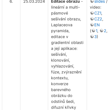
6.
25.03.2024
Editace obrazu
-
slides
/
lineární a multi-
video:
pásmové
CZ1
,
sešívání obrazu,
CZ2
,
Laplaceova
EN
pyramida,
(
1
,
2
,
editace v
3
)
gradientní oblasti
a její aplikace:
sešívání,
klonování,
vyhlazování,
fúze, zvýraznění
kontextu,
konverze
barevného
obrázku do
odstínů šedi,
difuzní křivky