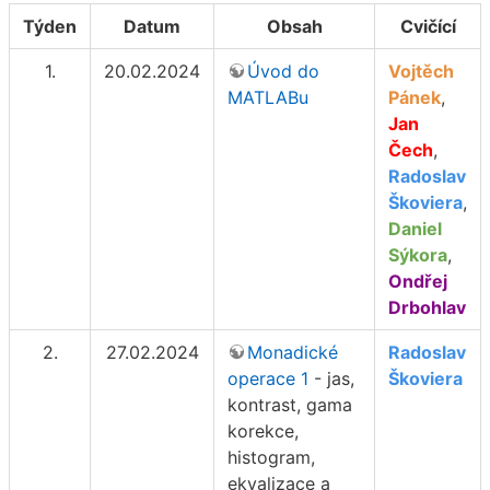
Týden
Datum
Obsah
Cvičící
1.
20.02.2024
Úvod do
Vojtěch
MATLABu
Pánek
,
Jan
Čech
,
Radoslav
Škoviera
,
Daniel
Sýkora
,
Ondřej
Drbohlav
2.
27.02.2024
Monadické
Radoslav
operace 1
- jas,
Škoviera
kontrast, gama
korekce,
histogram,
ekvalizace a