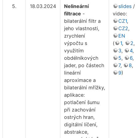
5.
18.03.2024
Nelineární
slides
/
filtrace
-
video:
bilaterální filtr a
CZ1
,
jeho vlastnosti,
CZ2
,
zrychlení
EN
výpočtu s
(
1
,
2
,
využitím
3
,
4
,
obdélníkových
5
,
6
,
jader, po částech
7
,
8
,
lineární
9
)
aproximace a
bilaterální mřížky,
aplikace:
potlačení šumu
při zachování
ostrých hran,
digitální líčení,
abstrakce,