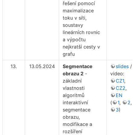
řešení pomocí
maximalizace
toku v síti,
soustavy
lineárních rovnic
a výpočtu
nejkratší cesty v
grafu
13.
13.05.2024
Segmentace
slides
/
obrazu 2
-
video:
základní
CZ1
,
vlastnosti
CZ2
,
algoritmů
EN
interaktivní
(
1
,
2
,
segmentace
3
)
obrazu,
modifikace a
rozšíření