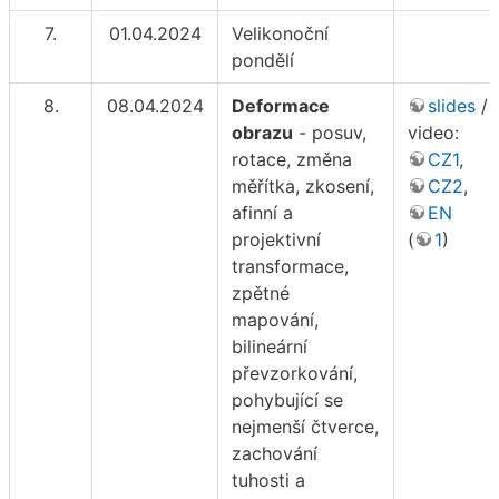
7.
01.04.2024
Velikonoční
pondělí
8.
08.04.2024
Deformace
slides
/
obrazu
- posuv,
video:
rotace, změna
CZ1
,
měřítka, zkosení,
CZ2
,
afinní a
EN
projektivní
(
1
)
transformace,
zpětné
mapování,
bilineární
převzorkování,
pohybující se
nejmenší čtverce,
zachování
tuhosti a