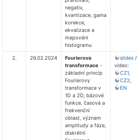
negativ,
kvantizace, gama
korekce,
ekvalizace a
mapování
histogramu
2.
26.02.2024
Fourierova
slides
/
transformace
-
video:
základní princip
CZ1
,
Fourierovy
CZ2
,
transformace v
EN
1D a 2D, bázové
funkce, časová a
frekvenční
oblast, význam
amplitudy a fáze,
diskrétní