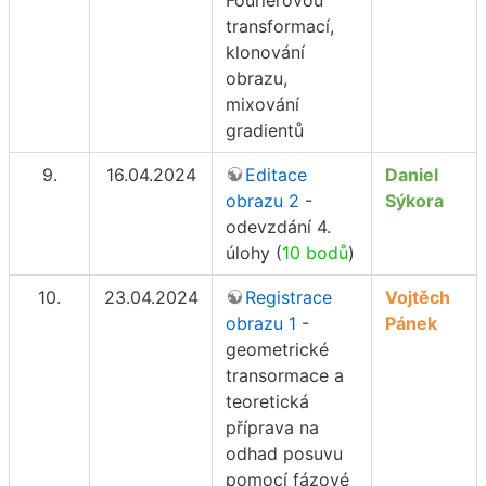
transformací,
klonování
obrazu,
mixování
gradientů
9.
16.04.2024
Editace
Daniel
obrazu 2
-
Sýkora
odevzdání 4.
úlohy (
10 bodů
)
10.
23.04.2024
Registrace
Vojtěch
obrazu 1
-
Pánek
geometrické
transormace a
teoretická
příprava na
odhad posuvu
pomocí fázové