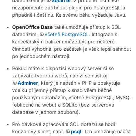
databázemi je
Squirrel
. V průběhu instalace
nezapomeňte zatrhnout plugin pro PostgreSQL a
případně i češtinu. Ke svému běhu vyžaduje Javu.
OpenOffice Base
také umožňuje přístup k SQL
databázím,
včetně PostgreSQL
. Integrace s
kancelářským balíkem může být pro některé
činnosti výhodná, pro začátek je však lepší sáhnout
po jednoduchém nástroji.
Pokud máte k dispozici webový server či se
zabýváte tvorbou webů, nabízí se nástroj
Adminer
, který je napsán v PHP a poskytuje
vcelku příjemný přístup k snad všem běžně
používaným databázím, včetně PostgreSQL, MySQL
(oblíbené na webu) a SQLite (bez-serverová
databáze v jednom souboru).
Pro dávkové zpracování SQL dotazů se hodí
konzolový klient, např.
psql
. Ten umožňuje načíst