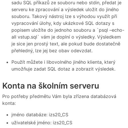
sadu SQL příkazů ze souboru nebo stdin, předat je
serveru ke zpracování a výsledek uložit do jiného
souboru. Takový nástroj lze s výhodou využít při
vypracování úlohy, kdy ukázkové SQL dotazy s
popisem uložíte do jednoho souboru a `psql –echo-
all vstup.sql` vám je doplní o výsledky. Výsledkem
je sice jen prostý text, ale pokud bude dostatečně
přehledný, lze jej bez obav odevzdat.
Použít můžete i libovolného jiného klienta, který
umožňuje zadat SQL dotaz a zobrazit výsledek.
Konta na školním serveru
Pro potřeby předmětu Vám byla zřízena databázová
konta:
jméno databáze: izs20_CS
uživatelské jméno: izs20_CS