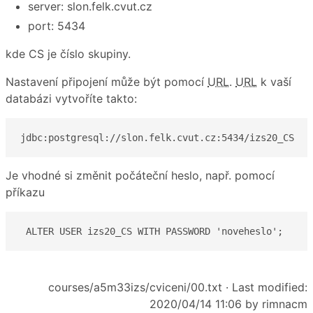
server: slon.felk.cvut.cz
port: 5434
kde CS je číslo skupiny.
Nastavení připojení může být pomocí
URL
.
URL
k vaší
databázi vytvoříte takto:
jdbc:postgresql://slon.felk.cvut.cz:5434/izs20_CS
Je vhodné si změnit počáteční heslo, např. pomocí
příkazu
 ALTER USER izs20_CS WITH PASSWORD 'noveheslo';
courses/a5m33izs/cviceni/00.txt
· Last modified:
2020/04/14 11:06 by
rimnacm