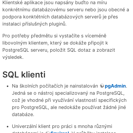
Klientské aplikace jsou napsány buďto na míru
konkrétnímu databázovému serveru nebo jsou obecné a
podpora konktétních databázových serverů je přes
instalaci příslušných pluginů.
Pro potřeby předmětu si vystačíte s víceméně
libovolným klientem, který se dokáže připojit k
PostgreSQL serveru, položit SQL dotaz a zobrazit
výsledek.
SQL klienti
Na školních počítačích je nainstalován
pgAdmin
.
Jedná se o nástroj specializovaný na PostgreSQL,
což je vhodné při využívání vlastností specifických
pro PostgreSQL, ale nedokáže používat žádné jiné
databáze.
Univerzální klient pro práci s mnoha různými