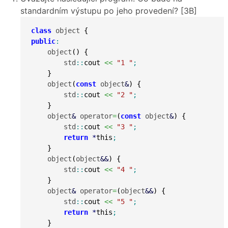
standardním výstupu po jeho provedení? [3B]
class
 object 
{
public
:
    object
(
)
{
        std
::
cout
<<
"1 "
;
}
    object
(
const
 object
&
)
{
        std
::
cout
<<
"2 "
;
}
    object
&
 operator
=
(
const
 object
&
)
{
        std
::
cout
<<
"3 "
;
return
*
this
;
}
    object
(
object
&&
)
{
        std
::
cout
<<
"4 "
;
}
    object
&
 operator
=
(
object
&&
)
{
        std
::
cout
<<
"5 "
;
return
*
this
;
}