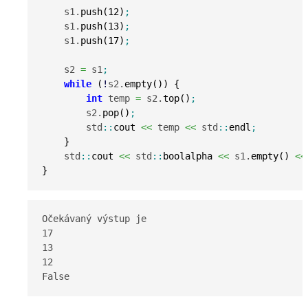
    s1.
push
(
12
)
;
    s1.
push
(
13
)
;
    s1.
push
(
17
)
;
    s2 
=
 s1
;
while
(
!
s2.
empty
(
)
)
{
int
 temp 
=
 s2.
top
(
)
;
        s2.
pop
(
)
;
        std
::
cout
<<
 temp 
<<
 std
::
endl
;
}
    std
::
cout
<<
 std
::
boolalpha
<<
 s1.
empty
(
)
<<
}
Očekávaný výstup je 

17

13

12

False