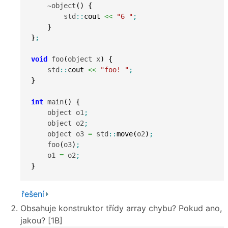
    ~object
(
)
{
        std
::
cout
<<
"6 "
;
}
}
;
void
 foo
(
object x
)
{
    std
::
cout
<<
"foo! "
;
}
int
 main
(
)
{
    object o1
;
    object o2
;
    object o3 
=
 std
::
move
(
o2
)
;
    foo
(
o3
)
;
    o1 
=
 o2
;
}
řešení
Obsahuje konstruktor třídy array chybu? Pokud ano,
jakou? [1B]