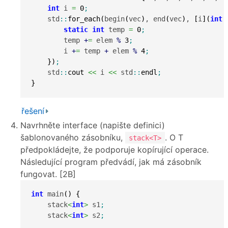
int
 i 
=
0
;
    std
::
for_each
(
begin
(
vec
)
, end
(
vec
)
, 
[
i
]
(
int
 
static
int
 temp 
=
0
;
        temp 
+
=
 elem 
%
3
;
        i 
+
=
 temp 
+
 elem 
%
4
;
}
)
;
    std
::
cout
<<
 i 
<<
 std
::
endl
;
}
řešení
Navrhněte interface (napište definici)
šablonovaného zásobníku,
. O T
stack<T>
předpokládejte, že podporuje kopírující operace.
Následující program předvádí, jak má zásobník
fungovat. [2B]
int
 main
(
)
{
    stack
<
int
>
 s1
;
    stack
<
int
>
 s2
;