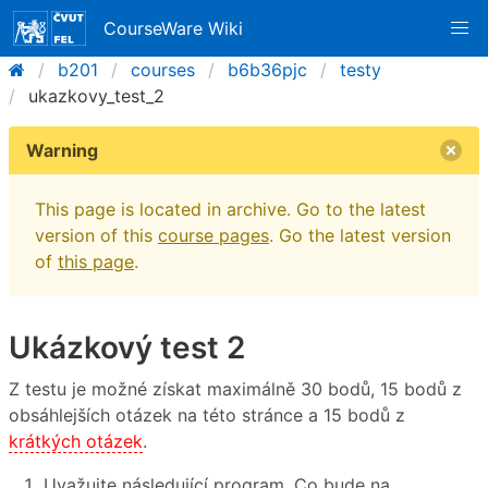
CourseWare Wiki
b201
courses
b6b36pjc
testy
ukazkovy_test_2
Warning
This page is located in archive. Go to the latest
version of this
course pages
. Go the latest version
of
this page
.
Ukázkový test 2
Z testu je možné získat maximálně 30 bodů, 15 bodů z
obsáhlejších otázek na této stránce a 15 bodů z
krátkých otázek
.
Uvažujte následující program. Co bude na