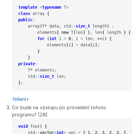
template
<
typename
 T
>
class
 array 
{
public
:
    array
(
T
*
 data, std
::
size_t
 length
)
:
        elements
{
new
 T
[
len
]
}
, len
{
 length 
}
{
for
(
int
 i 
=
0
;
 i 
<
 len
;
++
i
)
{
            elements
[
i
]
=
 data
[
i
]
;
}
}
private
:
    T
*
 elements
;
    std
::
size_t
 len
;
}
;
řešení
Co bude na výstupu po provedení tohoto
programu? [2B]
void
 foo
(
)
{
    std
::
vector
<
int
>
 vec 
=
{
1
, 
2
, 
3
, 
2
, 
3
, 
7
, 
7