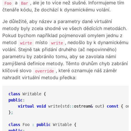
a
, ale je to více než slušné. Informujeme tím
Foo
Bar
čtenáře kódu, že dochází k dynamickému volání.
Je důležité, aby název a parametry dané virtuální
metody byly zcela shodné ve všech dědících metodách.
Pokud bychom například pojmenovali omylem jednu z
metod
místo
, nedošlo by k dynamickému
wirte
write
volání. Stejně tak přidání druhého (ač nepovinného)
parametru by zabránilo tomu, aby se zavolala námi
zamýšlená definice metody. Těmto druhům chyb zabrání
klíčové slovo
, které oznamuje náš záměr
override
nahradit virtuální metodu předka:
class
 Writable 
{
public
:
virtual
void
 write
(
std
::
ostream
&
 out
)
const
{
 ou
}
;
class
 Foo 
:
public
 Writable 
{
public
: