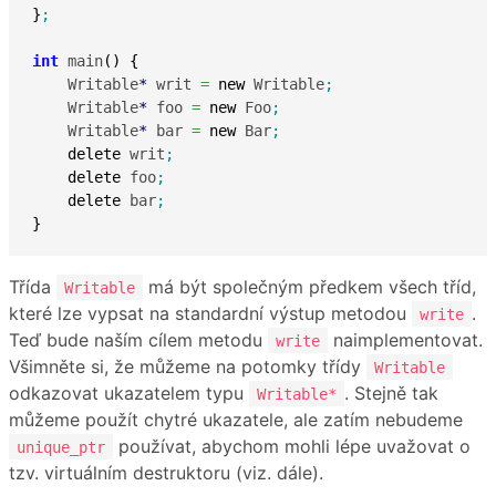
}
;
int
 main
(
)
{
    Writable
*
 writ 
=
new
 Writable
;
    Writable
*
 foo 
=
new
 Foo
;
    Writable
*
 bar 
=
new
 Bar
;
delete
 writ
;
delete
 foo
;
delete
 bar
;
}
Třída
má být společným předkem všech tříd,
Writable
které lze vypsat na standardní výstup metodou
.
write
Teď bude naším cílem metodu
naimplementovat.
write
Všimněte si, že můžeme na potomky třídy
Writable
odkazovat ukazatelem typu
. Stejně tak
Writable*
můžeme použít chytré ukazatele, ale zatím nebudeme
používat, abychom mohli lépe uvažovat o
unique_ptr
tzv. virtuálním destruktoru (viz. dále).