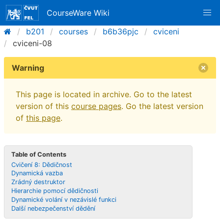
CourseWare Wiki
b201
courses
b6b36pjc
cviceni
cviceni-08
Warning
This page is located in archive. Go to the latest
version of this
course pages
. Go the latest version
of
this page
.
Table of Contents
Cvičení 8: Dědičnost
Dynamická vazba
Zrádný destruktor
Hierarchie pomocí dědičnosti
Dynamické volání v nezávislé funkci
Další nebezpečenství dědění