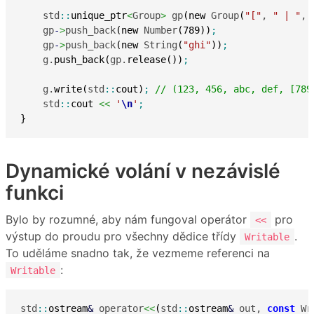
    std
::
unique_ptr
<
Group
>
 gp
(
new
 Group
(
"["
, 
" | "
, 
    gp
-
>
push_back
(
new
 Number
(
789
)
)
;
    gp
-
>
push_back
(
new
 String
(
"ghi"
)
)
;
    g.
push_back
(
gp.
release
(
)
)
;
    g.
write
(
std
::
cout
)
;
// (123, 456, abc, def, [789
    std
::
cout
<<
'
\n
'
;
}
Dynamické volání v nezávislé
funkci
Bylo by rozumné, aby nám fungoval operátor
pro
<<
výstup do proudu pro všechny dědice třídy
.
Writable
To uděláme snadno tak, že vezmeme referenci na
:
Writable
std
::
ostream
&
 operator
<<
(
std
::
ostream
&
 out, 
const
 Wr