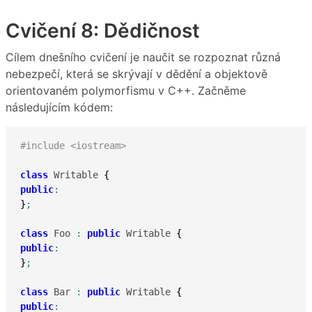
Cvičení 8: Dědičnost
Cílem dnešního cvičení je naučit se rozpoznat různá
nebezpečí, která se skrývají v dědění a objektově
orientovaném polymorfismu v C++. Začněme
následujícím kódem:
#include <iostream>
class
 Writable 
{
public
:
}
;
class
 Foo 
:
public
 Writable 
{
public
:
}
;
class
 Bar 
:
public
 Writable 
{
public
: