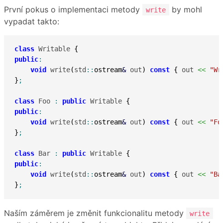
První pokus o implementaci metody
by mohl
write
vypadat takto:
class
 Writable 
{
public
:
void
 write
(
std
::
ostream
&
 out
)
const
{
 out 
<<
"Wr
}
;
class
 Foo 
:
public
 Writable 
{
public
:
void
 write
(
std
::
ostream
&
 out
)
const
{
 out 
<<
"Fo
}
;
class
 Bar 
:
public
 Writable 
{
public
:
void
 write
(
std
::
ostream
&
 out
)
const
{
 out 
<<
"Ba
}
;
Naším záměrem je změnit funkcionalitu metody
write