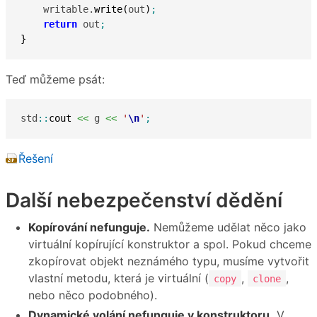
    writable.
write
(
out
)
;
return
 out
;
}
Teď můžeme psát:
std
::
cout
<<
 g 
<<
'
\n
'
;
Řešení
Další nebezpečenství dědění
Kopírování nefunguje.
Nemůžeme udělat něco jako
virtuální kopírující konstruktor a spol. Pokud chceme
zkopírovat objekt neznámého typu, musíme vytvořit
vlastní metodu, která je virtuální (
,
,
copy
clone
nebo něco podobného).
Dynamické volání nefunguje v konstruktoru.
V