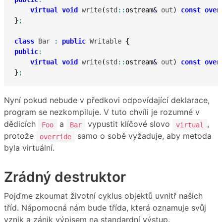
virtual
void
 write
(
std
::
ostream
&
 out
)
const
over
}
;
class
 Bar 
:
public
 Writable 
{
public
:
virtual
void
 write
(
std
::
ostream
&
 out
)
const
over
}
;
Nyní pokud nebude v předkovi odpovídající deklarace,
program se nezkompiluje. V tuto chvíli je rozumné v
dědicích
a
vypustit klíčové slovo
,
Foo
Bar
virtual
protože
samo o sobě vyžaduje, aby metoda
override
byla virtuální.
Zrádný destruktor
Pojďme zkoumat životní cyklus objektů uvnitř našich
tříd. Nápomocná nám bude třída, která oznamuje svůj
vznik a zánik výpisem na standardní výstup.