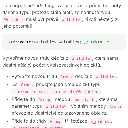
Co naopak
nebude
fungovat je uložit si přímo hodnoty
daného typu, protože stále platí, že hodnota typu
musí být právě
, nikoli některý z
Writable
Writable
jeho potomků.
std
::
vector
<
Writable
>
 writables
;
// takto ne
Vytvořme novou třídu dědící z
, která sama
Writable
vlastní nějaký počet vypisovatelných objektů.
Vytvořte novou třídu
dědící z
.
Group
Writable
Do
přidejte jako data objekt typu
Group
.
std::vector<std::unique_ptr<Writable»
Přidejte do
metodu
, která má
Group
push_back
parametr typu
. Voláním metody
Writable*
Group
převezme vlastnictví odkazovaného objektu.
Přidejte do třídy
tři řetězce
,
Group
m_prefix
,
.