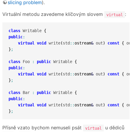
slicing problem
).
Virtuální metodu zavedeme klíčovým slovem
:
virtual
class
 Writable 
{
public
:
virtual
void
 write
(
std
::
ostream
&
 out
)
const
{
 ou
}
;
class
 Foo 
:
public
 Writable 
{
public
:
virtual
void
 write
(
std
::
ostream
&
 out
)
const
{
 ou
}
;
class
 Bar 
:
public
 Writable 
{
public
:
virtual
void
 write
(
std
::
ostream
&
 out
)
const
{
 ou
}
;
Přísně vzato bychom nemuseli psát
u dědiců
virtual