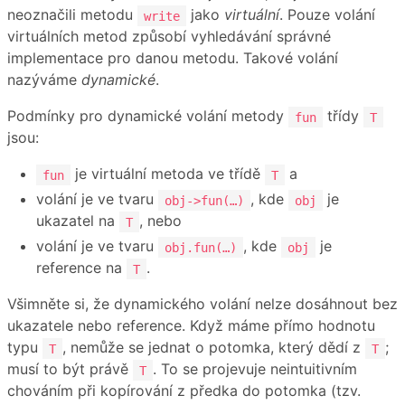
neoznačili metodu
jako
virtuální
. Pouze volání
write
virtuálních metod způsobí vyhledávání správné
implementace pro danou metodu. Takové volání
nazýváme
dynamické
.
Podmínky pro dynamické volání metody
třídy
fun
T
jsou:
je virtuální metoda ve třídě
a
fun
T
volání je ve tvaru
, kde
je
obj->fun(…)
obj
ukazatel na
, nebo
T
volání je ve tvaru
, kde
je
obj.fun(…)
obj
reference na
.
T
Všimněte si, že dynamického volání nelze dosáhnout bez
ukazatele nebo reference. Když máme přímo hodnotu
typu
, nemůže se jednat o potomka, který dědí z
;
T
T
musí to být právě
. To se projevuje neintuitivním
T
chováním při kopírování z předka do potomka (tzv.