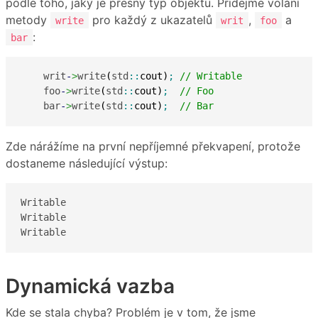
podle toho, jaký je přesný typ objektu. Přidejme volání
metody
pro každý z ukazatelů
,
a
write
writ
foo
:
bar
    writ
-
>
write
(
std
::
cout
)
;
// Writable
    foo
-
>
write
(
std
::
cout
)
;
// Foo
    bar
-
>
write
(
std
::
cout
)
;
// Bar
Zde nárážíme na první nepříjemné překvapení, protože
dostaneme následující výstup:
Writable

Writable

Writable
Dynamická vazba
Kde se stala chyba? Problém je v tom, že jsme