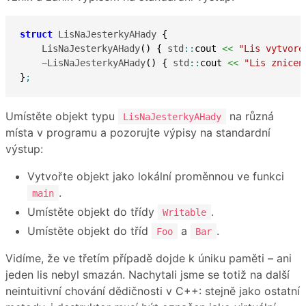
struct
 LisNaJesterkyAHady 
{
    LisNaJesterkyAHady
(
)
{
 std
::
cout
<<
"Lis vytvore
    ~LisNaJesterkyAHady
(
)
{
 std
::
cout
<<
"Lis znicen
}
;
Umístěte objekt typu
na různá
LisNaJesterkyAHady
místa v programu a pozorujte výpisy na standardní
výstup:
Vytvořte objekt jako lokální proměnnou ve funkci
.
main
Umístěte objekt do třídy
.
Writable
Umístěte objekt do tříd
a
.
Foo
Bar
Vidíme, že ve třetím případě dojde k úniku paměti – ani
jeden lis nebyl smazán. Nachytali jsme se totiž na další
neintuitivní chování dědičnosti v C++: stejně jako ostatní