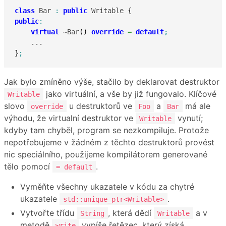
class
 Bar 
:
public
 Writable 
{
public
:
virtual
 ~Bar
(
)
override
=
default
;
}
;
Jak bylo zmíněno výše, stačilo by deklarovat destruktor
jako virtuální, a vše by již fungovalo. Klíčové
Writable
slovo
u destruktorů ve
a
má ale
override
Foo
Bar
výhodu, že virtualní destruktor ve
vynutí;
Writable
kdyby tam chyběl, program se nezkompiluje. Protože
nepotřebujeme v žádném z těchto destruktorů provést
nic speciálního, použijeme kompilátorem generované
tělo pomocí
.
= default
Vyměňte všechny ukazatele v kódu za chytré
ukazatele
.
std::unique_ptr<Writable>
Vytvořte třídu
, která dědí
a v
String
Writable
metodě
vypíše řetězec, který získá
write