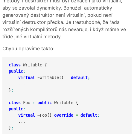
metody, i destruktor musí být označen jako virtuální,
aby se zavolal dynamicky. Bohužel, automaticky
generovaný destruktor není virtuální, pokud není
virtuální destruktor předka. Je trestuhodné, že řada
rozšířených kompilátorů nás nevaruje, i když máme ve
třídě jiné virtuální metody.
Chybu opravíme takto:
class
 Writable 
{
public
:
virtual
 ~Writable
(
)
=
default
;
}
;
class
 Foo 
:
public
 Writable 
{
public
:
virtual
 ~Foo
(
)
override
=
default
;
}
;