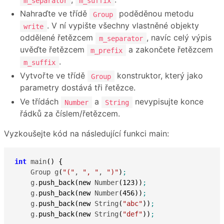
m_separator
m_suffix
Nahraďte ve třídě
poděděnou metodu
Group
. V ní vypište všechny vlastněné objekty
write
oddělené řetězcem
, navíc celý výpis
m_separator
uvěďte řetězcem
a zakončete řetězcem
m_prefix
.
m_suffix
Vytvořte ve třídě
konstruktor, který jako
Group
parametry dostává tři řetězce.
Ve třídách
a
nevypisujte konce
Number
String
řádků za číslem/řetězcem.
Vyzkoušejte kód na následující funkci main:
int
 main
(
)
{
    Group g
(
"("
, 
", "
, 
")"
)
;
    g.
push_back
(
new
 Number
(
123
)
)
;
    g.
push_back
(
new
 Number
(
456
)
)
;
    g.
push_back
(
new
 String
(
"abc"
)
)
;
    g.
push_back
(
new
 String
(
"def"
)
)
;