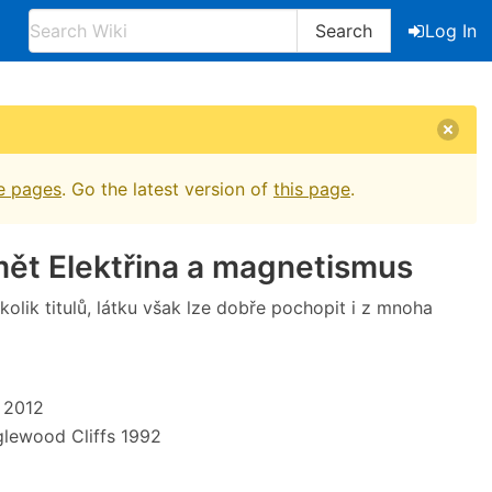
Search
Log In
e pages
. Go the latest version of
this page
.
mět Elektřina a magnetismus
olik titulů, látku však lze dobře pochopit i z mnoha
 2012
nglewood Cliffs 1992