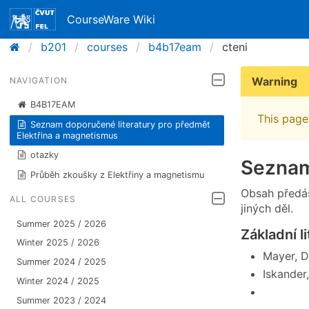
CourseWare Wiki
b201
courses
b4b17eam
cteni
Warning
NAVIGATION
B4B17EAM
This page 
Seznam doporučené literatury pro předmět
Elektřina a magnetismus
otazky
Seznam
Průběh zkoušky z Elektřiny a magnetismu
Obsah předáš
ALL COURSES
jiných děl.
Summer 2025 / 2026
Základní l
Winter 2025 / 2026
Mayer, D
Summer 2024 / 2025
Iskander
Winter 2024 / 2025
Summer 2023 / 2024