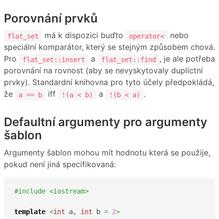
Porovnání prvků
má k dispozici buďto
nebo
flat_set
operator<
speciální komparátor, který se stejným způsobem chová.
Pro
a
, je ale potřeba
flat_set::insert
flat_set::find
porovnání na rovnost (aby se nevyskytovaly duplictní
prvky). Standardní knihovna pro tyto účely předpokládá,
že
iff
a
.
a == b
!(a < b)
!(b < a)
Defaultní argumenty pro argumenty
šablon
Argumenty šablon mohou mít hodnotu která se použije,
pokud není jiná specifikovaná:
#include <iostream>
template
<
int
 a, 
int
 b 
=
2
>