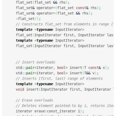
    flat_set
(
flat_set 
&&
 rhs
)
;
    flat_set
&
 operator
=
(
flat_set 
const
&
 rhs
)
;
    flat_set
&
 operator
=
(
flat_set 
&&
 rhs
)
;
    ~flat_set
(
)
;
// Constructs flat_set from elements in range [f
template
<
typename
 InputIterator
>
    flat_set
(
InputIterator first, InputIterator last
template
<
typename
 InputIterator
>
    flat_set
(
InputIterator first, InputIterator last
// Insert overloads
    std
::
pair
<
iterator, 
bool
>
 insert
(
T 
const
&
 v
)
;
    std
::
pair
<
iterator, 
bool
>
 insert
(
T
&&
 v
)
;
// Inserts [first, last) range of elements
template
<
typename
 InputIterator
>
void
 insert
(
InputIterator first, InputIterator l
// Erase overloads
// Deletes element pointed-to by i, returns iter
    iterator erase
(
const_iterator i
)
;