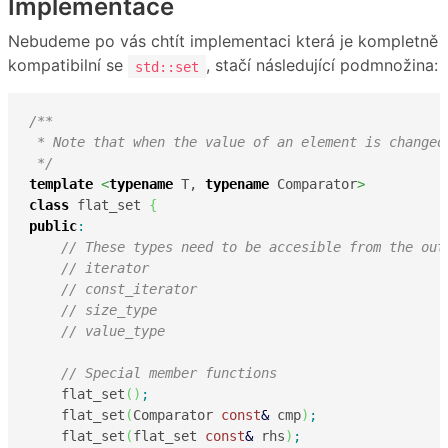
Implementace
Nebudeme po vás chtít implementaci která je kompletně
kompatibilní se
, stačí následující podmnožina:
std::set
/**

 * Note that when the value of an element is changed
 */
template
<
typename
 T, 
typename
 Comparator
>
class
 flat_set 
{
public
:
// These types need to be accesible from the out
// iterator
// const_iterator
// size_type
// value_type
// Special member functions
    flat_set
(
)
;
    flat_set
(
Comparator 
const
&
 cmp
)
;
    flat_set
(
flat_set 
const
&
 rhs
)
;