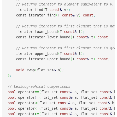
// Returns iterator to element equivalent to v, 
    iterator find
(
T 
const
&
 v
)
;
    const_iterator find
(
T 
const
&
 v
)
const
;
// Returns iterator to first element that is not
    iterator lower_bound
(
T 
const
&
 t
)
;
    const_iterator lower_bound
(
T 
const
&
 t
)
const
;
// Returns iterator to first element that is gre
    iterator upper_bound
(
T 
const
&
 t
)
;
    const_iterator upper_bound
(
T 
const
&
 t
)
const
;
void
 swap
(
flat_set
&
 o
)
;
}
;
// Lexicographical comparisons
bool
 operator
==
(
flat_set 
const
&
 a, flat_set 
const
&
 b
bool
 operator
!
=
(
flat_set 
const
&
 a, flat_set 
const
&
 b
bool
 operator
<
(
flat_set 
const
&
 a, flat_set 
const
&
 b
)
bool
 operator
<=
(
flat_set 
const
&
 a, flat_set 
const
&
 b
bool
 operator
>=
(
flat_set 
const
&
 a, flat_set 
const
&
 b