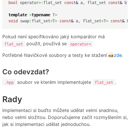
bool
 operator
>
(
flat_set 
const
&
 a, flat_set 
const
&
 b
)
template
<
typename
 T
>
void
 swap
(
flat_set
<
T
>
const
&
 a, flat_set
<
T
>
const
&
 b
Pokud není specifikováno jaký komparátor má
použít, používá se
flat_set
operator<
Potřebné hlavičkové soubory a testy ke stažení
zde
.
Co odevzdat?
soubor ve kterém implementujete
.
.hpp
flat_set
Rady
Implementaci si buďto můžete udělat velmi snadnou,
nebo velmi složitou. Doporučujeme začít rozmyšlením si,
jak si implementaci udělat jednoduchou.