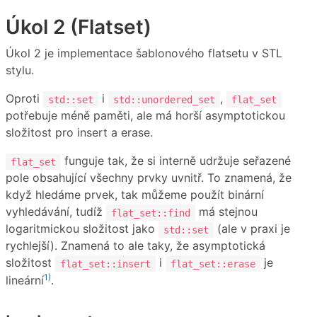
Úkol 2 (Flatset)
Úkol 2 je implementace šablonového flatsetu v STL
stylu.
Oproti
i
,
std::set
std::unordered_set
flat_set
potřebuje méně paměti, ale má horší asymptotickou
složitost pro insert a erase.
funguje tak, že si interně udržuje seřazené
flat_set
pole obsahující všechny prvky uvnitř. To znamená, že
když hledáme prvek, tak můžeme použít binární
vyhledávání, tudíž
má stejnou
flat_set::find
logaritmickou složitost jako
(ale v praxi je
std::set
rychlejší). Znamená to ale taky, že asymptotická
složitost
i
je
flat_set::insert
flat_set::erase
1)
lineární
.