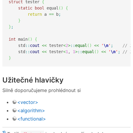
struct
 tester 
{
static
bool
 equal
(
)
{
return
 a 
==
 b
;
}
}
;
int
 main
(
)
{
    std
::
cout
<<
 tester
<
2
>
::
equal
(
)
<<
'
\n
'
;
// 1
    std
::
cout
<<
 tester
<
1
, 
1
>
::
equal
(
)
<<
'
\n
'
;
// 1
}
Užitečné hlavičky
Silně doporučujeme prohlédnout si
<vector>
<algorithm>
<functional>
1)