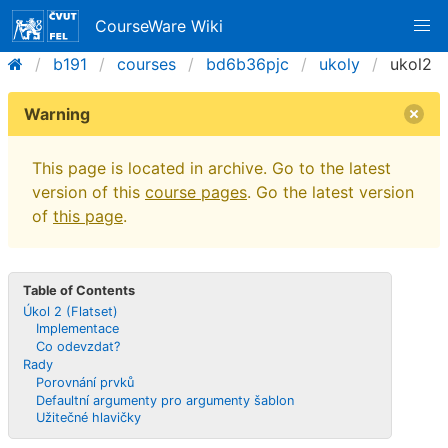
CourseWare Wiki
b191
courses
bd6b36pjc
ukoly
ukol2
Warning
This page is located in archive. Go to the latest
version of this
course pages
. Go the latest version
of
this page
.
Table of Contents
Úkol 2 (Flatset)
Implementace
Co odevzdat?
Rady
Porovnání prvků
Defaultní argumenty pro argumenty šablon
Užitečné hlavičky