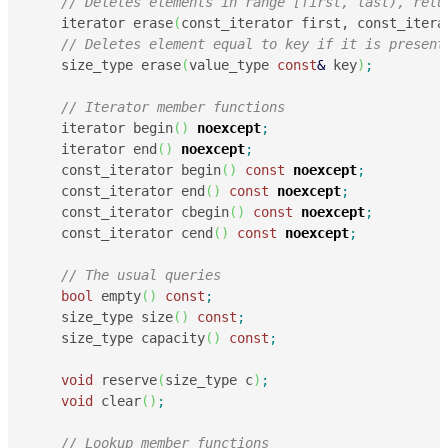
// Deletes elements in range [first, last), retu
    iterator erase
(
const_iterator first, const_itera
// Deletes element equal to key if it is present
    size_type erase
(
value_type 
const
&
 key
)
;
// Iterator member functions
    iterator begin
(
)
noexcept
;
    iterator end
(
)
noexcept
;
    const_iterator begin
(
)
const
noexcept
;
    const_iterator end
(
)
const
noexcept
;
    const_iterator cbegin
(
)
const
noexcept
;
    const_iterator cend
(
)
const
noexcept
;
// The usual queries
bool
 empty
(
)
const
;
    size_type size
(
)
const
;
    size_type capacity
(
)
const
;
void
 reserve
(
size_type c
)
;
void
 clear
(
)
;
// Lookup member functions