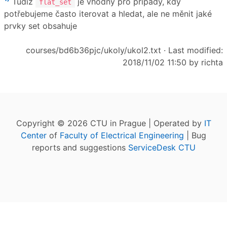
Tudíž
je vhodný pro případy, kdy
flat_set
potřebujeme často iterovat a hledat, ale ne měnit jaké
prvky set obsahuje
courses/bd6b36pjc/ukoly/ukol2.txt
· Last modified:
2018/11/02 11:50 by
richta
Copyright © 2026 CTU in Prague | Operated by
IT
Center
of
Faculty of Electrical Engineering
| Bug
reports and suggestions
ServiceDesk CTU