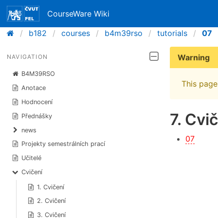
CourseWare Wiki
b182
courses
b4m39rso
tutorials
07
Warning
NAVIGATION
B4M39RSO
This page 
Anotace
Hodnocení
7. Cvi
Přednášky
news
07
Projekty semestrálních prací
Učitelé
Cvičení
1. Cvičení
2. Cvičení
3. Cvičení