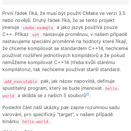
První řádek říká, že musí být použit CMake ve verzi 3.5
nebo novější. Druhý řádek říká, že se tento projekt
jmenuje
a jako jazyk používá pouze
cmake-example
C++. Příkaz
nastavuje proměnou, v našem případě
set
nastavujeme speciální proměnné na hodnoty které říkají,
že chceme kompilovat se standardem C++14, nechceme
používat rozšíření jednotlivých kompilátorů a že pokud
nemůžeme kompilovat C++14 (třeba kvůli starému
kompilátoru), tak nechceme používat starší standard.
pak, jak název napovídá, definuje
add_executable
spustitelný program, který se bude jmenovat
hello-
2)
a skládá se z našich 5 souborů
.
world
Poslední část naší ukázky pak zapne rozumnou sadu
varování, pro specifický “target”, v našem případě
binárku
.
hello-world