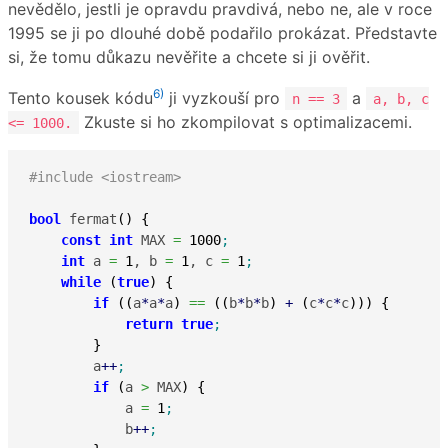
nevědělo, jestli je opravdu pravdivá, nebo ne, ale v roce
1995 se ji po dlouhé době podařilo prokázat. Představte
si, že tomu důkazu nevěřite a chcete si ji ověřit.
6)
Tento kousek kódu
ji vyzkouší pro
a
n == 3
a, b, c
Zkuste si ho zkompilovat s optimalizacemi.
<= 1000.
#include <iostream>
bool
 fermat
(
)
{
const
int
 MAX 
=
1000
;
int
 a 
=
1
, b 
=
1
, c 
=
1
;
while
(
true
)
{
if
(
(
a
*
a
*
a
)
==
(
(
b
*
b
*
b
)
+
(
c
*
c
*
c
)
)
)
{
return
true
;
}
        a
++
;
if
(
a 
>
 MAX
)
{
            a 
=
1
;
            b
++
;