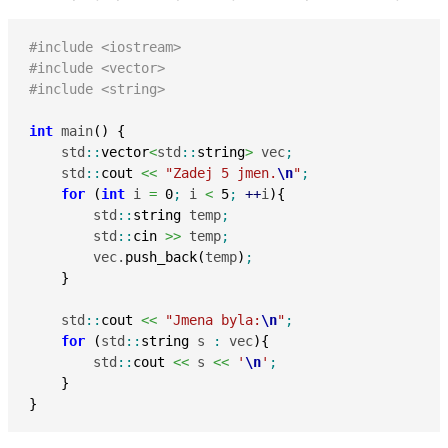
#include <iostream>
#include <vector>
#include <string>
int
 main
(
)
{
    std
::
vector
<
std
::
string
>
 vec
;
    std
::
cout
<<
"Zadej 5 jmen.
\n
"
;
for
(
int
 i 
=
0
;
 i 
<
5
;
++
i
)
{
        std
::
string
 temp
;
        std
::
cin
>>
 temp
;
        vec.
push_back
(
temp
)
;
}
    std
::
cout
<<
"Jmena byla:
\n
"
;
for
(
std
::
string
 s 
:
 vec
)
{
        std
::
cout
<<
 s 
<<
'
\n
'
;
}
}