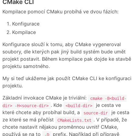
CMake CLI
Kompilace pomocí CMaku probíhá ve dvou fázích:
Konfigurace
Kompilace
Konfigurace slouží k tomu, aby CMake vygeneroval
soubory, dle kterých pak jiný build systém bude umět
projekt postavit. Během kompilace pak dojde ke stavbě
projektu samotného.
My si teď ukážeme jak použít CMake CLI ke konfiguraci
projektu.
Základní invokace CMake je triviální:
cmake -B<build-
. Kde
je cesta ve
dir> -H<source-dir>
<build-dir>
které chcete aby probíhal build, a
je cesta
source-dir
ze které se má přečíst
. V případě, že
CMakeLists.txt
chcete nastavit nějakou proměnnou uvnitř CMake,
používá se na to
prefix. Například při přípravě
-D