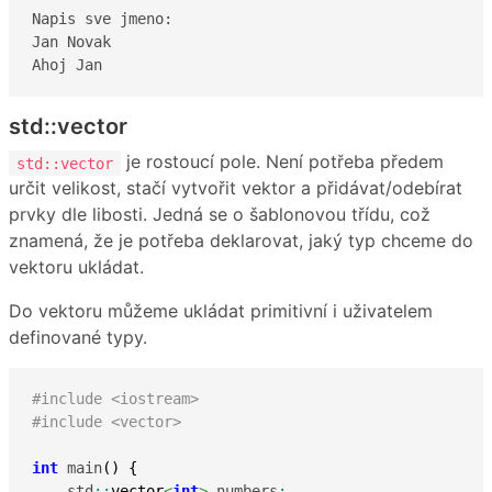
Napis sve jmeno:

Jan Novak

Ahoj Jan
std::vector
je rostoucí pole. Není potřeba předem
std::vector
určit velikost, stačí vytvořit vektor a přidávat/odebírat
prvky dle libosti. Jedná se o šablonovou třídu, což
znamená, že je potřeba deklarovat, jaký typ chceme do
vektoru ukládat.
Do vektoru můžeme ukládat primitivní i uživatelem
definované typy.
#include <iostream>
#include <vector>
int
 main
(
)
{
    std
::
vector
<
int
>
 numbers
;