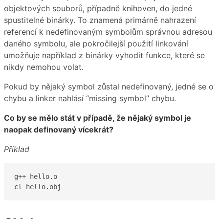
objektových souborů, případně knihoven, do jedné
spustitelné binárky. To znamená primárně nahrazení
referencí k nedefinovaným symbolům správnou adresou
daného symbolu, ale pokročilejší použití linkování
umožňuje například z binárky vyhodit funkce, které se
nikdy nemohou volat.
Pokud by nějaký symbol zůstal nedefinovaný, jedné se o
chybu a linker nahlásí “missing symbol” chybu.
Co by se mělo stát v případě, že nějaký symbol je
naopak definovaný vícekrát?
Příklad
g++ hello.o

cl hello.obj