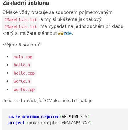
Základní šablona
CMake vždy pracuje se souborem pojmenovaným
a my si ukážeme jak takový
CMakeLists.txt
má vypadat na jednoduchém příkladu,
CMakeLists.txt
který si můžete stáhnout
zde
.
Mějme 5 souborů:
main.cpp
hello.h
hello.cpp
world.h
world.cpp
Jejich odpovídající CMakeLists.txt pak je
cmake_minimum_required
(
VERSION
 3.5
)
project
(
cmake-example LANGUAGES CXX
)