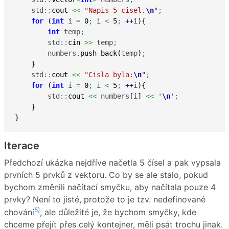
    std
::
cout
<<
"Napis 5 cisel.
\n
"
;
for
(
int
 i 
=
0
;
 i 
<
5
;
++
i
)
{
int
 temp
;
        std
::
cin
>>
 temp
;
        numbers.
push_back
(
temp
)
;
}
    std
::
cout
<<
"Cisla byla:
\n
"
;
for
(
int
 i 
=
0
;
 i 
<
5
;
++
i
)
{
        std
::
cout
<<
 numbers
[
i
]
<<
'
\n
'
;
}
}
Iterace
Předchozí ukázka nejdříve načetla 5 čísel a pak vypsala
prvních 5 prvků z vektoru. Co by se ale stalo, pokud
bychom změnili načítací smyčku, aby načítala pouze 4
prvky? Není to jisté, protože to je tzv. nedefinované
5)
chování
, ale důležité je, že bychom smyčky, kde
chceme přejít přes celý kontejner, měli psát trochu jinak.