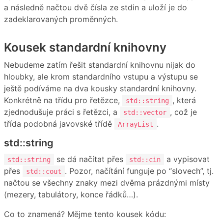
a následně načtou dvě čísla ze stdin a uloží je do
zadeklarovaných proměnných.
Kousek standardní knihovny
Nebudeme zatím řešit standardní knihovnu nijak do
hloubky, ale krom standardního vstupu a výstupu se
ještě podíváme na dva kousky standardní knihovny.
Konkrétně na třídu pro řetězce,
, která
std::string
zjednodušuje práci s řetězci, a
, což je
std::vector
třída podobná javovské třídě
.
ArrayList
std::string
se dá načítat přes
a vypisovat
std::string
std::cin
přes
. Pozor, načítání funguje po “slovech”, tj.
std::cout
načtou se všechny znaky mezi dvěma prázdnými místy
(mezery, tabulátory, konce řádků…).
Co to znamená? Mějme tento kousek kódu: