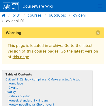
CourseWare Wiki
b181
courses
b6b36pjc
cviceni
cviceni-01
Warning
This page is located in archive. Go to the latest
version of this
course pages
. Go the latest version
of
this page
.
Table of Contents
Cvičení 1: Základy kompilace, CMake a vstup/výstup
Kompilace
CMake
Ukázky
Vstup a Výstup
Kousek standardní knihovny
Koutek nedefinovaného chování