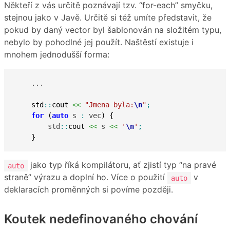
Někteří z vás určitě poznávají tzv. “for-each” smyčku,
stejnou jako v Javě. Určitě si též umíte představit, že
pokud by daný vector byl šablonován na složitém typu,
nebylo by pohodlné jej použít. Naštěstí existuje i
mnohem jednodušší forma:
    ...

std
::
cout
<<
"Jmena byla:
\n
"
;
for
(
auto
 s 
:
 vec
)
{
        std
::
cout
<<
 s 
<<
'
\n
'
;
}
jako typ říká kompilátoru, ať zjistí typ “na pravé
auto
straně” výrazu a doplní ho. Více o použití
v
auto
deklaracích proměnných si povíme později.
Koutek nedefinovaného chování