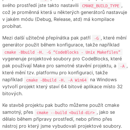
svého prostředí jste takto nastavili
,
CMAKE_BUILD_TYPE
což je proměnná která u některých generátorů nastavuje
v jakém módu (Debug, Release, atd) má kompilace
probíhat.
Mezi další užitečné přepínátka pak patří
, které mění
-G
generátor použit během konfigurace, takže například
cmake -Bbuild -H. -G “CodeBlocks - Unix Makefiles”
vygeneruje projektové soubory pro CodeBlocks, které
pak používají Make pro samotné stavění projektu, a
,
-A
které mění tzv. platformu pro konfiguraci, takže
například
na Windows
cmake -Bbuild -H. -A Win64
vytvoří projekt který staví 64 bitové aplikace místo 32
bitových.
Ke stavbě projektu pak buďto můžeme použít cmake
samotný, přes
, jako se
cmake --build <build-dir>
dělalo během přípravy prostředí, nebo přímo přes
nástroj pro který jsme vybudovali projektové soubory.