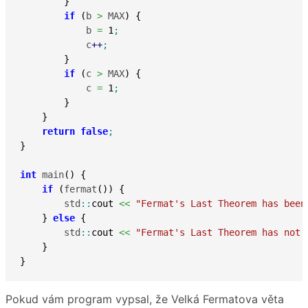
}
if
(
b 
>
 MAX
)
{
            b 
=
1
;
            c
++
;
}
if
(
c 
>
 MAX
)
{
            c 
=
1
;
}
}
return
false
;
}
int
 main
(
)
{
if
(
fermat
(
)
)
{
        std
::
cout
<<
"Fermat's Last Theorem has been
}
else
{
        std
::
cout
<<
"Fermat's Last Theorem has not 
}
}
Pokud vám program vypsal, že Velká Fermatova věta