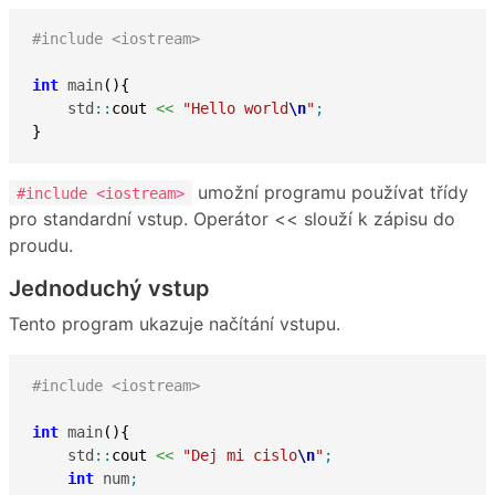
#include <iostream>
int
 main
(
)
{
    std
::
cout
<<
"Hello world
\n
"
;
}
umožní programu používat třídy
#include <iostream>
pro standardní vstup. Operátor << slouží k zápisu do
proudu.
Jednoduchý vstup
Tento program ukazuje načítání vstupu.
#include <iostream>
int
 main
(
)
{
    std
::
cout
<<
"Dej mi cislo
\n
"
;
int
 num
;