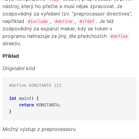
nástroj, který ho přečte a musí nějak zpracovat. Je
zodpovědný za vyřešení tzv. “preprocessor directives”,
například
,
,
. Je též
#include
#define
#ifdef
zodpovědný za expanzi maker, kdy se token v
programu nahrazuje za jiný, dle předchozích
#define
direktiv.
Příklad
Originální kód
#define KONSTANTA 123
int
 main
(
)
{
return
 KONSTANTA
;
}
Možný výstup z preprocessoru