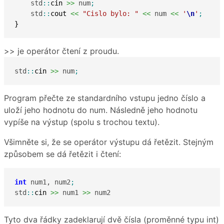
    std
::
cin
>>
 num
;
    std
::
cout
<<
"Cislo bylo: "
<<
 num 
<<
'
\n
'
;
}
>> je operátor čtení z proudu.
std
::
cin
>>
 num
;
Program přečte ze standardního vstupu jedno číslo a
uloží jeho hodnotu do num. Následně jeho hodnotu
vypíše na výstup (spolu s trochou textu).
Všimněte si, že se operátor výstupu dá řetězit. Stejným
způsobem se dá řetězit i čtení:
int
 num1, num2
;
std
::
cin
>>
 num1 
>>
 num2
Tyto dva řádky zadeklarují dvě čísla (proměnné typu int)