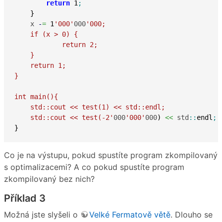
return
1
;
}
    x 
-
=
1
'000'
000
'000;

    if (x > 0) {

            return 2;

    }

    return 1;

}

int main(){

    std::cout << test(1) << std::endl;

    std::cout << test(-2'
000
'000'
000
)
<<
 std
::
endl
;
}
Co je na výstupu, pokud spustíte program zkompilovaný
s optimalizacemi? A co pokud spustíte program
zkompilovaný bez nich?
Příklad 3
Možná jste slyšeli o
Velké Fermatově větě
. Dlouho se