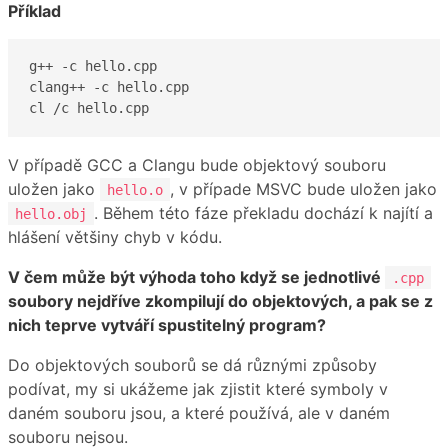
Příklad
g++ -c hello.cpp

clang++ -c hello.cpp

cl /c hello.cpp
V případě GCC a Clangu bude objektový souboru
uložen jako
, v případe MSVC bude uložen jako
hello.o
. Během této fáze překladu dochází k najítí a
hello.obj
hlášení většiny chyb v kódu.
V čem může být výhoda toho když se jednotlivé
.cpp
soubory nejdříve zkompilují do objektových, a pak se z
nich teprve vytváří spustitelný program?
Do objektových souborů se dá různými způsoby
podívat, my si ukážeme jak zjistit které symboly v
daném souboru jsou, a které používá, ale v daném
souboru nejsou.