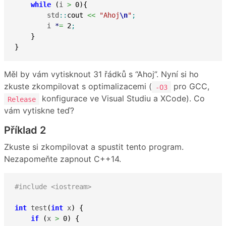
while
(
i 
>
0
)
{
        std
::
cout
<<
"Ahoj
\n
"
;
        i 
*
=
2
;
}
}
Měl by vám vytisknout 31 řádků s “Ahoj”. Nyní si ho
zkuste zkompilovat s optimalizacemi (
pro GCC,
-O3
konfigurace ve Visual Studiu a XCode). Co
Release
vám vytiskne teď?
Příklad 2
Zkuste si zkompilovat a spustit tento program.
Nezapomeňte zapnout C++14.
#include <iostream>
int
 test
(
int
 x
)
{
if
(
x 
>
0
)
{