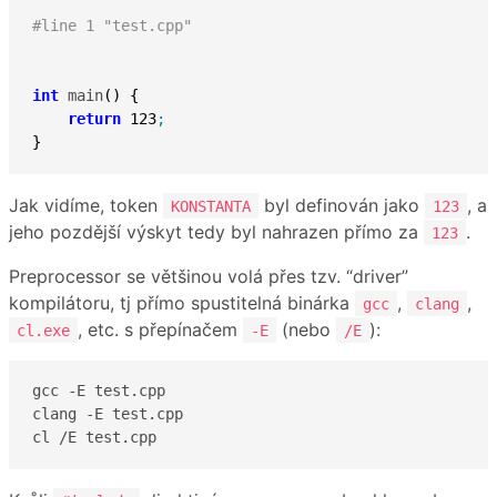
#line 1 "test.cpp"
int
 main
(
)
{
return
123
;
}
Jak vidíme, token
byl definován jako
, a
KONSTANTA
123
jeho pozdější výskyt tedy byl nahrazen přímo za
.
123
Preprocessor se většinou volá přes tzv. “driver”
kompilátoru, tj přímo spustitelná binárka
,
,
gcc
clang
, etc. s přepínačem
(nebo
):
cl.exe
-E
/E
gcc -E test.cpp

clang -E test.cpp

cl /E test.cpp