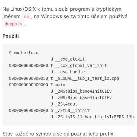
Na Linux/
OS
X k tomu slouží program s kryptickým
jménem
, na Windows se za tímto účelem používá
nm
.
dumpbin
Použití
$ nm hello.o

                 U __cxa_atexit

0000000000000000 t __cxx_global_var_init

                 U __dso_handle

0000000000000050 t _GLOBAL__sub_I_test_io.cpp

0000000000000000 T main

                 U _ZNSt8ios_base4InitC1Ev

                 U _ZNSt8ios_base4InitD1Ev

                 U _ZSt4cout

0000000000000000 b _ZStL8__ioinit

                 U _ZStlsISt11char_traitsIcEERSt13ba
Stav každého symbolu se dá poznat jeho prefix,