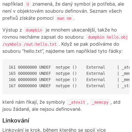
například
znamená, že daný symbol je potřeba, ale
U
není v objektovém souboru definován. Seznam všech
prefixů získáte pomocí
.
man nm
Výstup z
je mnohem ukecanější, takže ho
dumpbin
rovnou necháme zapsat do souboru:
dumpbin hello.obj
. Když se pak podíváme do
/symbols /out:hello.txt
souboru “hello.txt”, najdeme tam například tyto řádky:
161 00000000 UNDEF  notype ()    External     | _atex
165 00000000 UNDEF  notype ()    External     | _memc
166 00000000 UNDEF  notype ()    External     | _memm
167 00000000 UNDEF  notype ()    External     | _str
které nám říkají, že symboly
,
, atd
_atexit
_memcpy
jsou žádané, ale nejsou definované.
Linkování
Linkování je krok, během kterého se spojí více