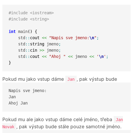
#include <iostream>
#include <string>
int
 main
(
)
{
    std
::
cout
<<
"Napis sve jmeno:
\n
"
;
    std
::
string
 jmeno
;
    std
::
cin
>>
 jmeno
;
    std
::
cout
<<
"Ahoj "
<<
 jmeno 
<<
'
\n
'
;
}
Pokud mu jako vstup dáme
, pak výstup bude
Jan
Napis sve jmeno:

Jan

Ahoj Jan
Pokud mu ale jako vstup dáme celé jméno, třeba
Jan
, pak výstup bude stále pouze samotné jméno.
Novak