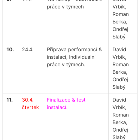
práce v týmech
Vrbík,
Roman
Berka,
Ondřej
Slabý
10.
24.4.
Příprava performancí &
David
instalací, Individuální
Vrbík,
práce v týmech.
Roman
Berka,
Ondřej
Slabý
11.
30.4.
Finalizace & test
David
čtvrtek
instalací.
Vrbík,
Roman
Berka,
Ondřej
Slabý