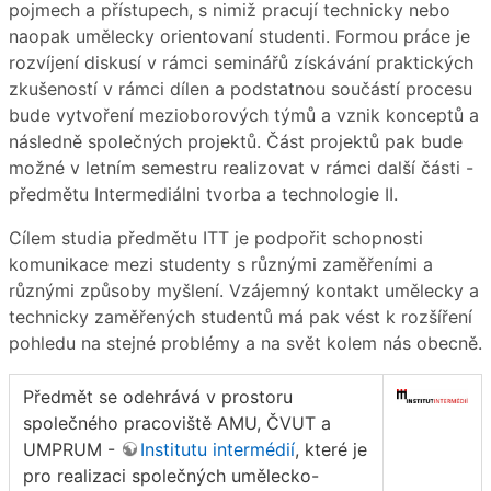
pojmech a přístupech, s nimiž pracují technicky nebo
naopak umělecky orientovaní studenti. Formou práce je
rozvíjení diskusí v rámci seminářů získávání praktických
zkušeností v rámci dílen a podstatnou součástí procesu
bude vytvoření mezioborových týmů a vznik konceptů a
následně společných projektů. Část projektů pak bude
možné v letním semestru realizovat v rámci další části -
předmětu Intermediálni tvorba a technologie II.
Cílem studia předmětu ITT je podpořit schopnosti
komunikace mezi studenty s různými zaměřeními a
různými způsoby myšlení. Vzájemný kontakt umělecky a
technicky zaměřených studentů má pak vést k rozšíření
pohledu na stejné problémy a na svět kolem nás obecně.
Předmět se odehrává v prostoru
společného pracoviště AMU, ČVUT a
UMPRUM -
Institutu intermédií
, které je
pro realizaci společných umělecko-