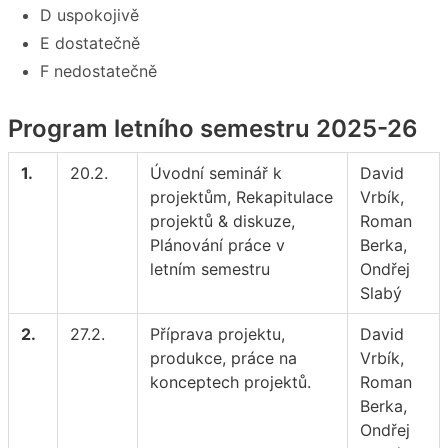
D uspokojivě
E dostatečně
F nedostatečně
Program letního semestru 2025-26
1.
20.2.
Úvodní seminář k
David
projektům, Rekapitulace
Vrbík,
projektů & diskuze,
Roman
Plánování práce v
Berka,
letním semestru
Ondřej
Slabý
2.
27.2.
Příprava projektu,
David
produkce, práce na
Vrbík,
konceptech projektů.
Roman
Berka,
Ondřej