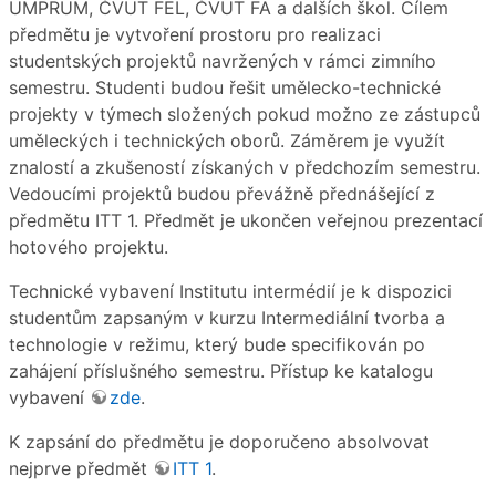
UMPRUM, ČVUT FEL, ČVUT FA a dalších škol. Cílem
předmětu je vytvoření prostoru pro realizaci
studentských projektů navržených v rámci zimního
semestru. Studenti budou řešit umělecko-technické
projekty v týmech složených pokud možno ze zástupců
uměleckých i technických oborů. Záměrem je využít
znalostí a zkušeností získaných v předchozím semestru.
Vedoucími projektů budou převážně přednášející z
předmětu ITT 1. Předmět je ukončen veřejnou prezentací
hotového projektu.
Technické vybavení Institutu intermédií je k dispozici
studentům zapsaným v kurzu Intermediální tvorba a
technologie v režimu, který bude specifikován po
zahájení příslušného semestru. Přístup ke katalogu
vybavení
zde
.
K zapsání do předmětu je doporučeno absolvovat
nejprve předmět
ITT 1
.