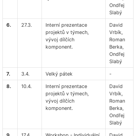
Ondřej
Slabý
6.
27.3.
Interní prezentace
David
projektů v týmech,
Vrbík,
vývoj dílčích
Roman
komponent.
Berka,
Ondřej
Slabý
7.
3.4.
Velký pátek
-
8.
10.4.
Interní prezentace
David
projektů v týmech,
Vrbík,
vývoj dílčích
Roman
komponent.
Berka,
Ondřej
Slabý
9.
17.4.
Workshop - Individuální
David