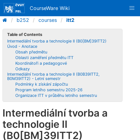
CourseWare Wiki
b252
courses
itt2
Table of Contents
Intermediální tvorba a technologie II (B0[BM]39ITT2)
Úvod - Anotace
Obsah předmětu
Oblasti zaměření předmětu ITT
Koordinátoři a pedagogové
Odkazy
Intermediální tvorba a technologie II (B0B39ITT2,
B0M39ITT2) - Letní semestr
Podmínky k získání zápočtu
Program letního semestru 2025-26
Organizace ITT v průběhu letního semestru
Intermediální tvorba a
technologie II
(B0[BM]39ITT2)