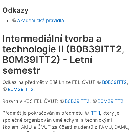
Odkazy
Akademická pravidla
Intermediální tvorba a
technologie II (B0B39ITT2,
B0M39ITT2) - Letní
semestr
Odkaz na předmět v Bílé knize FEL ČVUT
B0B39ITT2
,
B0M39ITT2
.
Rozvrh v KOS FEL ČVUT:
B0B39ITT2
,
B0M39ITT2
Předmět je pokračováním předmětu
ITT 1
, který je
společně organizován uměleckými a technickými
školami AMU a ČVUT za účasti studentů z FAMU, DAMU,