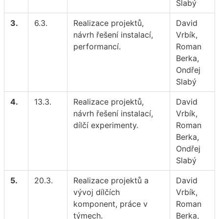
Slabý
3.
6.3.
Realizace projektů,
David
návrh řešení instalací,
Vrbík,
performancí.
Roman
Berka,
Ondřej
Slabý
4.
13.3.
Realizace projektů,
David
návrh řešení instalací,
Vrbík,
dílčí experimenty.
Roman
Berka,
Ondřej
Slabý
5.
20.3.
Realizace projektů a
David
vývoj dílčích
Vrbík,
komponent, práce v
Roman
týmech.
Berka,