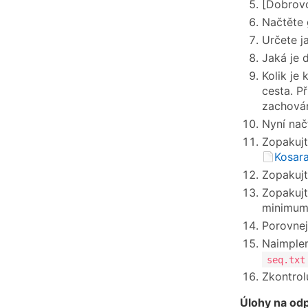
[Dobrovo
Načtěte
Určete ja
Jaká je d
Kolik je
cesta. Př
zachován
Nyní nač
Zopakujt
Kosara
Zopakujt
Zopakujt
minimum 
Porovnej
Naimple
seq.txt
Zkontrol
Úlohy na od