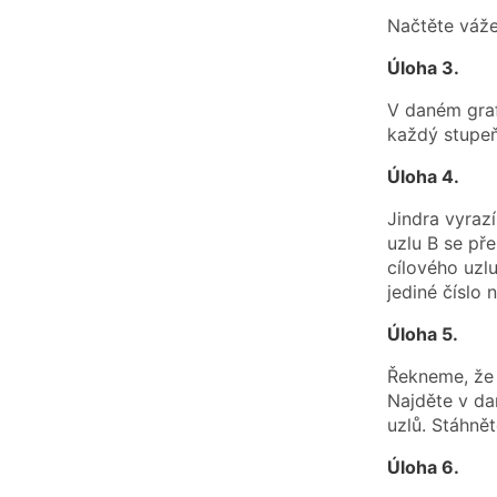
Načtěte váže
Úloha 3.
V daném graf
každý stupeň
Úloha 4.
Jindra vyrazí
uzlu B se pře
cílového uzl
jediné číslo 
Úloha 5.
Řekneme, že h
Najděte v da
uzlů. Stáhnět
Úloha 6.