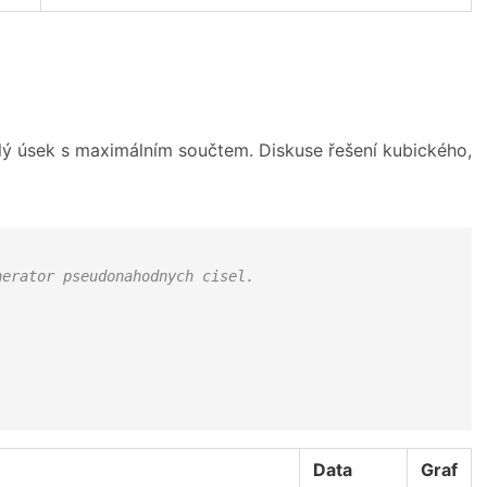
slý úsek s maximálním součtem. Diskuse řešení kubického,
nerator pseudonahodnych cisel. 
Data
Graf