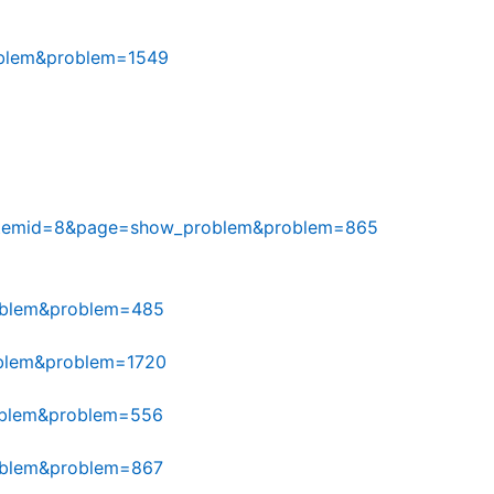
oblem&problem=1549
ge&Itemid=8&page=show_problem&problem=865
oblem&problem=485
oblem&problem=1720
oblem&problem=556
oblem&problem=867