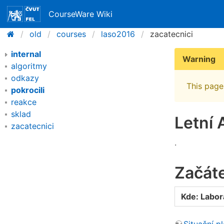
CourseWare Wiki
old
courses
laso2016
zacatecnici
internal
Warning
algoritmy
odkazy
This page 
pokrocili
reakce
sklad
Letní 
zacatecnici
.
Začáte
Kde: Labor