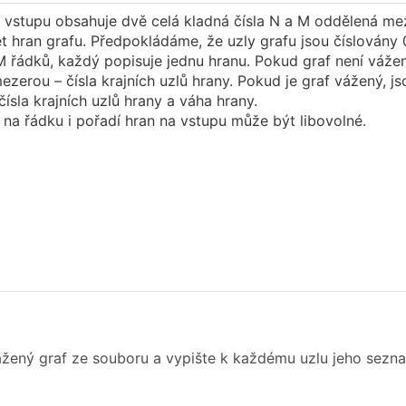
k vstupu obsahuje dvě celá kladná čísla N a M oddělená me
t hran grafu. Předpokládáme, že uzly grafu jsou číslovány 0,
 řádků, každý popisuje jednu hranu. Pokud graf není vážený
zerou – čísla krajních uzlů hrany. Pokud je graf vážený, js
ísla krajních uzlů hrany a váha hrany.
 na řádku i pořadí hran na vstupu může být libovolné.
žený graf ze souboru a vypište k každému uzlu jeho sezna