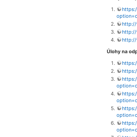
https:
option=
http:
http:
http:
Úlohy na odp
https
https:
https:
option=
https:
option=
https:
option=
https:
option=