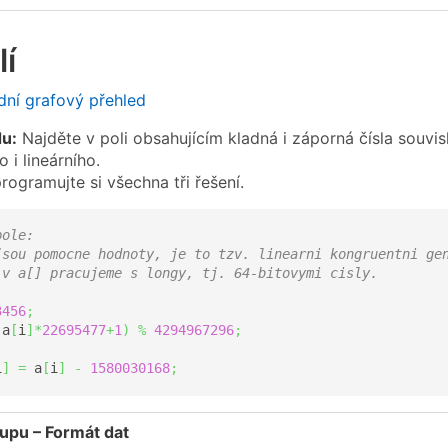
í
ní grafový přehled
du:
Najděte v poli obsahujícím kladná i záporná čísla souvi
 i lineárního.
ogramujte si všechna tři řešení.
pole: 
jsou pomocne hodnoty, je to tzv. linearni kongruentni ge
 v a[] pracujeme s longy, tj. 64-bitovymi cisly. 
3456
;
(
a
[
i
]
*
22695477
+
1
)
%
4294967296
;
i
]
=
 a
[
i
]
-
1580030168
;
tupu – Formát dat