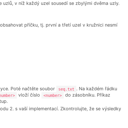
ice uzlů, v níž každý uzel sousedí se zbylými dvěma uzly.
bsahovat příčku, tj. první a třetí uzel v kružnici nesmí
zyce. Poté načtěte soubor
. Na každém řádku
seq.txt
vloží číslo
do zásobníku. Příkaz
number>
<number>
tup.
du 2. s vaší implementací. Zkontrolujte, že se výsledky