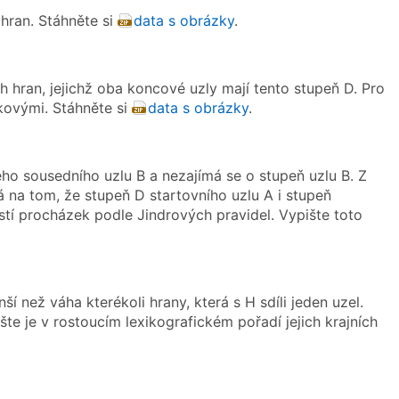
hran. Stáhněte si
data s obrázky
.
h hran, jejichž oba koncové uzly mají tento stupeň D. Pro
kovými. Stáhněte si
data s obrázky
.
jeho sousedního uzlu B a nezajímá se o stupeň uzlu B. Z
á na tom, že stupeň D startovního uzlu A i stupeň
stí procházek podle Jindrových pravidel. Vypište toto
ší než váha kterékoli hrany, která s H sdíli jeden uzel.
e je v rostoucím lexikografickém pořadí jejich krajních