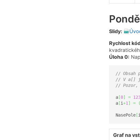
Ponděl
Slidy:
Úvod
Rychlost kó
kvadratického
Úloha 0:
Napr
// Obsah 
// V a[] 
// Pozor,
a
[
0
]
=
12
a
[
i
+
1
]
=
NasePole
[
Graf na vs