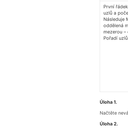
První řáde
uzlů a poče
Následuje M
oddělená me
mezerou – č
Pořadí uzlů
Úloha 1.
Načtěte nevá
Úloha 2.