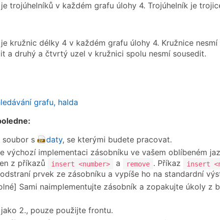
 je trojúhelníků v každém grafu úlohy 4. Trojúhelník je troj
 je kružnic délky 4 v každém grafu úlohy 4. Kružnice nesmí o
t a druhý a čtvrtý uzel v kružnici spolu nesmí sousedit.
ledávání grafu, halda
poledne:
e soubor s
daty
, se kterými budete pracovat.
e výchozí implementaci zásobníku ve vašem oblíbeném ja
en z příkazů
a
. Příkaz
insert <number>
remove
insert <
odstraní prvek ze zásobníku a vypíše ho na standardní výs
lné] Sami naimplementujte zásobník a zopakujte úkoly z bo
jako 2., pouze použijte frontu.