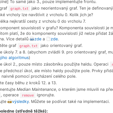
lné] To samé jako 3., pouze implementujte frontu.
 graf
jako neorientovaný graf. Ten je definovaný
graph.txt
ké vrcholy lze navštívit z vrcholu 0. Kolik jich je?
élka nejkratší cesty z vrcholu 0 do vrcholu 7.
 komponent souvislosti v grafu? Komponenta souvislosti je 
itom platí, že do komponenty souvislosti již nelze přidat žá
a. Více detailů
zde
a
zde
.
těte graf
jako orientovaný graf.
graph.txt
e úkoly 7. a 8. (abychom zvládli 9. pro orientovaný graf,
jiho algoritmus
)
e úkol 2., pouze místo zásobníku použijte haldu. Operaci
e předchozí úkol, ale místo haldy použijte pole. Prvky při
naivně pomocí procházení celého pole.
te časy běhu z kroků 12. a 13.
mentujte
Median Maintenance
, o kterém jsme mluvili na př
, operace
ignorujte.
remove
ujte
výsledky
. Můžete se podívat také na implementaci.
poledne (středně těžké):