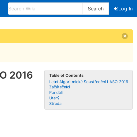
Search
Log In
SO 2016
Table of Contents
Letní Algoritmické Soustředění LASO 2016
Začátečníci
Pondělí
Úterý
Středa