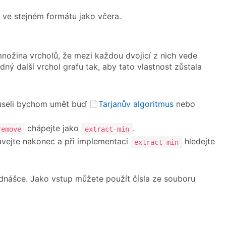
 ve stejném formátu jako včera.
množina vrcholů, že mezi každou dvojicí z nich vede
dný další vrchol grafu tak, aby tato vlastnost zůstala
 museli bychom umět buď
Tarjanův algoritmus
nebo
chápejte jako
.
remove
extract-min
dávejte nakonec a při implementaci
hledejte
extract-min
ednášce. Jako vstup můžete použít čísla ze souboru