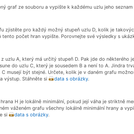
ný graf ze souboru a vypište k každému uzlu jeho seznam 
u zjistěte pro každý možný stupeň uzlu D, kolik je takovýc
 tento počet hran vypište. Porovnejte své výsledky s ukáz
 z uzlu A, který má určitý stupeň D. Pak jde do některého 
sune do uzlu C, který je sousedem B a není to A. Jindra trv
u C musejí být stejné. Určete, kolik je v daném grafu možno
na výstup. Stáhněte si
data s obrázky
.
rana H je lokálně minimální, pokud její váha je striktně men
ném váženém grafu všechny lokálně minimální hrany a vypišt
e si
data s obrázky
.