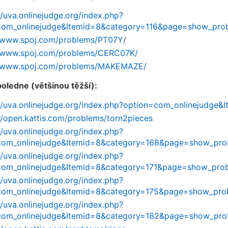
//uva.onlinejudge.org/index.php?
com_onlinejudge&Itemid=8&category=116&page=show_pr
//www.spoj.com/problems/PT07Y/
//www.spoj.com/problems/CERC07K/
//www.spoj.com/problems/MAKEMAZE/
oledne (většinou těžší):
://uva.onlinejudge.org/index.php?option=com_onlinejud
//open.kattis.com/problems/torn2pieces
//uva.onlinejudge.org/index.php?
com_onlinejudge&Itemid=8&category=168&page=show_pr
//uva.onlinejudge.org/index.php?
com_onlinejudge&Itemid=8&category=171&page=show_pr
//uva.onlinejudge.org/index.php?
com_onlinejudge&Itemid=8&category=175&page=show_pr
//uva.onlinejudge.org/index.php?
com_onlinejudge&Itemid=8&category=182&page=show_pr