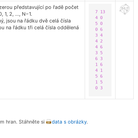
zerou představující po řadě počet
7
13
 1, 2, …, N−1.
4
0
, jsou na řádku dvě celá čísla
5
0
ou na řádku tři celá čísla oddělená
0
6
3
4
4
2
4
6
3
5
6
3
1
6
4
1
5
6
1
5
0
3
m hran. Stáhněte si
data s obrázky
.