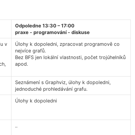
Odpoledne 13:30 – 17:00
praxe - programování - diskuse
fu v
Úlohy k dopoledni, zpracovat programově co
nejvíce grafů.
Bez BFS jen lokální vlastnosti, počet trojúhelníků
ch,
apod.
Seznámení s Graphviz, úlohy k dopoledni,
jednoduché prohledávání grafu.
Úlohy k dopoledni
..