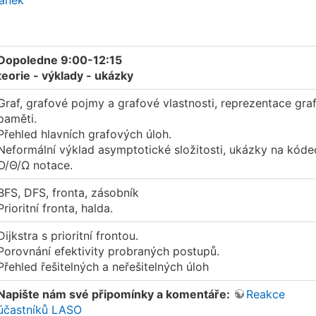
lánek
Dopoledne 9:00-12:15
teorie - výklady - ukázky
Graf, grafové pojmy a grafové vlastnosti, reprezentace gra
paměti.
Přehled hlavních grafových úloh.
Neformální výklad asymptotické složitosti, ukázky na kóde
O/Θ/Ω notace.
BFS, DFS, fronta, zásobník
Prioritní fronta, halda.
Dijkstra s prioritní frontou.
Porovnání efektivity probraných postupů.
Přehled řešitelných a neřešitelných úloh
Napište nám své připomínky a komentáře:
Reakce
účastníků LASO