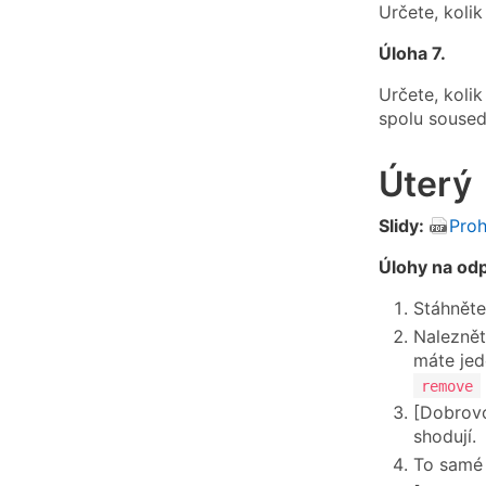
Určete, kolik
Úloha 7.
Určete, kolik
spolu sousedi
Úterý
Slidy:
Proh
Úlohy na od
Stáhnět
Naleznět
máte jed
remove
[Dobrovo
shodují.
To samé 