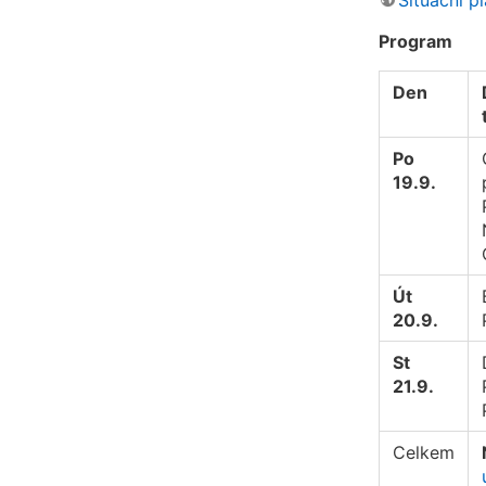
Situační p
Program
Den
Po
19.9.
Út
20.9.
St
21.9.
Celkem