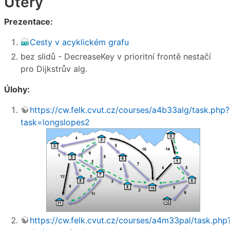
Úterý
Prezentace:
Cesty v acyklickém grafu
bez slidů - DecreaseKey v prioritní frontě nestačí
pro Dijkstrův alg.
Úlohy:
https://cw.felk.cvut.cz/courses/a4b33alg/task.php?
task=longslopes2
https://cw.felk.cvut.cz/courses/a4m33pal/task.php