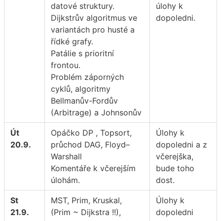
datové struktury.
úlohy k
Dijkstrův algoritmus ve
dopoledni.
variantách pro husté a
řídké grafy.
Patálie s prioritní
frontou.
Problém záporných
cyklů, algoritmy
Bellmanův-Fordův
(Arbitrage) a Johnsonův
Út
Opáčko DP , Topsort,
Úlohy k
20.9.
průchod DAG, Floyd–
dopoledni a z
Warshall
včerejška,
Komentáře k včerejším
bude toho
úlohám.
dost.
St
MST, Prim, Kruskal,
Úlohy k
21.9.
(Prim ~ Dijkstra !!),
dopoledni