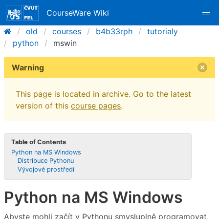
CourseWare Wiki
old
courses
b4b33rph
tutorialy
python
mswin
Warning
This page is located in archive. Go to the latest
version of this
course pages
.
Table of Contents
Python na MS Windows
Distribuce Pythonu
Vývojové prostředí
Python na MS Windows
Abyste mohli začít v Pythonu smysluplně programovat,