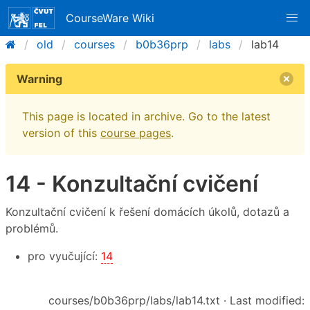
CourseWare Wiki
old
courses
b0b36prp
labs
lab14
Warning
This page is located in archive. Go to the latest
version of this
course pages
.
14 - Konzultační cvičení
Konzultační cvičení k řešení domácích úkolů, dotazů a
problémů.
pro vyučující:
14
courses/b0b36prp/labs/lab14.txt
· Last modified: