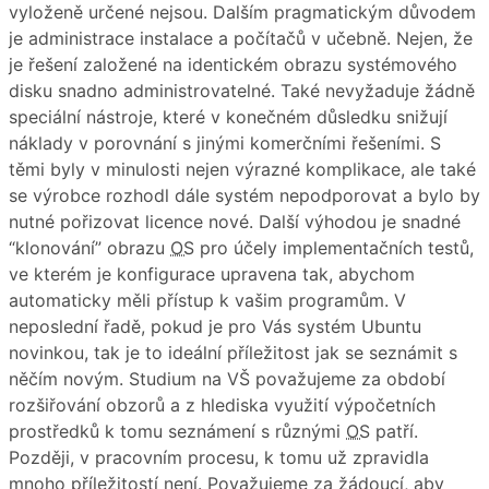
vyloženě určené nejsou. Dalším pragmatickým důvodem
je administrace instalace a počítačů v učebně. Nejen, že
je řešení založené na identickém obrazu systémového
disku snadno administrovatelné. Také nevyžaduje žádně
speciální nástroje, které v konečném důsledku snižují
náklady v porovnání s jinými komerčními řešeními. S
těmi byly v minulosti nejen výrazné komplikace, ale také
se výrobce rozhodl dále systém nepodporovat a bylo by
nutné pořizovat licence nové. Další výhodou je snadné
“klonování” obrazu
OS
pro účely implementačních testů,
ve kterém je konfigurace upravena tak, abychom
automaticky měli přístup k vašim programům. V
neposlední řadě, pokud je pro Vás systém Ubuntu
novinkou, tak je to ideální příležitost jak se seznámit s
něčím novým. Studium na VŠ považujeme za období
rozšiřování obzorů a z hlediska využití výpočetních
prostředků k tomu seznámení s různými
OS
patří.
Později, v pracovním procesu, k tomu už zpravidla
mnoho příležitostí není. Považujeme za žádoucí, aby