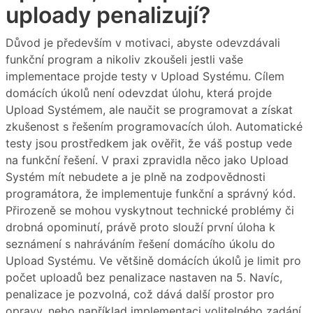
uploady penalizují?
Důvod je především v motivaci, abyste odevzdávali
funkční program a nikoliv zkoušeli jestli vaše
implementace projde testy v Upload Systému. Cílem
domácích úkolů není odevzdat úlohu, která projde
Upload Systémem, ale naučit se programovat a získat
zkušenost s řešením programovacích úloh. Automatické
testy jsou prostředkem jak ověřit, že váš postup vede
na funkční řešení. V praxi zpravidla něco jako Upload
Systém mít nebudete a je plně na zodpovědnosti
programátora, že implementuje funkční a správný kód.
Přirozeně se mohou vyskytnout technické problémy či
drobná opominutí, právě proto slouží první úloha k
seznámení s nahráváním řešení domácího úkolu do
Upload Systému. Ve většině domácích úkolů je limit pro
počet uploadů bez penalizace nastaven na 5. Navíc,
penalizace je pozvolná, což dává další prostor pro
opravy, nebo například implementaci volitelného zadání,