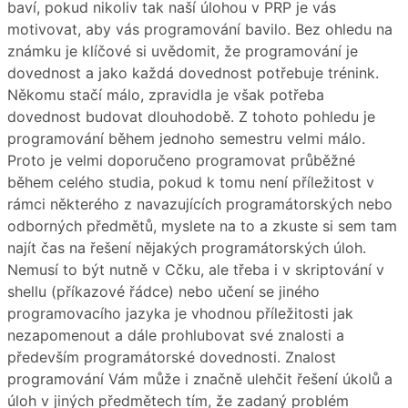
baví, pokud nikoliv tak naší úlohou v PRP je vás
motivovat, aby vás programování bavilo. Bez ohledu na
známku je klíčové si uvědomit, že programování je
dovednost a jako každá dovednost potřebuje trénink.
Někomu stačí málo, zpravidla je však potřeba
dovednost budovat dlouhodobě. Z tohoto pohledu je
programování během jednoho semestru velmi málo.
Proto je velmi doporučeno programovat průběžné
během celého studia, pokud k tomu není příležitost v
rámci některého z navazujících programátorských nebo
odborných předmětů, myslete na to a zkuste si sem tam
najít čas na řešení nějakých programátorských úloh.
Nemusí to být nutně v Cčku, ale třeba i v skriptování v
shellu (příkazové řádce) nebo učení se jiného
programovacího jazyka je vhodnou příležitosti jak
nezapomenout a dále prohlubovat své znalosti a
především programátorské dovednosti. Znalost
programování Vám může i značně ulehčit řešení úkolů a
úloh v jiných předmětech tím, že zadaný problém