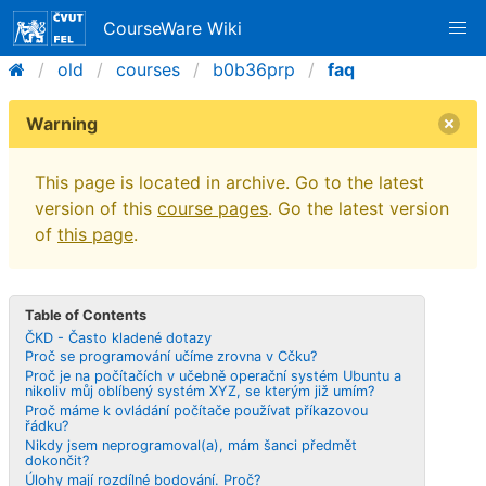
CourseWare Wiki
old
courses
b0b36prp
faq
Warning
This page is located in archive. Go to the latest
version of this
course pages
. Go the latest version
of
this page
.
Table of Contents
ČKD - Často kladené dotazy
Proč se programování učíme zrovna v Cčku?
Proč je na počítačích v učebně operační systém Ubuntu a
nikoliv můj oblíbený systém XYZ, se kterým již umím?
Proč máme k ovládání počítače používat příkazovou
řádku?
Nikdy jsem neprogramoval(a), mám šanci předmět
dokončit?
Úlohy mají rozdílné bodování. Proč?