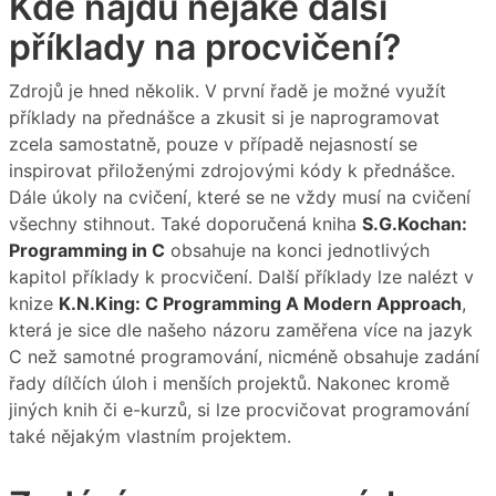
Kde najdu nějaké další
příklady na procvičení?
Zdrojů je hned několik. V první řadě je možné využít
příklady na přednášce a zkusit si je naprogramovat
zcela samostatně, pouze v případě nejasností se
inspirovat přiloženými zdrojovými kódy k přednášce.
Dále úkoly na cvičení, které se ne vždy musí na cvičení
všechny stihnout. Také doporučená kniha
S.G.Kochan:
Programming in C
obsahuje na konci jednotlivých
kapitol příklady k procvičení. Další příklady lze nalézt v
knize
K.N.King: C Programming A Modern Approach
,
která je sice dle našeho názoru zaměřena více na jazyk
C než samotné programování, nicméně obsahuje zadání
řady dílčích úloh i menších projektů. Nakonec kromě
jiných knih či e-kurzů, si lze procvičovat programování
také nějakým vlastním projektem.