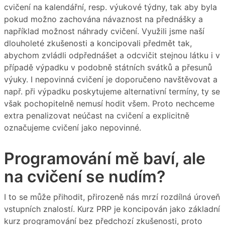
cvičení na kalendářní, resp. výukové týdny, tak aby byla
pokud možno zachována návaznost na přednášky a
například možnost náhrady cvičení. Využili jsme naší
dlouholeté zkušenosti a koncipovali předmět tak,
abychom zvládli odpřednášet a odcvičit stejnou látku i v
případě výpadku v podobně státních svátků a přesunů
výuky. I nepovinná cvičení je doporučeno navštěvovat a
např. při výpadku poskytujeme alternativní termíny, ty se
však pochopitelně nemusí hodit všem. Proto nechceme
extra penalizovat neúčast na cvičení a explicitně
označujeme cvičení jako nepovinné.
Programování mě baví, ale
na cvičení se nudím?
I to se může přihodit, přirozeně nás mrzí rozdílná úroveň
vstupních znalostí. Kurz PRP je koncipován jako základní
kurz programování bez předchozí zkušenosti, proto