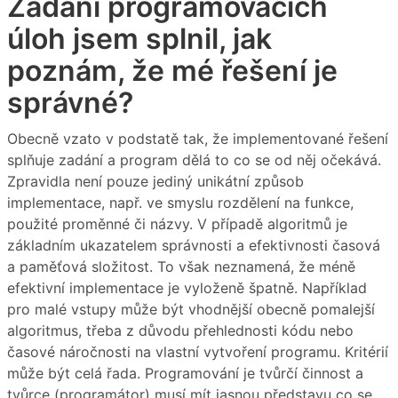
Zadání programovacích
úloh jsem splnil, jak
poznám, že mé řešení je
správné?
Obecně vzato v podstatě tak, že implementované řešení
splňuje zadání a program dělá to co se od něj očekává.
Zpravidla není pouze jediný unikátní způsob
implementace, např. ve smyslu rozdělení na funkce,
použité proměnné či názvy. V případě algoritmů je
základním ukazatelem správnosti a efektivnosti časová
a paměťová složitost. To však neznamená, že méně
efektivní implementace je vyloženě špatně. Například
pro malé vstupy může být vhodnější obecně pomalejší
algoritmus, třeba z důvodu přehlednosti kódu nebo
časové náročnosti na vlastní vytvoření programu. Kritérií
může být celá řada. Programování je tvůrčí činnost a
tvůrce (programátor) musí mít jasnou představu co se