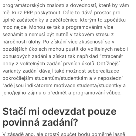
programátorských znalostí a dovedností, které by vám
měl kurz PRP poskytnout. Dále to dává prostor pro
úplné začátečníky a začátečnice, kterým to zpočátku
moc nejde. Mohou se tak s programováním více
seznámit a nemusí být nutně v takovém stresu z
náročnosti úlohy. Po získání více zkušeností se v
pozdějších úkolech mohou pustit do volitelných nebo i
bonusových zadání a získat tak například “ztracené”
body z volitelných zadání prvních úkolů. Obtížnější
varianty zadání dávají také možnost seberealizace
pokročilejším studentům/studentkám a v neposlední
řadě jsou indikátorem motivace studenta/studentky a
jeho/jejího zájmu o předmět a programování vůbec.
Stačí mi odevzdat pouze
povinná zadání?
V zásadě ano, ale prostý součet bodů poměrně jasně