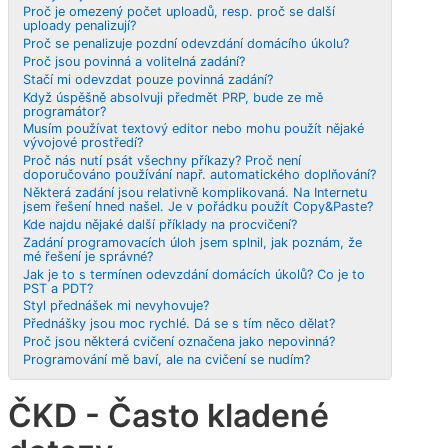
Proč je omezený počet uploadů, resp. proč se další
uploady penalizují?
Proč se penalizuje pozdní odevzdání domácího úkolu?
Proč jsou povinná a volitelná zadání?
Stačí mi odevzdat pouze povinná zadání?
Když úspěšně absolvuji předmět PRP, bude ze mě
programátor?
Musím používat textový editor nebo mohu použít nějaké
vývojové prostředí?
Proč nás nutí psát všechny příkazy? Proč není
doporučováno používání např. automatického doplňování?
Některá zadání jsou relativně komplikovaná. Na Internetu
jsem řešení hned našel. Je v pořádku použít Copy&Paste?
Kde najdu nějaké další příklady na procvičení?
Zadání programovacích úloh jsem splnil, jak poznám, že
mé řešení je správné?
Jak je to s termínen odevzdání domácích úkolů? Co je to
PST a PDT?
Styl přednášek mi nevyhovuje?
Přednášky jsou moc rychlé. Dá se s tím něco dělat?
Proč jsou některá cvičení označena jako nepovinná?
Programování mě baví, ale na cvičení se nudím?
ČKD - Často kladené