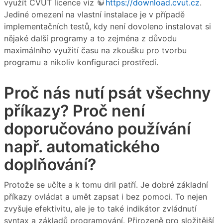
využít ČVUT licence viz
https://download.cvut.cz
.
Jediné omezení na vlastní instalace je v případě
implementačních testů, kdy není dovoleno instalovat si
nějaké další programy a to zejména z důvodu
maximálního využití času na zkoušku pro tvorbu
programu a nikoliv konfiguraci prostředí.
Proč nás nutí psát všechny
příkazy? Proč není
doporučováno používání
např. automatického
doplňování?
Protože se učíte a k tomu dril patří. Je dobré základní
příkazy ovládat a umět zapsat i bez pomoci. To nejen
zvyšuje efektivitu, ale je to také indikátor zvládnutí
syntax a základů programování. Přirozeně pro složitější