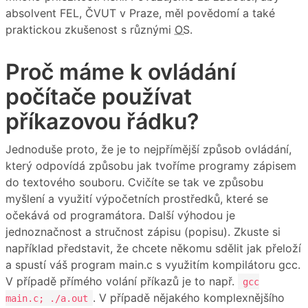
absolvent FEL, ČVUT v Praze, měl povědomí a také
praktickou zkušenost s různými
OS
.
Proč máme k ovládání
počítače používat
příkazovou řádku?
Jednoduše proto, že je to nejpřímější způsob ovládání,
který odpovídá způsobu jak tvoříme programy zápisem
do textového souboru. Cvičíte se tak ve způsobu
myšlení a využití výpočetních prostředků, které se
očekává od programátora. Další výhodou je
jednoznačnost a stručnost zápisu (popisu). Zkuste si
například představit, že chcete někomu sdělit jak přeloží
a spustí váš program main.c s využitím kompilátoru gcc.
V případě přímého volání příkazů je to např.
gcc
. V případě nějakého komplexnějšího
main.c; ./a.out