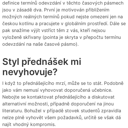
definice termínů odevzdání v těchto časových pásmech
jsou v zásadě dva. První je motivován přibližením
možných reálných termínů pokud nejste omezeni jen na
českou kotlinu a pracujete v globálním prostředí. Dále se
pak snažíme výjít vstříct těm z vás, kteří nejsou
vyloženě skřivany (pointa je skryta v přepočtu termínu
odevzdání na naše časové pásmo).
Styl přednášek mi
nevyhovuje?
I když to přednášejícího mrzí, může se to stát. Podobně
jako vám nemusí vyhovovat doporučená učebnice.
Nebojte se kontaktovat přednášejícího a diskutovat
alternativní možnosti, případně doporučení na jinou
literaturu. Bohužel v případě stovek studentů zpravidla
nelze plně vyhovět všem požadavků, určitě se však dá
najít vhodný kompromis.