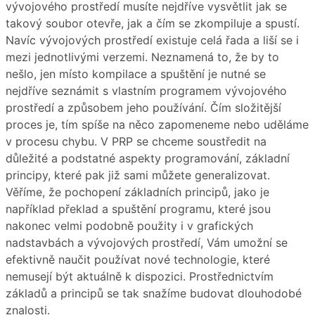
vývojového prostředí musíte nejdříve vysvětlit jak se
takový soubor otevře, jak a čím se zkompiluje a spustí.
Navíc vývojových prostředí existuje celá řada a liší se i
mezi jednotlivými verzemi. Neznamená to, že by to
nešlo, jen místo kompilace a spuštění je nutné se
nejdříve seznámit s vlastním programem vývojového
prostředí a způsobem jeho používání. Čím složitější
proces je, tím spíše na něco zapomeneme nebo uděláme
v procesu chybu. V PRP se chceme soustředit na
důležité a podstatné aspekty programování, základní
principy, které pak již sami můžete generalizovat.
Věříme, že pochopení základních principů, jako je
například překlad a spuštění programu, které jsou
nakonec velmi podobně použity i v grafických
nadstavbách a vývojových prostředí, Vám umožní se
efektivně naučit používat nové technologie, které
nemusejí být aktuálně k dispozici. Prostřednictvím
základů a principů se tak snažíme budovat dlouhodobé
znalosti.