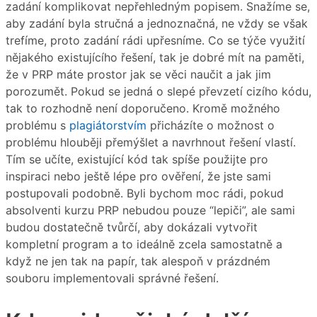
zadání komplikovat nepřehledným popisem. Snažíme se,
aby zadání byla stručná a jednoznačná, ne vždy se však
trefíme, proto zadání rádi upřesníme. Co se týče využití
nějakého existujícího řešení, tak je dobré mít na paměti,
že v PRP máte prostor jak se věci naučit a jak jim
porozumět. Pokud se jedná o slepé převzetí cizího kódu,
tak to rozhodně není doporučeno. Kromě možného
problému s
plagiátorstvím
přicházíte o možnost o
problému hlouběji přemýšlet a navrhnout řešení vlastí.
Tím se učíte, existující kód tak spíše použijte pro
inspiraci nebo ještě lépe pro ověření, že jste sami
postupovali podobně. Byli bychom moc rádi, pokud
absolventi kurzu PRP nebudou pouze “lepiči”, ale sami
budou dostatečně tvůrčí, aby dokázali vytvořit
kompletní program a to ideálně zcela samostatně a
když ne jen tak na papír, tak alespoň v prázdném
souboru implementovali správné řešení.