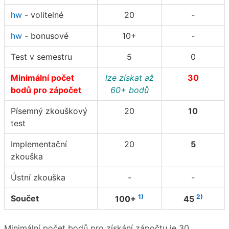
hw
- volitelné
20
-
hw
- bonusové
10+
-
Test v semestru
5
0
Minimální počet
lze získat až
30
bodů pro zápočet
60+ bodů
Písemný zkouškový
20
10
test
Implementační
20
5
zkouška
Ústní zkouška
-
-
1)
2)
Součet
100+
45
Minimální počet bodů pro získání zápočtu je 30