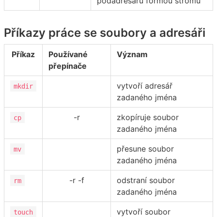
podadresářů formou stromu
Příkazy práce se soubory a adresáři
Příkaz
Používané
Význam
přepínače
vytvoří adresář
mkdir
zadaného jména
-r
zkopíruje soubor
cp
zadaného jména
přesune soubor
mv
zadaného jména
-r -f
odstraní soubor
rm
zadaného jména
vytvoří soubor
touch