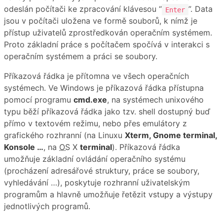
odeslán počítači ke zpracování klávesou “
”. Data
Enter
jsou v počítači uložena ve formě souborů, k nímž je
přístup uživatelů zprostředkován operačním systémem.
Proto základní práce s počítačem spočívá v interakci s
operačním systémem a práci se soubory.
Příkazová řádka je přítomna ve všech operačních
systémech. Ve Windows je příkazová řádka přístupna
pomocí programu
cmd.exe
, na systémech unixového
typu běží příkazová řádka jako tzv. shell dostupný buď
přímo v textovém režimu, nebo přes emulátory z
grafického rozhranní (na Linuxu
Xterm, Gnome terminal,
Konsole …
, na
OS
X
terminal
). Příkazová řádka
umožňuje základní ovládání operačního systému
(procházení adresářové struktury, práce se soubory,
vyhledávání …), poskytuje rozhranní uživatelským
programům a hlavně umožňuje řetězit vstupy a výstupy
jednotlivých programů.