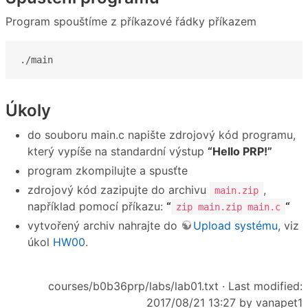
Program spouštíme z příkazové řádky příkazem
./main
Úkoly
do souboru main.c napište zdrojový kód programu,
který vypíše na standardní výstup
“Hello PRP!”
program zkompilujte a spusťte
zdrojový kód zazipujte do archivu
,
main.zip
například pomocí příkazu:
“
“
zip main.zip main.c
vytvořený archiv nahrajte do
Upload systému
, viz
úkol
HW00
.
courses/b0b36prp/labs/lab01.txt
· Last modified:
2017/08/21 13:27 by
vanapet1