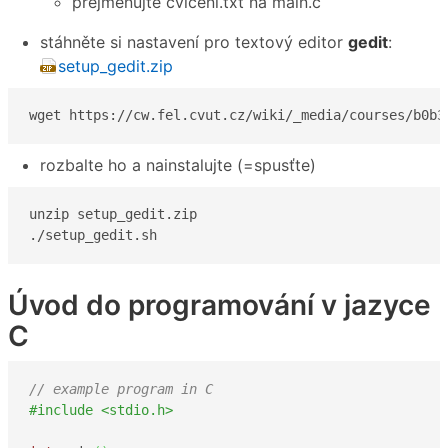
přejmenujte cviceni.txt na main.c
stáhněte si nastavení pro textový editor
gedit
:
setup_gedit.zip
wget https://cw.fel.cvut.cz/wiki/_media/courses/b0b3
rozbalte ho a nainstalujte (=spusťte)
unzip setup_gedit.zip

./setup_gedit.sh
Úvod do programování v jazyce
C
// example program in C
#include <stdio.h>