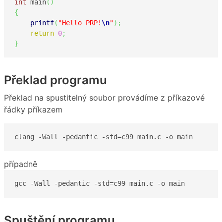
int
 main
(
)
{
printf
(
"Hello PRP!
\n
"
)
;
return
0
;
}
Překlad programu
Překlad na spustitelný soubor provádíme z příkazové
řádky příkazem
clang -Wall -pedantic -std=c99 main.c -o main
případně
gcc -Wall -pedantic -std=c99 main.c -o main
Spuštění programu