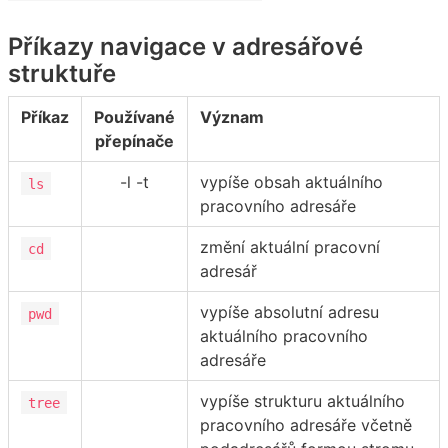
Příkazy navigace v adresářové
struktuře
Příkaz
Používané
Význam
přepínače
-l -t
vypíše obsah aktuálního
ls
pracovního adresáře
změní aktuální pracovní
cd
adresář
vypíše absolutní adresu
pwd
aktuálního pracovního
adresáře
vypíše strukturu aktuálního
tree
pracovního adresáře včetně