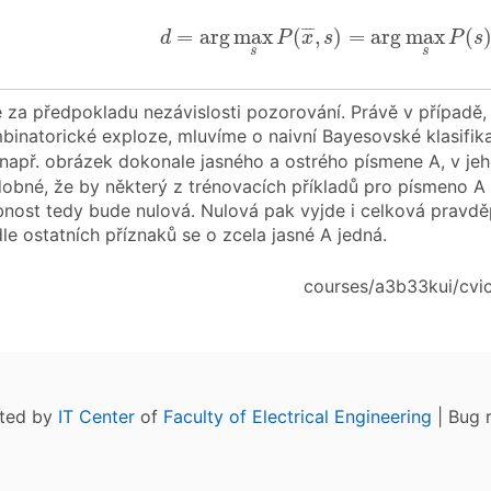
d
=
arg
max
s
P
(
x
¯
,
s
)
=
arg
max
s
P
(
s
)
⋅
¯
¯
¯
=
arg
max
(
,
)
=
arg
max
(
d
P
x
s
P
s
s
s
e za předpokladu nezávislosti pozorování. Právě v případě, 
inatorické exploze, mluvíme o naivní Bayesovské klasifika
apř. obrázek dokonale jasného a ostrého písmene A, v jeh
bné, že by některý z trénovacích příkladů pro písmeno A
ost tedy bude nulová. Nulová pak vyjde i celková pravděp
le ostatních příznaků se o zcela jasné A jedná.
courses/a3b33kui/cvic
ated by
IT Center
of
Faculty of Electrical Engineering
| Bug 