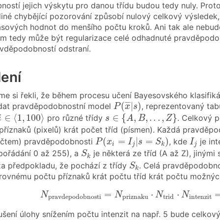
ostí jejich výskytu pro danou třídu budou tedy nuly. Pro
ediné chybějící pozorování způsobí nulový celkový výsledek,
asových hodnot do menšího počtu kroků. Ani tak ale nebu
m tedy může být regularizace celé odhadnuté pravděpodobn
vděpodobností odstraní.
lení
sme si řekli, že během procesu učení Bayesovského klasifik
P
(
x
¯
|
s
)
¯
¯
¯
(
|
)
 dat pravděpodobnostní model
, reprezentovaný ta
P
x
s
∈
⟨
1
,
100
⟩
s
∈
{
A
,
B
,
.
.
.
,
Z
}
∈
⟨
1
,
100
⟩
∈
{
,
,
.
.
.
,
}
pro různé třídy
. Celkový 
i
s
A
B
Z
příznaků (pixelů) krát počet tříd (písmen). Každá pravdě
P
(
x
i
=
I
j
|
s
=
S
k
)
I
j
(
=
|
=
)
výčtem) pravděpodobnosti
, kde
je in
P
x
I
s
S
I
i
j
j
k
S
k
ořádání 0 až 255), a
je některá ze tříd (A až Z), jiný
S
k
S
k
a předpokladu, že pochází z třídy
. Celá pravděpodobno
S
k
rovnému počtu příznaků krát počtu tříd krát počtu možných
N
pravdepodobnosti
=
N
priznaku
⋅
N
trid
⋅
N
=
⋅
⋅
N
N
N
N
intenzit
pravdepodobnosti
priznaku
trid
dušení úlohy snížením počtu intenzit na např. 5 bude cel