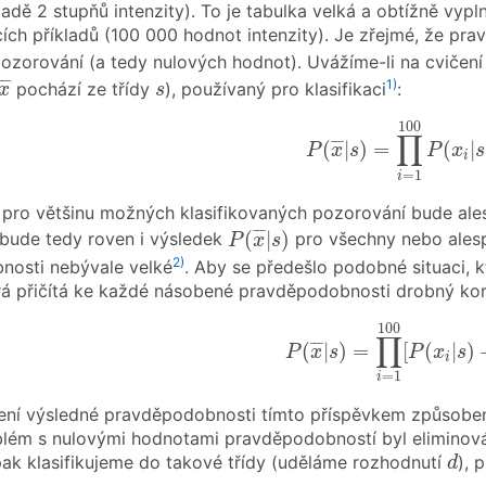
adě 2 stupňů intenzity). To je tabulka velká a obtížně vypln
ích příkladů (100 000 hodnot intenzity). Je zřejmé, že pr
pozorování (a tedy nulových hodnot). Uvážíme-li na cvič
x
¯
s
¯
¯
¯
1)
pochází ze třídy
), používaný pro klasifikaci
:
x
s
P
(
x
¯
|
s
)
=
∏
i
=
1
100
P
100
∏
¯
¯
¯
(
|
)
=
(
|
P
x
s
P
x
s
i
=
1
i
e pro většinu možných klasifikovaných pozorování bude al
P
(
x
¯
|
s
)
¯
¯
¯
(
|
)
 bude tedy roven i výsledek
pro všechny nebo alespo
P
x
s
2)
nosti nebývale velké
. Aby se předešlo podobné situaci, kt
rá přičítá ke každé násobené pravděpodobnosti drobný ko
P
(
x
¯
|
s
)
=
∏
i
=
1
100
[
P
(
100
∏
¯
¯
¯
(
|
)
=
[
(
|
)
P
x
s
P
x
s
i
=
1
i
lení výsledné pravděpodobnosti tímto příspěvkem způsobené
lém s nulovými hodnotami pravděpodobností byl eliminov
d
ak klasifikujeme do takové třídy (uděláme rozhodnutí
), 
d