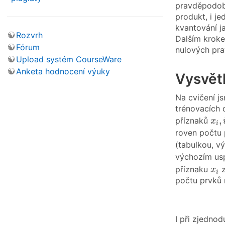
pravděpodobn
produkt, i j
kvantování j
Rozvrh
Dalším kroke
Fórum
nulových pra
Upload systém CourseWare
Anketa hodnocení výuky
Vysvět
Na cvičení j
trénovacích
x
i
,
i
,
příznaků
x
i
roven počtu 
(tabulkou, 
výchozím usp
x
i
příznaku
z
x
i
počtu prvků 
I při zjedno