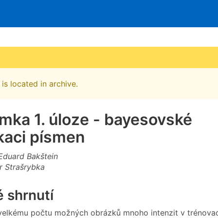
is located in archive.
ka 1. úloze - bayesovské
ikaci písmen
 Eduard Bakštein
r Strašrybka
 shrnutí
elkému počtu možných obrázků mnoho intenzit v trénovac