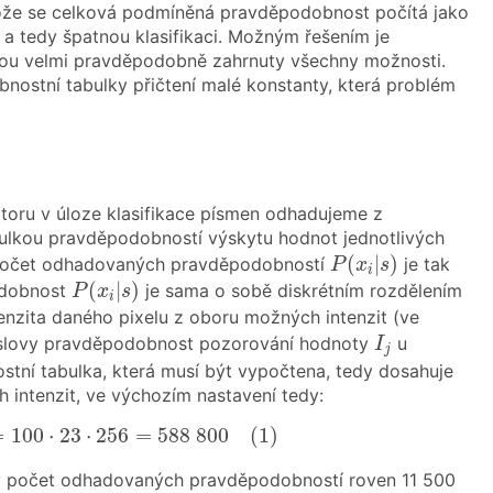
tože se celková podmíněná pravděpodobnost počítá jako
 a tedy špatnou klasifikaci. Možným řešením je
dou velmi pravděpodobně zahrnuty všechny možnosti.
ostní tabulky přičtení malé konstanty, která problém
átoru v úloze klasifikace písmen odhadujeme z
bulkou pravděpodobností výskytu hodnot jednotlivých
P
(
x
i
|
s
)
(
|
)
počet odhadovaných pravděpodobností
je tak
P
x
s
i
P
(
x
i
|
s
)
(
|
)
podobnost
je sama o sobě diskrétním rozdělením
P
x
s
i
tenzita daného pixelu z oboru možných intenzit (ve
I
j
mi slovy pravděpodobnost pozorování hodnoty
u
I
j
stní tabulka, která musí být vypočtena, tedy dosahuje
 intenzit, ve výchozím nastavení tedy:
intenzit
=
100
⋅
23
⋅
256
=
588
800
(
1
)
=
100
⋅
23
⋅
256
=
588
800
(
1
)
kový počet odhadovaných pravděpodobností roven 11 500