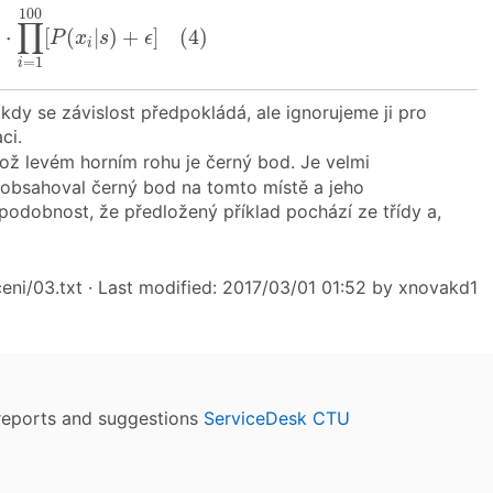
∏
i
=
1
100
[
P
(
x
i
|
s
)
+
ϵ
]
(
4
)
100
∏
)
⋅
[
(
|
)
+
]
(
4
)
P
x
s
ϵ
i
=
1
i
kdy se závislost předpokládá, ale ignorujeme ji pro
ci.
ož levém horním rohu je černý bod. Je velmi
 obsahoval černý bod na tomto místě a jeho
odobnost, že předložený příklad pochází ze třídy a,
eni/03.txt
· Last modified: 2017/03/01 01:52 by
xnovakd1
reports and suggestions
ServiceDesk CTU