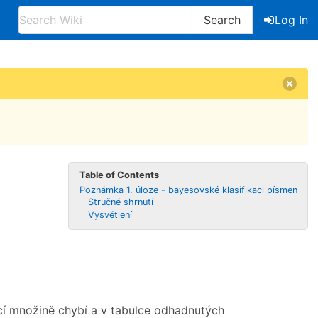
Search
Log In
Table of Contents
Poznámka 1. úloze - bayesovské klasifikaci písmen
Stručné shrnutí
Vysvětlení
í množině chybí a v tabulce odhadnutých