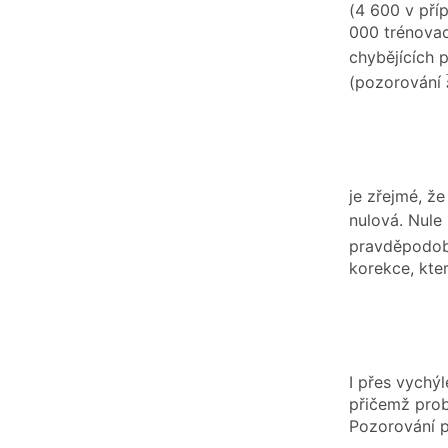
(4 600 v příp
000 trénovac
chybějících 
(pozorování
je zřejmé, ž
nulová. Nule
pravděpodob
korekce, kte
I přes vychý
přičemž prob
Pozorování p