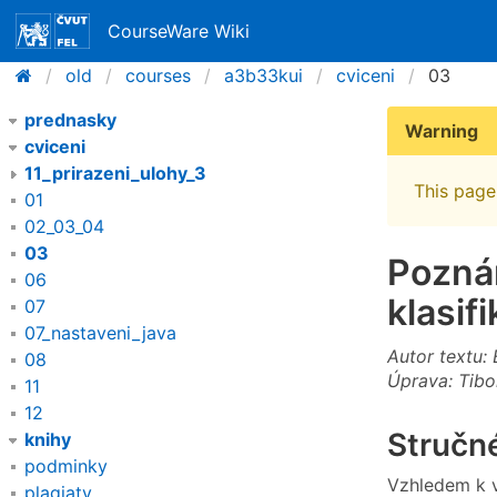
CourseWare Wiki
old
courses
a3b33kui
cviceni
03
prednasky
Warning
cviceni
11_prirazeni_ulohy_3
This page 
01
02_03_04
03
Poznám
06
klasif
07
07_nastaveni_java
Autor textu:
08
Úprava: Tibo
11
12
Stručné
knihy
podminky
Vzhledem k v
plagiaty