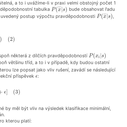
itelná, a to i uvážíme-li v praxi velmi obstojný počet 1
P
(
x
¯
|
s
)
¯
¯
¯
(
|
)
avděpodobnostní tabulka
bude obsahovat řadu
P
x
s
P
(
x
¯
|
s
)
¯
¯
¯
(
|
)
ení uvedený postup výpočtu pravděpodobnosti
,
P
x
s
(
x
i
|
s
)
(
2
)
)
(
2
)
P
(
x
i
|
s
)
(
|
)
espoň některá z dílčích pravděpodobností
P
x
s
i
ň většinu tříd, a to i v případě, kdy budou ostatní
erou lze popsat jako vliv rušení, zavádí se následující
ϵ
rekční příspěvek
:
ϵ
x
i
|
s
)
+
ϵ
]
(
3
)
+
]
(
3
)
ϵ
 by měl být vliv na výsledek klasifikace minimální,
án.
pro kterou platí: