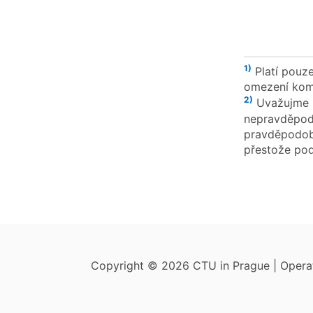
1)
Platí pouz
omezení komb
2)
Uvažujme n
nepravděpodo
pravděpodobn
přestože pod
Copyright © 2026 CTU in Prague | Oper