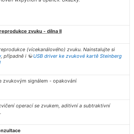
reprodukce zvuku - dílna II
reprodukce (vícekanálového) zvuku. Nainstalujte si
y
, případně i
USB driver ke zvukové kartě Steinberg
I
e zvukovým signálem - opakování
cvičení operací se zvukem, aditivní a subtraktivní
.
onzultace