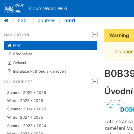
CourseWare Wiki
b251
courses
mm1
Warning
NAVIGATION
MM1
This page 
Přednášky
Cvičení
B0B39
Instalace Pythonu a knihoven
ALL COURSES
Úvodní
Summer 2025 / 2026
Winter 2025 / 2026
Summer 2024 / 2025
Winter 2024 / 2025
Tato stránka
Summer 2023 / 2024
zaměření Mu
Winter 2023 / 2024