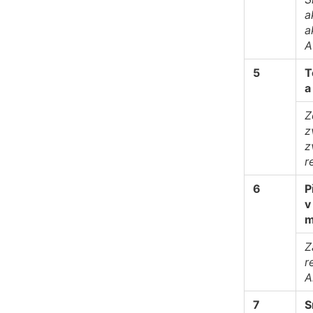
a
a
A
5
T
a
Z
z
z
r
6
P
v
m
Z
r
A
7
S