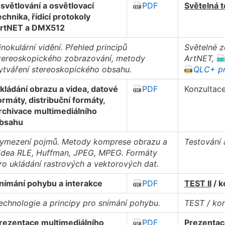
světlování a osvětlovací
PDF
Světelná t
echnika, řídící protokoly
rtNET a DMX512
inokulární vidění. Přehled principů
Světelné z
tereoskopického zobrazování, metody
ArtNET,
ytváření stereoskopického obsahu.
QLC+ pr
kládání obrazu a videa, datové
PDF
Konzultac
ormáty, distribuční formáty,
rchivace multimediálního
bsahu
ymezení pojmů. Metody komprese obrazu a
Testování 
idea RLE, Huffman, JPEG, MPEG. Formáty
ro ukládání rastrových a vektorových dat.
nímání pohybu a interakce
PDF
TEST II
/ k
echnologie a principy pro snímání pohybu.
TEST / kon
rezentace multimediálního
PDF
Prezentac