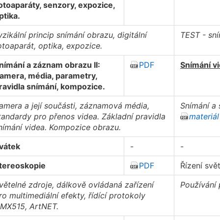
otoaparáty, senzory, expozice,
ptika.
yzikální princip snímání obrazu, digitální
TEST - sní
otoaparát, optika, expozice.
nímání a záznam obrazu II:
PDF
Snímání vid
amera, média, parametry,
ravidla snímání, kompozice.
amera a její součásti, záznamová média,
Snímání a 
tandardy pro přenos videa. Základní pravidla
materiál
nímání videa. Kompozice obrazu.
vátek
-
-
tereoskopie
PDF
Řízení svě
větelné zdroje, dálkově ovládaná zařízení
Používání 
ro multimediální efekty, řídící protokoly
MX515, ArtNET.