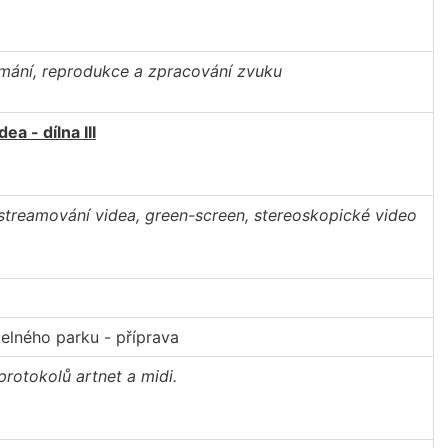
mání, reprodukce a zpracování zvuku
ea - dílna III
streamování videa, green-screen, stereoskopické video
telného parku - příprava
protokolů artnet a midi.