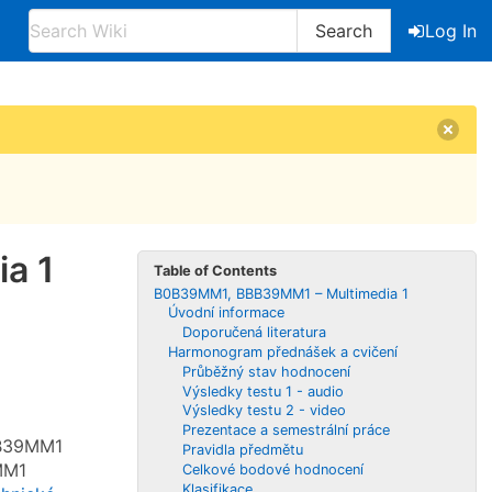
Search
Log In
a 1
Table of Contents
B0B39MM1, BBB39MM1 – Multimedia 1
Úvodní informace
Doporučená literatura
Harmonogram přednášek a cvičení
Průběžný stav hodnocení
Výsledky testu 1 - audio
Výsledky testu 2 - video
Prezentace a semestrální práce
B0B39MM1
Pravidla předmětu
MM1
Celkové bodové hodnocení
Klasifikace