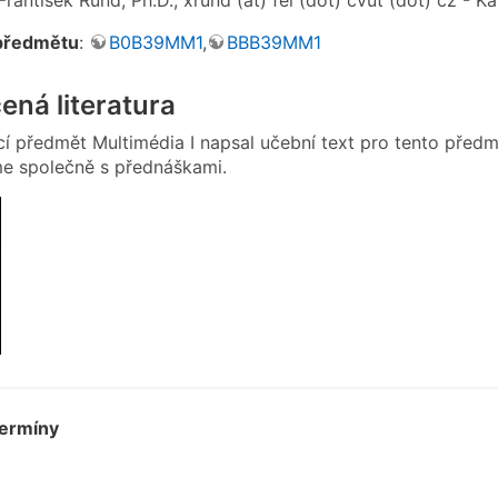
předmětu
:
B0B39MM1
,
BBB39MM1
ná literatura
ící předmět Multimédia I napsal učební text pro tento předm
e společně s přednáškami.
ermíny