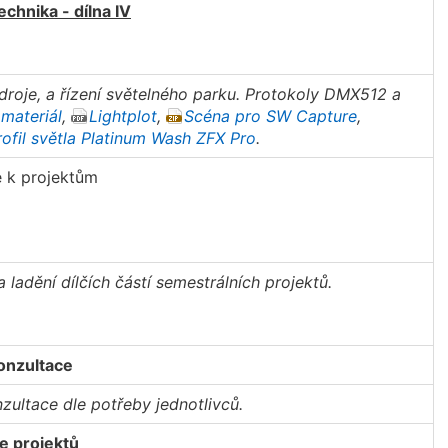
echnika - dílna IV
droje, a řízení světelného parku. Protokoly DMX512 a
materiál
,
Lightplot
,
Scéna pro SW Capture
,
ofil světla Platinum Wash ZFX Pro
.
e k projektům
a ladění dílčích částí semestrálních projektů.
onzultace
zultace dle potřeby jednotlivců.
e projektů