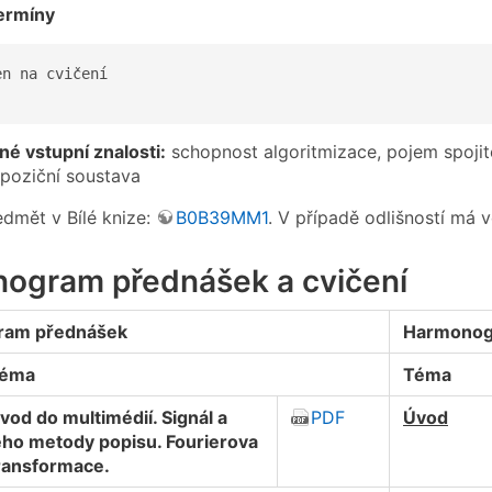
ermíny
n na cvičení

é vstupní znalosti:
schopnost algoritmizace, pojem spojité
í poziční soustava
dmět v Bílé knize:
B0B39MM1
. V případě odlišností má v
ogram přednášek a cvičení
ram přednášek
Harmonog
éma
Téma
vod do multimédií. Signál a
PDF
Úvod
eho metody popisu. Fourierova
ransformace.