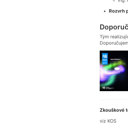
Rozvrh 
Doporuče
Tým realizuj
Doporučujem
Zkouškové t
viz KOS