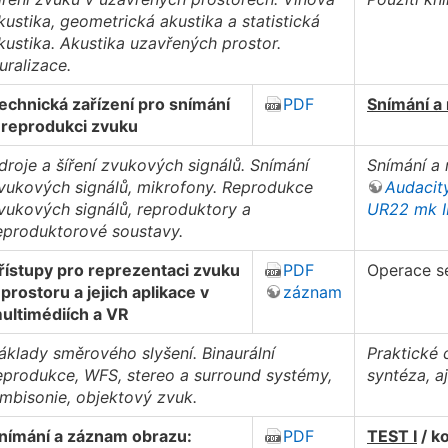
kustika, geometrická akustika a statistická
kustika. Akustika uzavřených prostor.
uralizace.
echnická zařízení pro snímání
PDF
Snímání a 
 reprodukci zvuku
droje a šíření zvukových signálů. Snímání
Snímání a 
vukových signálů, mikrofony. Reprodukce
Audacit
vukových signálů, reproduktory a
UR22 mk I
eproduktorové soustavy.
řístupy pro reprezentaci zvuku
PDF
Operace s
 prostoru a jejich aplikace v
záznam
ultimédiích a VR
áklady směrového slyšení. Binaurální
Praktické 
eprodukce, WFS, stereo a surround systémy,
syntéza, aj
mbisonie, objektový zvuk.
nímání a záznam obrazu:
PDF
TEST I
/ k