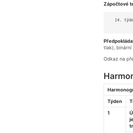
Zápočtové t
  14. týde
Předpokládan
tlak), binárn
Odkaz na pře
Harmon
Harmonog
Týden
T
1
Ú
j
t