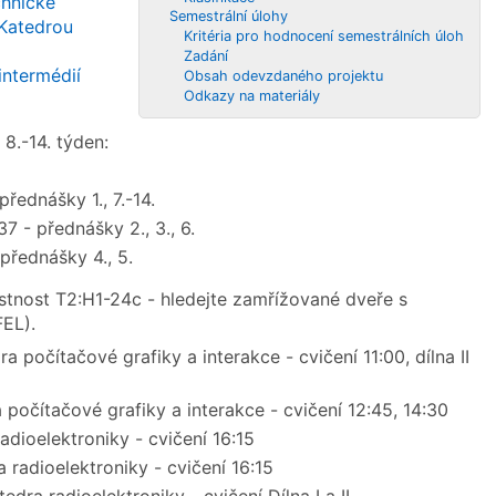
chnické
Semestrální úlohy
Katedrou
Kritéria pro hodnocení semestrálních úloh
Zadání
 intermédií
Obsah odevzdaného projektu
Odkazy na materiály
, 8.-14. týden:
přednášky 1., 7.-14.
37 - přednášky 2., 3., 6.
 přednášky 4., 5.
ístnost T2:H1-24c - hledejte zamřížované dveře s
FEL).
ra počítačové grafiky a interakce - cvičení 11:00, dílna II
a počítačové grafiky a interakce - cvičení 12:45, 14:30
radioelektroniky - cvičení 16:15
a radioelektroniky - cvičení 16:15
tedra radioelektroniky - cvičení Dílna I a II.