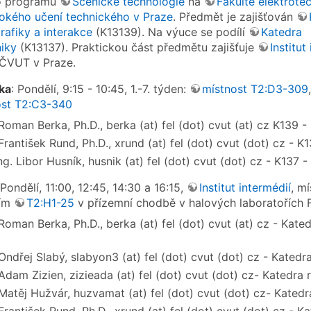
o programu
Scénické technologie
na
Fakultě elektrote
okého učení technického v Praze
. Předmět je zajišťován
rafiky a interakce
(K13139). Na výuce se podílí
Katedra
niky
(K13137). Praktickou část předmětu zajišťuje
Institut
L ČVUT v Praze.
ka
: Pondělí, 9:15 - 10:45, 1.-7. týden:
místnost T2:D3-309
ost T2:C3-340
 Roman Berka, Ph.D., berka (at) fel (dot) cvut (at) cz K139 - 
 František Rund, Ph.D., xrund (at) fel (dot) cvut (dot) cz - K1
Ing. Libor Husník, husnik (at) fel (dot) cvut (dot) cz - K137 -
 Pondělí, 11:00, 12:45, 14:30 a 16:15,
Institut intermédií
, m
ním
T2:H1-25
v přízemní chodbě v halových laboratořích 
 Roman Berka, Ph.D., berka (at) fel (dot) cvut (at) cz - Kated
 Ondřej Slabý, slabyon3 (at) fel (dot) cvut (dot) cz - Katedr
 Adam Zizien, zizieada (at) fel (dot) cvut (dot) cz- Katedra 
 Matěj Hužvár, huzvamat (at) fel (dot) cvut (dot) cz- Katedr
 František Rund, Ph.D., xrund (at) fel (dot) cvut (dot) cz - Ka