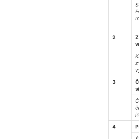
S
F
m
2
Z
v
K
z
v
3
Č
s
Č
č
j
4
P
Š