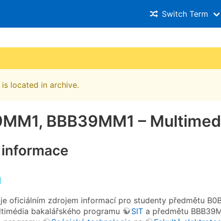
Switch Term
is located in archive.
MM1, BBB39MM1 – Multimedi
 informace
 je oficiálním zdrojem informací pro studenty předmětu 
ltimédia bakalářského programu
SIT
a předmětu BBB39