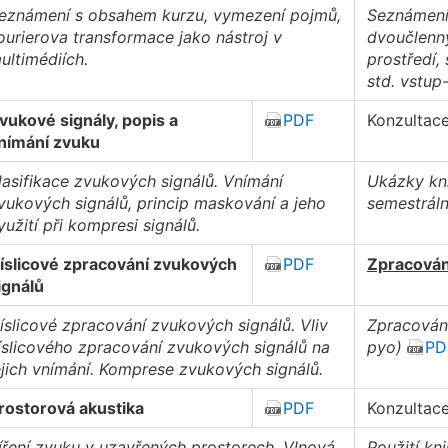
eznámení s obsahem kurzu, vymezení pojmů,
Seznámení 
ourierova transformace jako nástroj v
dvoučlenný
ultimédiích.
prostředí, 
std. vstup
vukové signály, popis a
PDF
Konzultac
nímání zvuku
lasifikace zvukových signálů. Vnímání
Ukázky kn
vukových signálů, princip maskování a jeho
semestráln
yužití při kompresi signálů.
íslicové zpracování zvukových
PDF
Zpracování
ignálů
íslicové zpracování zvukových signálů. Vliv
Zpracování
íslicového zpracování zvukových signálů na
pyo)
PD
ejich vnímání. Komprese zvukových signálů.
rostorová akustika
PDF
Konzultac
íření zvuku v uzavřených prostorech. Vlnová
Použití kn