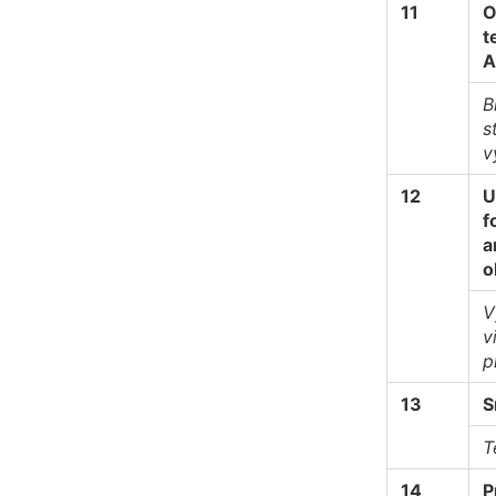
11
O
t
A
B
s
v
12
U
f
a
o
V
v
p
13
S
T
14
P