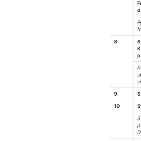
F
o
F
f
8
S
K
p
K
s
s
9
S
10
S
S
p
D