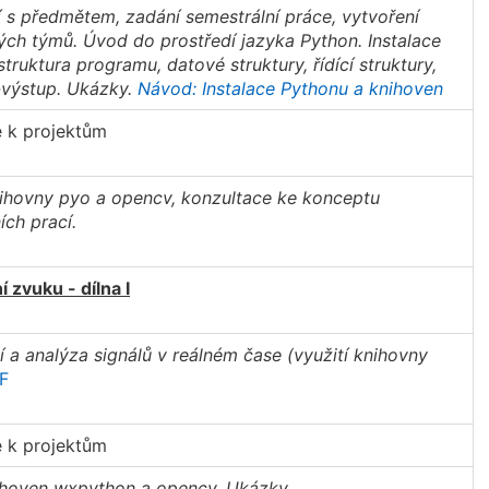
s předmětem, zadání semestrální práce, vytvoření
ch týmů. Úvod do prostředí jazyka Python. Instalace
struktura programu, datové struktury, řídící struktury,
-výstup. Ukázky.
Návod: Instalace Pythonu a knihoven
e k projektům
ihovny pyo a opencv, konzultace ke konceptu
ích prací.
 zvuku - dílna I
 a analýza signálů v reálném čase (využití knihovny
F
e k projektům
ihoven wxpython a opencv. Ukázky.