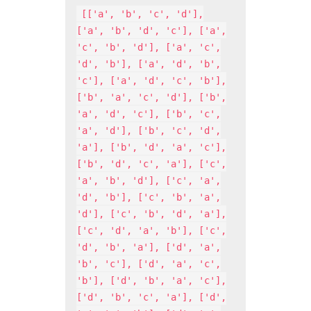
[['a', 'b', 'c', 'd'],
['a', 'b', 'd', 'c'], ['a',
'c', 'b', 'd'], ['a', 'c',
'd', 'b'], ['a', 'd', 'b',
'c'], ['a', 'd', 'c', 'b'],
['b', 'a', 'c', 'd'], ['b',
'a', 'd', 'c'], ['b', 'c',
'a', 'd'], ['b', 'c', 'd',
'a'], ['b', 'd', 'a', 'c'],
['b', 'd', 'c', 'a'], ['c',
'a', 'b', 'd'], ['c', 'a',
'd', 'b'], ['c', 'b', 'a',
'd'], ['c', 'b', 'd', 'a'],
['c', 'd', 'a', 'b'], ['c',
'd', 'b', 'a'], ['d', 'a',
'b', 'c'], ['d', 'a', 'c',
'b'], ['d', 'b', 'a', 'c'],
['d', 'b', 'c', 'a'], ['d',