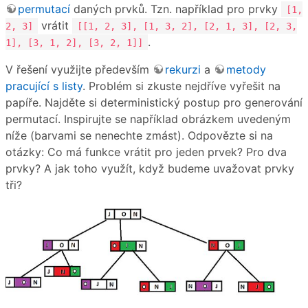
permutací
daných prvků. Tzn. například pro prvky
[1,
vrátit
2, 3]
[[1, 2, 3], [1, 3, 2], [2, 1, 3], [2, 3,
.
1], [3, 1, 2], [3, 2, 1]]
V řešení využijte především
rekurzi
a
metody
pracující s listy
. Problém si zkuste nejdříve vyřešit na
papíře. Najděte si deterministický postup pro generování
permutací. Inspirujte se například obrázkem uvedeným
níže (barvami se nenechte zmást). Odpovězte si na
otázky: Co má funkce vrátit pro jeden prvek? Pro dva
prvky? A jak toho využít, když budeme uvažovat prvky
tři?