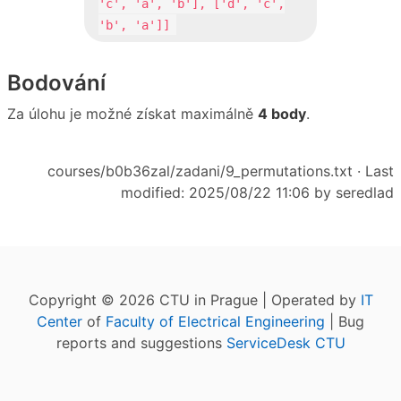
'c', 'a', 'b'], ['d', 'c',
'b', 'a']]
Bodování
Za úlohu je možné získat maximálně
4 body
.
courses/b0b36zal/zadani/9_permutations.txt
· Last
modified: 2025/08/22 11:06 by
seredlad
Copyright © 2026 CTU in Prague | Operated by
IT
Center
of
Faculty of Electrical Engineering
| Bug
reports and suggestions
ServiceDesk CTU