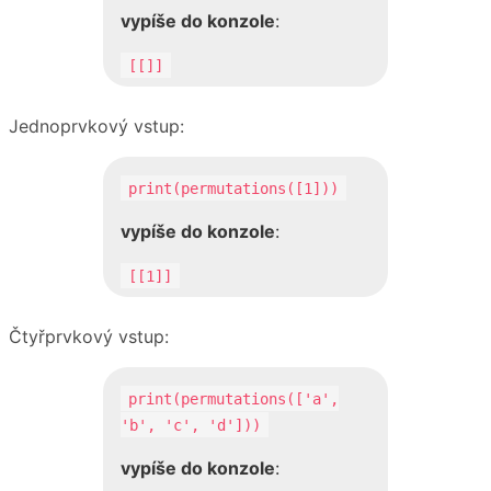
vypíše do konzole
:
[[]]
Jednoprvkový vstup:
print(permutations([1]))
vypíše do konzole
:
[[1]]
Čtyřprvkový vstup:
print(permutations(['a',
'b', 'c', 'd']))
vypíše do konzole
: