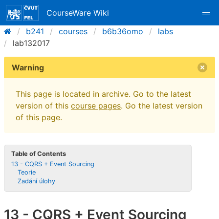
CourseWare Wiki
b241
courses
b6b36omo
labs
lab132017
Warning
This page is located in archive. Go to the latest
version of this
course pages
. Go the latest version
of
this page
.
Table of Contents
13 - CQRS + Event Sourcing
Teorie
Zadání úlohy
13 - CQRS + Event Sourcing