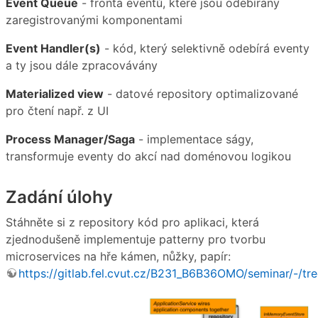
Event Queue
- fronta eventů, které jsou odebírány
zaregistrovanými komponentami
Event Handler(s)
- kód, který selektivně odebírá eventy
a ty jsou dále zpracovávány
Materialized view
- datové repository optimalizované
pro čtení např. z UI
Process Manager/Saga
- implementace ságy,
transformuje eventy do akcí nad doménovou logikou
Zadání úlohy
Stáhněte si z repository kód pro aplikaci, která
zjednodušeně implementuje patterny pro tvorbu
microservices na hře kámen, nůžky, papír:
https://gitlab.fel.cvut.cz/B231_B6B36OMO/seminar/-/tr