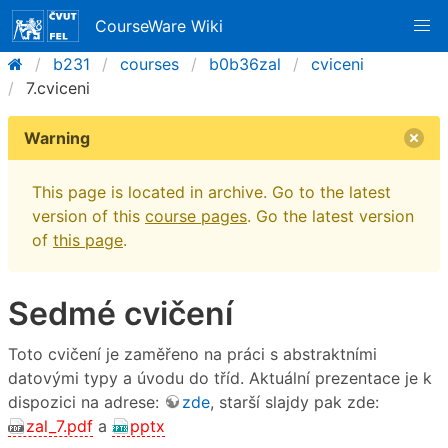
CourseWare Wiki
b231
courses
b0b36zal
cviceni
7.cviceni
Warning
This page is located in archive. Go to the latest
version of this
course pages
. Go the latest version
of
this page
.
Sedmé cvičení
Toto cvičení je zaměřeno na práci s abstraktními
datovými typy a úvodu do tříd. Aktuální prezentace je k
dispozici na adrese:
zde
, starší slajdy pak zde:
zal_7.pdf
a
pptx