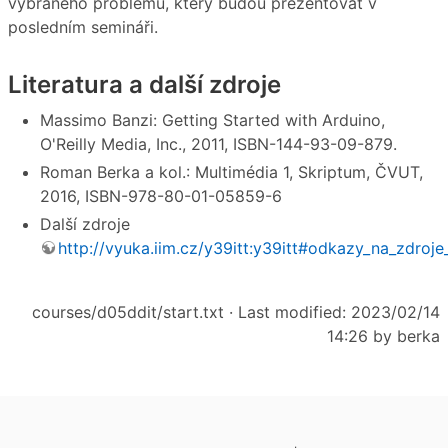
vybraného problému, který budou prezentovat v
posledním semináři.
Literatura a další zdroje
Massimo Banzi: Getting Started with Arduino,
O'Reilly Media, Inc., 2011, ISBN-144-93-09-879.
Roman Berka a kol.: Multimédia 1, Skriptum, ČVUT,
2016, ISBN-978-80-01-05859-6
Další zdroje
http://vyuka.iim.cz/y39itt:y39itt#odkazy_na_zdroje_
courses/d05ddit/start.txt
· Last modified: 2023/02/14
14:26 by
berka