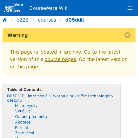
CourseWare Wiki
b222
courses
d05ddit
Warning
This page is located in archive. Go to the latest
version of this
course pages
. Go the latest version
of
this page
.
Table of Contents
D05DDIT – Intermediální tvorba a pokročilé technologie v
designu
Místo výuky
Vyučující
Garant předmětu
Anotace
Formát
Zakončení