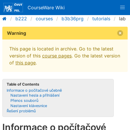
CourseWare Wiki
b222
courses
b3b36prg
tutorials
lab
Warning
This page is located in archive. Go to the latest
version of this
course pages
. Go the latest version
of
this page
.
Table of Contents
Informace o počítačové učebně
Nastavení hesla a přihlášení
Přenos souborů
Nastavení klávesnice
Řešení problémů
Informace o počítačové