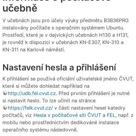
učebně
V učebnách jsou pro účely výuky předmětu B3B36PRG
instalovány počítače s operačním systémem Ubuntu.
Prostředí, které je v dejvických učebnách H130 a H131,
je rovněž k dispozici v učebnách KN-E307, KN-310 a
KN-311 na Karlově náměstí.
Nastavení hesla a přihlášení
K přihlášení se používá oficiální uživatelské jméno ČVUT,
které si můžete dohledat například na
http://udb.fel.cvut.cz
. Před prvním přihlášení je nutné
si nastavit heslo. To lze učinit na stránce
https://felk.cvut.cz/
v části nastavení hesel katedry
počítačů, viz
Hesla v počítačové síti ČVUT a FEL
, např. z
mobilu nebo prostřednictvím dedikováné instalace
operačního systému následovně.