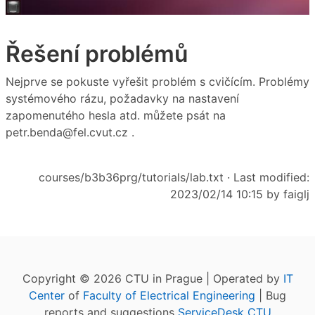
Řešení problémů
Nejprve se pokuste vyřešit problém s cvičícím. Problémy
systémového rázu, požadavky na nastavení
zapomenutého hesla atd. můžete psát na
petr.benda@fel.cvut.cz .
courses/b3b36prg/tutorials/lab.txt
· Last modified:
2023/02/14 10:15 by
faiglj
Copyright © 2026 CTU in Prague | Operated by
IT
Center
of
Faculty of Electrical Engineering
| Bug
reports and suggestions
ServiceDesk CTU