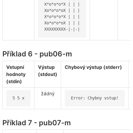
X*o*o*o*X | | |

Xo*o*o*oX | | |

X*o*o*o*X | | |

Xo*o*o*oX | | |

XXXXXXXXX-|-|-|
Příklad 6 - pub06-m
Vstupní
Výstup
Chybový výstup (stderr)
hodnoty
(stdout)
(stdin)
žádný
5 5 x
Error: Chybny vstup!
Příklad 7 - pub07-m