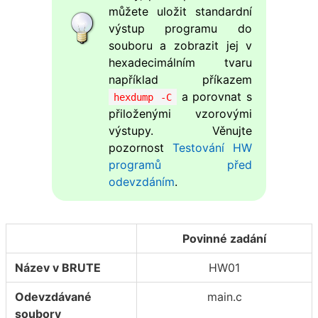
můžete uložit standardní
výstup programu do
souboru a zobrazit jej v
hexadecimálním tvaru
například příkazem
a porovnat s
hexdump -C
přiloženými vzorovými
výstupy. Věnujte
pozornost
Testování HW
programů před
odevzdáním
.
Povinné zadání
Název v BRUTE
HW01
Odevzdávané
main.c
soubory