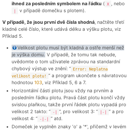
ihned za posledním symbolem na řádku
(
, nebo
X
v případě domečku s plotem).
|
V případě, že jsou první dvě čísla shodná
, načtěte třetí
kladné celé číslo, které udává délku a výšku plotu, viz
Příklad 5.
Velikost plotu musí být kladná a ostře menší než
je výška domu.
V případě, že tomu tak nebude,
uvědomte o tom uživatele zprávou na standardní
chybový výstup ve znění: “
Error: Neplatna
” a program ukončete s návratovou
velikost plotu!
hodnotou
103
, viz Příklad 5, 6 a 7.
Horizontální části plotu jsou vždy na prvním a
posledním řádku plotu. Pravá část plotu končí vždy
svislou plaňkou, takže první řádek plotu vypadá pro
velikost 2 takto: “
”, pro velikost 3: “
” a pro
-|
|-|
velikost 4: “
” atd.
-|-|
Domeček je vyplněn znaky 'o' a '*', přičemž v levém