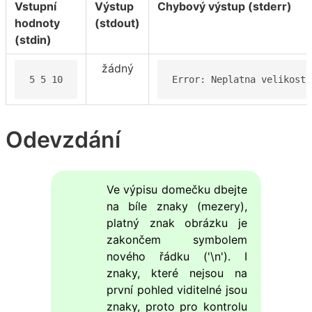
Vstupní
Výstup
Chybový výstup (stderr)
hodnoty
(stdout)
(stdin)
žádný
5 5 10
Error: Neplatna velikost 
Odevzdání
Ve výpisu domečku dbejte
na bíle znaky (mezery),
platný znak obrázku je
zakončem symbolem
nového řádku ('\n'). I
znaky, které nejsou na
první pohled viditelné jsou
znaky, proto pro kontrolu