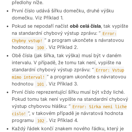
předlohy níže.
První číslo udává šířku domečku, druhé výšku
domečku. Viz Příklad 1.
Pokud se nepodaří načíst
obě celá čísla
, tak vypište
na standardní chybový výstup zprávu: “
Error:
” a program ukončete s návratovou
Chybny vstup!
hodnotou
. Viz Příklad 2.
100
Obě čísla (jak šířka, tak výška) musí být v daném
intervalu. V případě, že tomu tak není, vypište na
standardní chybový výstup zprávu: “
Error: Vstup
” a program ukončete s návratovou
mimo interval!
hodnotou
. Viz Příklad 3.
101
První číslo reprezentující šířku musí být vždy liché.
Pokud tomu tak není vypište na standardní chybový
výstup chybovou hlášku: “
Error: Sirka neni liche
”, v takovém případě je návratová hodnota
cislo!
programu
. Viz Příklad 4.
102
Každý řádek končí znakem nového řádku, který je