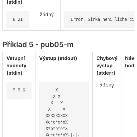
(stdin)
žádný
8 21
Error: Sirka neni liche cis
Příklad 5 - pub05-m
Vstupní
Výstup (stdout)
Chybový
Návr
hodnoty
výstup
hodn
(stdin)
(stderr)
žádný
9 9 6
    X

   X X

  X   X

 X     X

XXXXXXXXX

Xo*o*o*oX

X*o*o*o*X

Xo*o*o*oX-|-|-|
