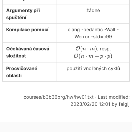
Argumenty při
žádné
spuštění
Kompilace pomocí
clang -pedantic -Wall -
Werror -std=c99
O
(
n
⋅
m
)
(
⋅
)
Očekávaná časová
O
, resp.
n
m
O
(
n
⋅
m
+
p
⋅
p
)
(
⋅
+
⋅
)
složitost
O
n
m
p
p
Procvičované
použití vnořených cyklů
oblasti
courses/b3b36prg/hw/hw01.txt
· Last modified:
2023/02/20 12:01 by
faiglj