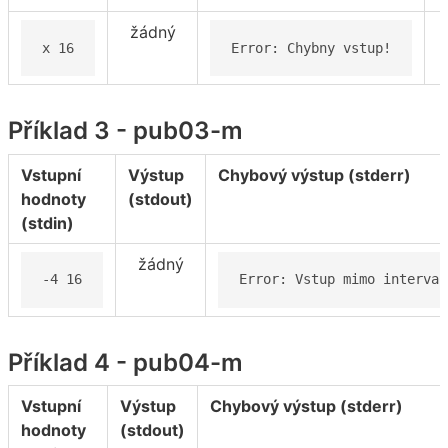
žádný
x 16
Error: Chybny vstup!
Příklad 3 - pub03-m
Vstupní
Výstup
Chybový výstup (stderr)
hodnoty
(stdout)
(stdin)
žádný
-4 16
Error: Vstup mimo interval
Příklad 4 - pub04-m
Vstupní
Výstup
Chybový výstup (stderr)
hodnoty
(stdout)