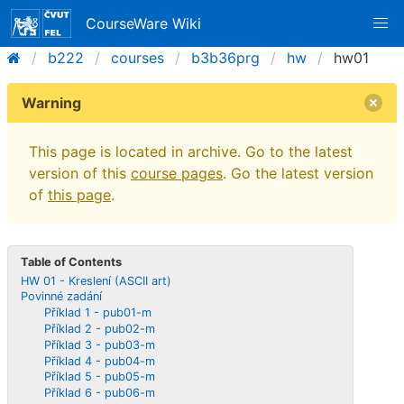
CourseWare Wiki
b222
courses
b3b36prg
hw
hw01
Warning
This page is located in archive. Go to the latest
version of this
course pages
. Go the latest version
of
this page
.
Table of Contents
HW 01 - Kreslení (ASCII art)
Povinné zadání
Příklad 1 - pub01-m
Příklad 2 - pub02-m
Příklad 3 - pub03-m
Příklad 4 - pub04-m
Příklad 5 - pub05-m
Příklad 6 - pub06-m