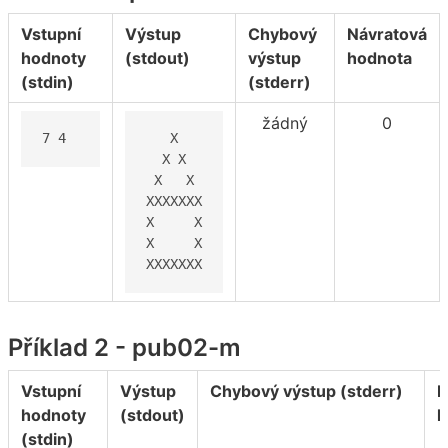
Vstupní
Výstup
Chybový
Návratová
hodnoty
(stdout)
výstup
hodnota
(stdin)
(stderr)
žádný
0
7 4
   X

  X X

 X   X

XXXXXXX

X     X

X     X

XXXXXXX
Příklad 2 - pub02-m
Vstupní
Výstup
Chybový výstup (stderr)
N
hodnoty
(stdout)
h
(stdin)