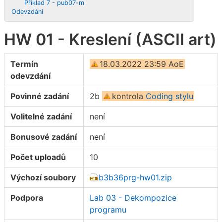
Příklad 7 - pub07-m
Odevzdání
HW 01 - Kreslení (ASCII art)
Termín
18.03.2022 23:59 AoE
odevzdání
Povinné zadání
2b
kontrola
Coding stylu
Volitelné zadání
není
Bonusové zadání
není
Počet uploadů
10
Výchozí soubory
b3b36prg-hw01.zip
Podpora
Lab 03 - Dekompozice
programu