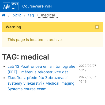
CourseWare Wiki
b212
tag
medical
Warning
This page is located in archive.
TAG: medical
Lab 13 Pozitronová emisní tomografie
2022/02/07
16:19
(PET) - měření a rekonstrukce dát
Zkouška z předmětu Zobrazovací
2022/02/07
16:19
systémy v lékařství / Medical Imaging
Systems course exam