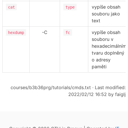
vypíše obsah
cat
type
souboru jako
text
-C
vypíše obsah
hexdump
fc
souboru v
hexadecimálním
tvaru doplněný
o adresy
paměti
courses/b3b36prg/tutorials/cmds.txt
· Last modified:
2022/02/12 16:52 by
faiglj