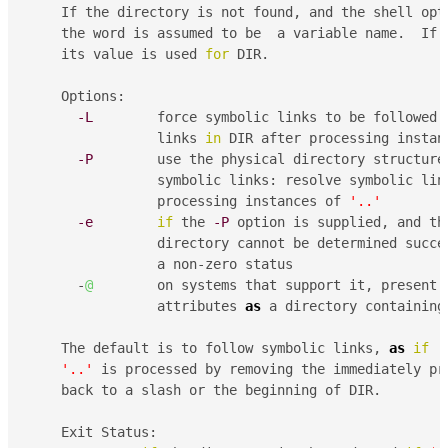
    If the directory is not found, and the shell opt
    the word is assumed to be  a variable name.  If t
    its value is used 
for
 DIR.

    Options:

-L
	force symbolic links to be followed: resolve symbolic

    		links 
in
 DIR after processing instan
-P
	use the physical directory structure without following

    		symbolic links: resolve symbolic li
    		processing instances of 
'..'
-e
if
 the 
-P
 option is supplied, and th
    		directory cannot be determined succ
    		a non-zero status

      -
@
	on systems that support it, present 
    		attributes 
as
 a directory containing
    The default is to follow symbolic links, 
as
if
'
'..'
 is processed by removing the immediately pre
    back to a slash or the beginning of DIR.

    Exit Status:
