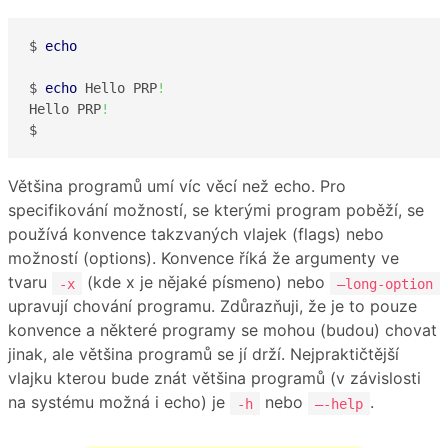
$ 
echo
$ 
echo
 Hello PRP
!
Hello PRP
!
$ 
Většina programů umí víc věcí než echo. Pro
specifikování možností, se kterými program poběží, se
používá konvence takzvaných vlajek (flags) nebo
možností (options). Konvence říká že argumenty ve
tvaru
(kde x je nějaké písmeno) nebo
-x
–long-option
upravují chování programu. Zdůrazňuji, že je to pouze
konvence a některé programy se mohou (budou) chovat
jinak, ale většina programů se jí drží. Nejpraktičtější
vlajku kterou bude znát většina programů (v závislosti
na systému možná i echo) je
nebo
.
-h
—-help