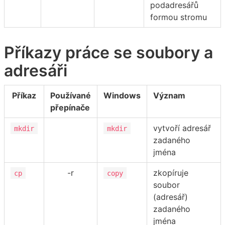
podadresářů
formou stromu
Příkazy práce se soubory a
adresáři
Příkaz
Používané
Windows
Význam
přepínače
vytvoří adresář
mkdir
mkdir
zadaného
jména
-r
zkopíruje
cp
copy
soubor
(adresář)
zadaného
jména