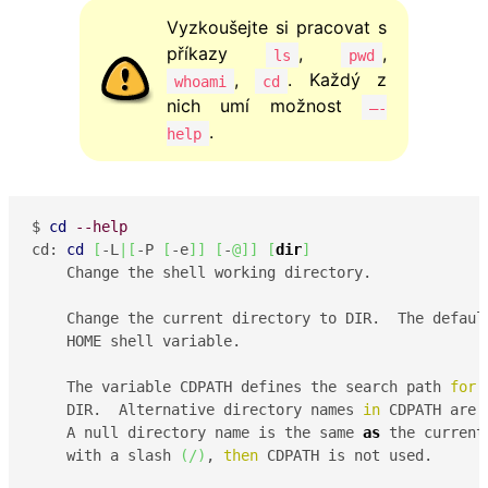
Vyzkoušejte si pracovat s
příkazy
,
,
ls
pwd
,
. Každý z
whoami
cd
nich umí možnost
—-
.
help
$ 
cd
--help
cd: 
cd
[
-L
|
[
-P 
[
-e
]
]
[
-
@
]
]
[
dir
]
    Change the shell working directory.

    Change the current directory to DIR.  The default
    HOME shell variable.

    The variable CDPATH defines the search path 
for
 
    DIR.  Alternative directory names 
in
 CDPATH are 
    A null directory name is the same 
as
 the current
    with a slash 
(
/
)
, 
then
 CDPATH is not used.
