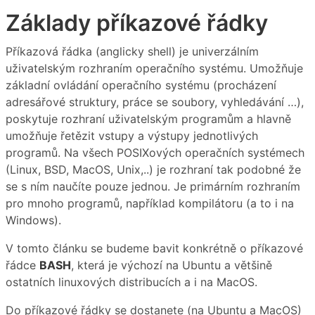
Základy příkazové řádky
Příkazová řádka (anglicky shell) je univerzálním
uživatelským rozhraním operačního systému. Umožňuje
základní ovládání operačního systému (procházení
adresářové struktury, práce se soubory, vyhledávání …),
poskytuje rozhraní uživatelským programům a hlavně
umožňuje řetězit vstupy a výstupy jednotlivých
programů. Na všech POSIXových operačních systémech
(Linux, BSD, MacOS, Unix,..) je rozhraní tak podobné že
se s ním naučíte pouze jednou. Je primárním rozhraním
pro mnoho programů, například kompilátoru (a to i na
Windows).
V tomto článku se budeme bavit konkrétně o příkazové
řádce
BASH
, která je výchozí na Ubuntu a většině
ostatních linuxových distribucích a i na MacOS.
Do příkazové řádky se dostanete (na Ubuntu a MacOS)