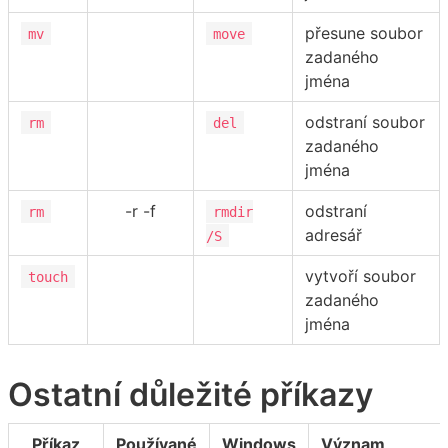
přesune soubor
mv
move
zadaného
jména
odstraní soubor
rm
del
zadaného
jména
-r -f
odstraní
rm
rmdir
adresář
/S
vytvoří soubor
touch
zadaného
jména
Ostatní důležité příkazy
Příkaz
Používané
Windows
Význam