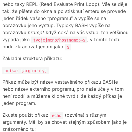
nebo taky REPL (Read Evaluate Print Loop). Vše se děje
tak, že píšete do okna a po stisknutí enteru se provede
jeden řádek vašeho “programu” a vypíše se na
obrazovku jeho výstup. Typicky BASH vypíše na
obrazovku
prompt
když čeká na váš vstup, ten většinou
vypadá jako
, v tomto textu
tvojejmeno@hostname:~$
budu zkracovat jenom jako
.
$
Základní struktura příkazu:
prikaz [argumenty]
Příkaz může být název vestavěného příkazu BASHe
nebo název externího programu, pro naše účely v tom
není rozdíl a můžeme klidně tvrdit, že každý příkaz je
jeden program.
Zkuste použít příkaz
(ozvěna) s různými
echo
argumenty. Měl by se chovat stejným způsobem jako je
znázorněno tu: