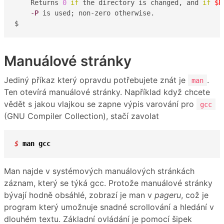
    Returns 
0
if
 the directory is changed, and 
if
$P
-P
 is used; non-zero otherwise.

$ 
Manuálové stránky
Jediný příkaz který opravdu potřebujete znát je
.
man
Ten otevírá manuálové stránky. Například když chcete
vědět s jakou vlajkou se zapne výpis varování pro
gcc
(GNU Compiler Collection), stačí zavolat
$ 
man
gcc
Man najde v systémových manuálových stránkách
záznam, který se týká gcc. Protože manuálové stránky
bývají hodně obsáhlé, zobrazí je man v
pageru
, což je
program který umožnuje snadné scrollování a hledání v
dlouhém textu. Základní ovládání je pomocí šipek