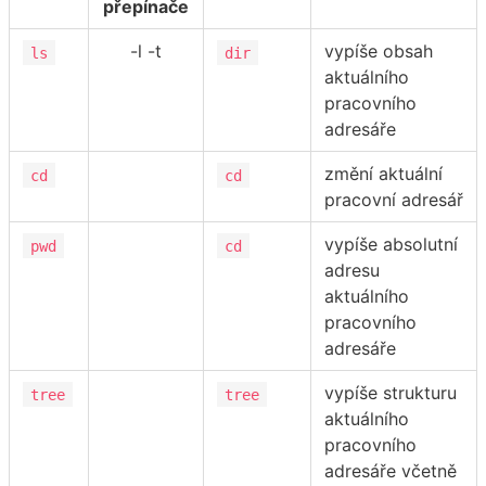
přepínače
-l -t
vypíše obsah
ls
dir
aktuálního
pracovního
adresáře
změní aktuální
cd
cd
pracovní adresář
vypíše absolutní
pwd
cd
adresu
aktuálního
pracovního
adresáře
vypíše strukturu
tree
tree
aktuálního
pracovního
adresáře včetně