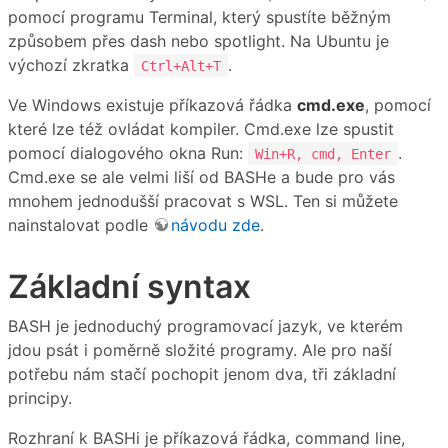
pomocí programu Terminal, který spustíte běžným
způsobem přes dash nebo spotlight. Na Ubuntu je
výchozí zkratka
.
Ctrl+Alt+T
Ve Windows existuje příkazová řádka
cmd.exe
, pomocí
které lze též ovládat kompiler. Cmd.exe lze spustit
pomocí dialogového okna Run:
.
Win+R, cmd, Enter
Cmd.exe se ale velmi liší od BASHe a bude pro vás
mnohem jednodušší pracovat s WSL. Ten si můžete
nainstalovat podle
návodu zde
.
Základní syntax
BASH je jednoduchý programovací jazyk, ve kterém
jdou psát i poměrně složité programy. Ale pro naší
potřebu nám stačí pochopit jenom dva, tři základní
principy.
Rozhraní k BASHi je příkazová řádka, command line,